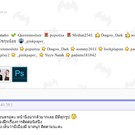
:38:36
maho
-Queenmoslutz
popuriza
Medsai2541
Dragon_Dark
ao
ชกุนน้อย
_pinkpaper_
eenmoslutz
popuriza
Dragon_Dark
aommy2611
lookplapsm
pa
play2
_pinkpaper_
Yuyu Narak
padarm181842
:40:59 ]
หรอคะ หน้านิ่งน่ากลัวมากเลย มีผีทุกรูป
องฝึกเรื่องการติดต่อนิสนึง
 เห็นว่ามีเมืองผี น่าสนุก ติดตามนะคะ