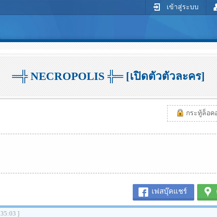
เข้าสู่ระบบ
═╬ NECROPOLIS ╬═ [เปิดตัวตัวละคร]
กระทู้ล็อคอย
เฟสบุ๊คแชร์
:35:03 ]