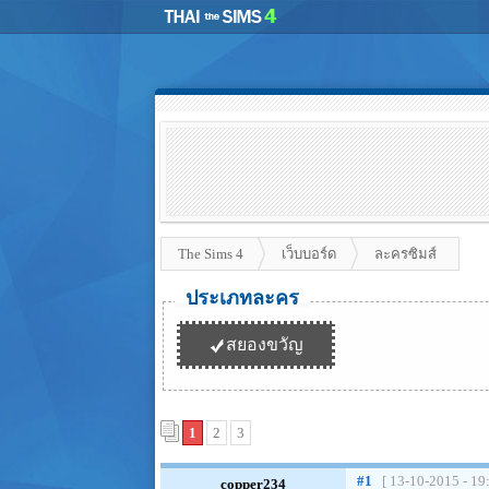
The Sims 4
เว็บบอร์ด
ละครซิมส์
ประเภทละคร
สยองขวัญ
1
2
3
#1
[ 13-10-2015 - 19
copper234