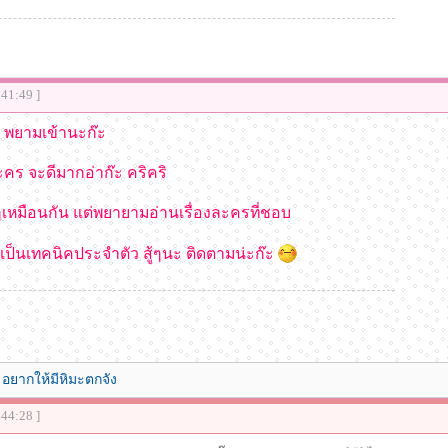
:41:49 ]
ิ พยามเข้านะก๊ะ
ะคร จะดีมากอ่าก๊ะ คริคริ
วๆเหมือนกัน แต่พยายามอ่านเรื่องละครที่ชอบ
ป็นเทคนิคประจำตัว สู้ๆนะ ติดตามน่ะก๊ะ
 อยากให้มีหิมะตกจัง
:44:28 ]