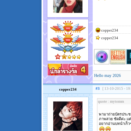
copper234
copper234
Hello may 2026
#3
[ 13-10-2015 - 19
copper234
quote : mytomm
พามาถ่ายบัตรประชา
ภาพสวย ชัดดีค่ะ แต่
อยากอ่านบทนำเร็วๆจ