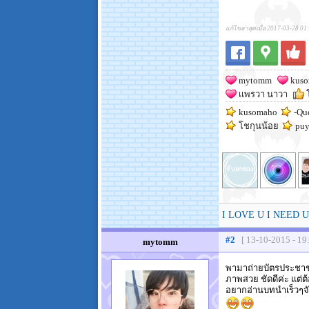
แก้ไขล่าสุดเมื่อ 2017-03-28 01
mytomm
kuso
เเพรวา นาวา
โ
kusomaho
-Qu
โชกุนน้อย
puy
I LOVE U I NEED U
#2
[ 13-10-2015 - 19
mytomm
พามาถ่ายบัตรประชาชน
ภาพสวย ชัดดีค่ะ แต่ต้
อยากอ่านบทนำเร็วๆจัง