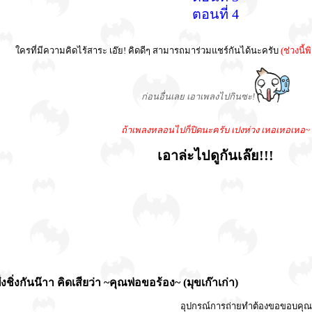
ตอนที่ 4
ใครที่มีความคิดไร้สาระ เอ๊ย! คิดดีๆ สามารถมาร่วมแชร์กันได้นะครับ
(ช่วงนี้
ก่อนอื่นเลย เอาเพลงไปกินซะ!
ถ้าเพลงหลอนไปก็ปิดนะครับ เปงห่วง เหอเหอเหอ~
เอาล่ะไปดูกันเล๊ย!!!
งชิ่งกันน๊าา คิดเสียว่า ~คุณพ่อขอร้อง~ (มุขเก๊าเก่า)
อุปกรณ์การถ่ายทำต้องขอขอบคุณ kh