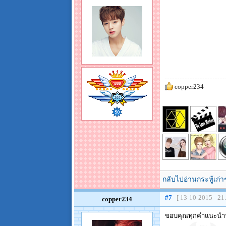
copper234
กลับไปอ่านกระทู้เก่า
#7
[ 13-10-2015 - 21
copper234
ขอบคุณทุกคำแนะนำนะ