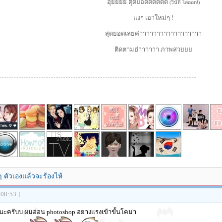
อุ๊ยยยย ตุดยอดดดดดด
(วิบัติ ไล่ออก!)
แงๆ เอาใหม่ๆ !
สุดยอดเลยค่าาาาาาาาาาาาาาาาาา
ติดตามฮ่าาาาาา ภาพสวยยย
ๆ ตัวเองแล้วจะร้องไห้
:08:53 ]
ครับบ ผมอ่อน photoshop อย่างแรงเข้าขั้นโคม่า