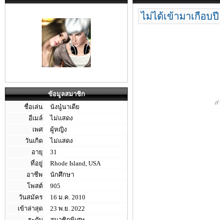
ไม่ได้เข้ามาเกือบป
ข้อมูลสมาชิก
ส่
ชื่อเล่น
นังนู๋นาเดีย
อีเมล์
ไม่แสดง
เพศ
ผู้หญิง
วันเกิด
ไม่แสดง
อายุ
31
ที่อยู่
Rhode Island, USA
อาชีพ
นักศึกษา
โพสต์
905
วันสมัคร
16 ม.ค. 2010
เข้าล่าสุด
23 พ.ย. 2022
ระดับ
สมาชิกพิเศษ