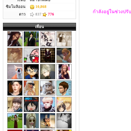
ซิมโมลิออน
10,868
กำลังอยู่ในช่วงปรับ
ดาว
837
776
เพื่อน