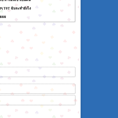
ิงๆ T0T ฉันจะทำยังไง
้วยยย