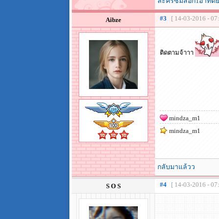
ละครซิมส์อีก1อาทิตย
#3
[ 14-03-2016 - 07
Aibze
ติดตามจ้าาา
mindza_m1
mindza_m1
กลับมาแล้วว
#4
[ 14-03-2016 - 07
S O S