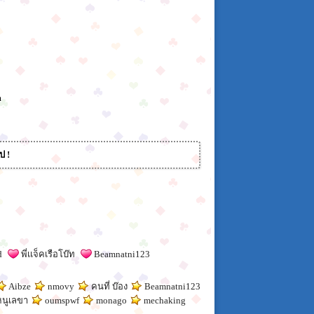
m
ป !
d
พี่เเจ็คเรือโบ๊ท
Beamnatni123
Aibze
nmovy
คนที่ บ๊อง
Beamnatni123
หนูเลขา
oumspwf
monago
mechaking