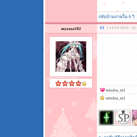
กลับบ้านภายใน 6 วิ
#2
[ 14-03-2016 - 02
myzaza102
mindza_m1
mindza_m1