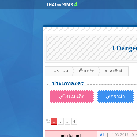
l Dange
The Sims 4
เว็บบอร์ด
ละครซิมส์
ประเภทละคร
โรแมนติก
ดราม่า
1
2
3
4
#1
[ 14-03-2016 - 01
mindza_m1