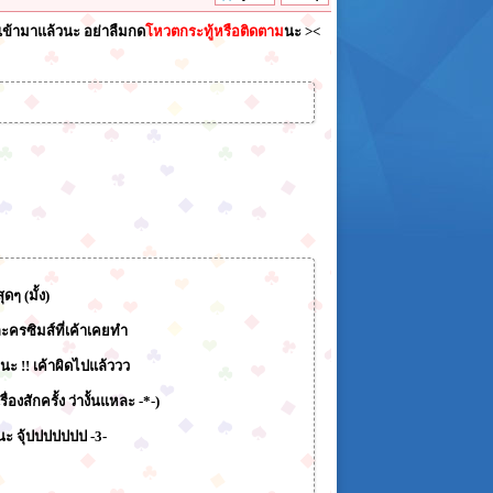
เข้ามาแล้วนะ อย่าลืมกด
โหวตกระทู้หรือติดตาม
นะ ><
ดๆ (มั้ง)
ละครซิมส์ที่เค้าเคยทำ
นะ !! เค้าผิดไปแล้ววว
งสักครั้ง ว่างั้นแหละ -*-)
ยนะ จุ้ปปปปปปป -3-