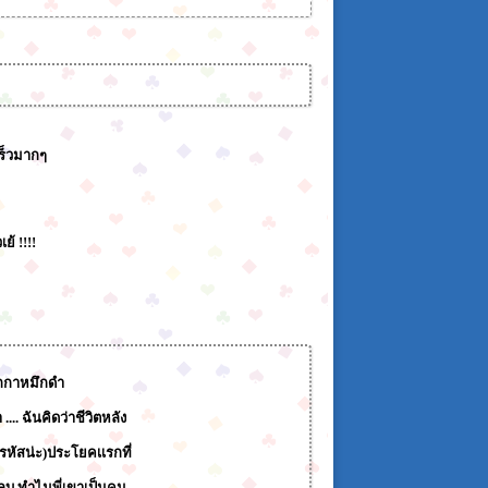
ร็วมากๆ
้ !!!!
ปากกาหมึกดำ
.... ฉันคิดว่าชีวิตหลัง
่รหัสน่ะ)ประโยคเเรกที่
หลบ ทำไมพี่เขาเป็นคน