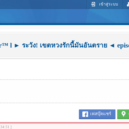
เข้าสู่ระบบ
r™ l ► ระวัง! เขตหวงรักนี้มันอันตราย ◄ episo
เฟสบุ๊คแชร์
:34:51 ]