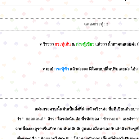
ฉลองกระทู้ !!!
♥ ว้าววว
กระทู้เด่น
&
กระทู้เขียว
แล้ววว น้ำตาคลอเลยค่ะ เ
♥ เยเย้
กระทู้ฟ้า
แล้วล่ะะะะ ดีใจแบบปลื้มปริมเลยค่ะ โอ้ววเย
เเผ่นกระดาษนั้นมันเป็นสิ่งที่น่ากลัวจริงๆค่ะ ชื่อที่เขียนด้วย
ว่า
'' ฮอลเเลนด์ ''
อ้าว ! ใครล่ะนั่น อ๋อ พี่รหัสของ
'' ข้าวหอม ''
เองค่าาาา 
จากนี้คงจะดูราบรื่นเบิกบาน มันกลับดับวู่มมม เมื่อมาเจอกับเจ้าตัวจริงๆ(พี
พี่เขาพูดคือ " ย้ายออกไปซะ !!! " โอ้วมายก๊อดดด เดี๊ยนนี่ช็อคไปสิบตะ