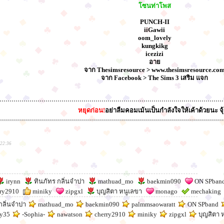
โซนท่าโพส
PUNCH-II
iiGawii
oom_lovely
kungkikg
icezizi
อาย
จาก Thesimsresource > www.thesimsresource.co
จาก Facebook > The Sims 3 เสริม แจก
หยุดก่อน!
อย่าลืมคอมเม้นเป็นกำลังใจให้เค้าด้วยนะ จุ้
:22:36
irynn
ทินภัทร กลิ่นจำปา
mathuad_mo
baekmin090
ON SPban
ry2910
miniky
zipgxl
บุญสิตา หนูเลขา
monago
mechaking
กลิ่นจำปา
mathuad_mo
baekmin090
palmmsaowaratt
ON SPband
ty35
-Sophia-
nawatson
cherry2910
miniky
zipgxl
บุญสิตา 