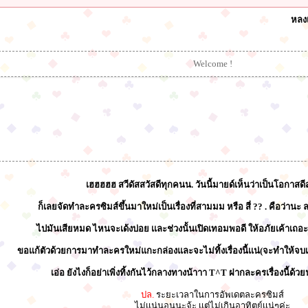
หลง
Welcome !
เฮฮฮฮฮ สวีดัสสวัสดีทุกคนน. วันนี้มายด์เห็นว่าเป็นโอกาสดีสุ
ก็เลยจัดทำละครซิมส์ขึ้นมาใหม่เป็นเรื่องที่สามมม หรือ สี่ ?? . คือว่านะ 
ไปมันเสียหมด ไหนจะเด้งบ่อย เเละช่วงนั้นเปิดเทอมพอดี ให้อภัยเค้าเถอะ
ขอแก้ตัวด้วยการมาทำละครใหม่แกะกล่องและจะไม่ทิ้งเรื่องนี้เเน่(จะทำให้จบเรื่อ
เอ่อ ยังไงก็อย่าเพิ่งทิ้งกันไว้กลางทางน้าาา T^T ฝากละครเรื่องนี้ด้ว
ปล.
ระยะเวลาในการอัพเดตละครซิมส์
ไม่เเน่นอนนะจ้ะ เเต่ไม่เกินอาทิตย์เเน่ๆค่ะ