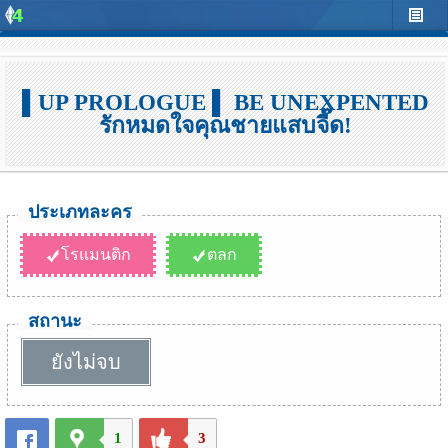
▌UP PROLOGUE ▌ BE UNEXPENTED
รักหมดใจคุณชายแสบจี๊ด!
ประเภทละคร
โรแมนติก
ตลก
สถานะ
ยังไม่จบ
1
3