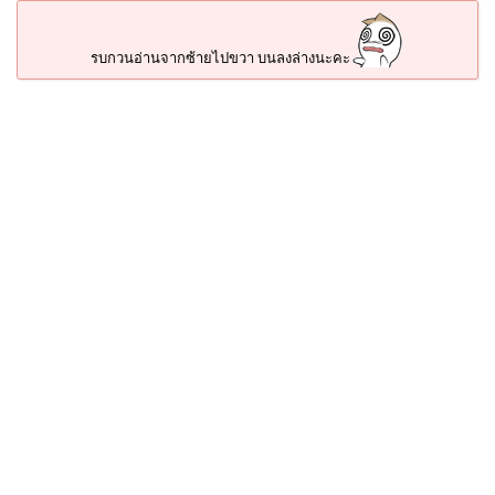
รบกวนอ่านจากซ้ายไปขวา บนลงล่างนะคะ