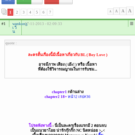
A
A
A
1
2
3
4
5
6
7
A
#1
wankung
17-11-2013 - 02:09:33
เ วิ่
น
quote :
ละครสั้นเรื่องนี้มีเนื้อหาเกี่ยวกับ BL ( Boy Love )
อาจมีภาพ เสียง ( เอ๊ะ! ) หรือ เนื้อหา
ที่ต้องใช้วิจารณญาณในการรับชม...
chapter1
#ด้านล่าง
chapter2 18+
หน้า2 เรป#36
โปรดฟังทางนี้
: นี่เป็นละครเรื่องแรกมี 2 ตอนจบ
เป็นแนวยาโอย น่ารักกุ๊กกิ๊ก NC นิดหน่อย >,.<