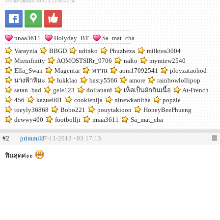
แก้ไขล่าสุดเมื่อ 2013-11-24 00:42:38
nnaa3611
Holyday_BT
Sa_mat_cha
Varayzia
BBGD
udinko
Phuzheza
milktea3004
Mieinfinity
AOMOSTSIRr_9706
naIto
mymiew2540
Ella_Swan
Magentar
พราน
aom17092541
ployzataohod
นางฟ้าหิมะ
lukklao
basty5566
amore
rainbowlollipop
satan_bad
gele123
dolranard
เห็ดเป็นผักกินเนื้อ
At-French
456
kazue001
cookienija
ninewkanitha
popzie
toeyly36868
Bobo221
pouytakioon
HoneyBeePhueng
dewwy400
footbollji
nnaa3611
Sa_mat_cha
#2
primmild
17-11-2013 - 03:17:13
ฟินสุดค่ะะ