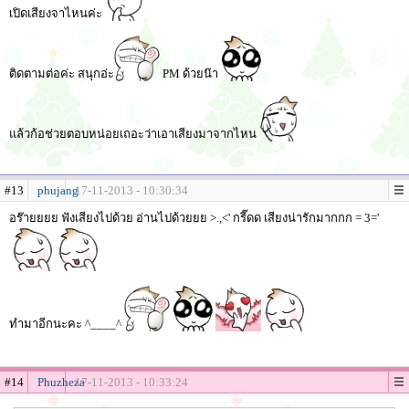
เปิดเสียงจาไหนค่ะ
ติดตามต่อค่ะ สนุกอ่ะ
PM ด้วยน๊า
แล้วก้อช่วยตอบหน่อยเถอะว่าเอาเสียงมาจากไหน
#13
phujang
17-11-2013 - 10:30:34
อร๊ายยยย ฟังเสียงไปด้วย อ่านไปด้วยยย >.,<' กรี๊ดด เสียงน่ารักมากกก = 3='
ทำมาอีกนะคะ ^____^
#14
Phuzheza
17-11-2013 - 10:33:24