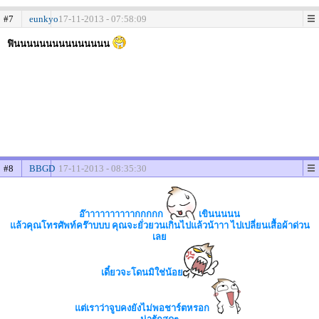
#7
eunkyo
17-11-2013 - 07:58:09
ฟินนนนนนนนนนนนนนน
#8
BBGD
17-11-2013 - 08:35:30
อ๊าาาาาาาาาากกกกก
เขินนนนน
แล้วคุณโทรศัพท์คร๊าบบบ คุณจะยั่วยวนเกินไปแล้วน้าาา ไปเปลี่ยนเสื้อผ้าด่วน
เลย
เดี๋ยวจะโดนมิใช่น้อย
แต่เราว่าจูบคงยังไม่พอชาร์ตหรอก