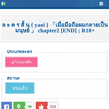
ล ะ ค ร สั้ น { yaoi } 「เมื่อมือถือผมกลายเป็น
มนุษย์ 」 chapter2 [END] ; R18+
ประเภทละคร
โรแมนติก
สถานะ
จบแล้ว
30
112