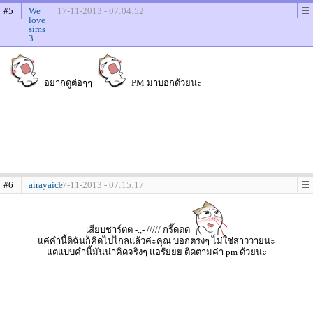
#5
We
17-11-2013 - 07:04:52
love
sims
3
อยากดูต่อๆๆ
PM มาบอกด้วยนะ
#6
airayaice
17-11-2013 - 07:15:17
เสียบชาร์ตต -.,- ///// กรี๊ดดด
แค่คำนี้ดิฉันก็คิดไปไกลแล้วค่ะคุณ บอกตรงๆ ไม่ใช่สาววายนะ
แต่แบบคำนี้มันน่าคิดจริงๆ แอร๊ยยย ติดตามค่า pm ด้วยนะ