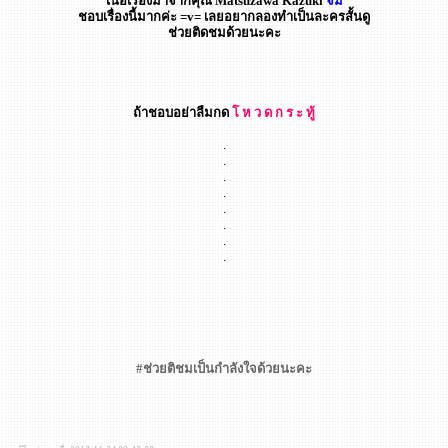
เนื้อเรื่องมาจากคุณ Matsuzawa Kazuki
จิ้ม
ชอบเรื่องนี้มากค่ะ =v= เลยอยากลองทำเป็นละครสั้นดู
ช่วยติดชมด้วยนะคะ
ถ้าชอบอย่าลืมกด
โ ห ว ด ก ร ะ ทู้
.
.
.
.
.
.
.
.
#ช่วยติชมเป็นกำลังใจด้วยนะคะ