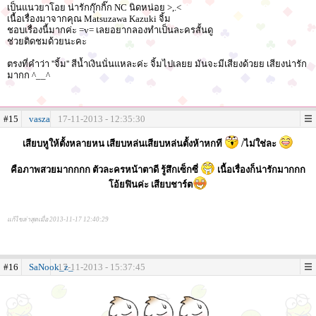
เป็นแนวยาโอย น่ารักกุ๊กกิ๊ก NC นิดหน่อย >,.<
เนื้อเรื่องมาจากคุณ Matsuzawa Kazuki จิ้ม
ชอบเรื่องนี้มากค่ะ =v= เลยอยากลองทำเป็นละครสั้นดู
ช่วยติดชมด้วยนะคะ
ตรงที่คำว่า ''จิ้ม'' สีน้ำเงินนั่นแหละค่ะ จิ้มไปเลยย มันจะมีเสียงด้วยย เสียงน่ารัก
มากก ^__^
#15
vasza
17-11-2013 - 12:35:30
เสียบหูให้ตั้งหลายหน เสียบหล่นเสียบหล่นตั้งห้าหกที
/ไม่ใช่ละ
คือภาพสวยมากกกก ตัวละครหน้าตาดี รู้สึกเซ็กซี่
เนื้อเรื่องก็น่ารักมากกก
โอ้ยฟินค่ะ เสียบชาร์ต
แก้ไขล่าสุดเมื่อ 2013-11-17 12:40:29
#16
SaNook_z_
17-11-2013 - 15:37:45