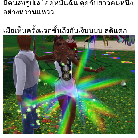
มีคนส่งรูปเลโอคู่หมั้นฉัน คุยกับสาวคนหนึ่ง
อย่างหวานแหวว
เมื่อเห็นครั้งแรกชั้นถึงกับเงิบบบบ สติแตก