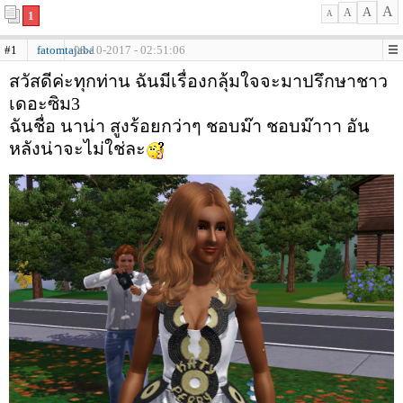
A
A
A
1
A
#1
fatomtajaba
08-10-2017 - 02:51:06
สวัสดีค่ะทุกท่าน ฉันมีเรื่องกลุ้มใจจะมาปรึกษาชาว
เดอะซิม3
ฉันชื่อ นาน่า สูงร้อยกว่าๆ ชอบม๊า ชอบม๊าาา อัน
หลังน่าจะไม่ใช่ละ