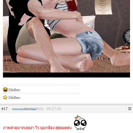
l3elles-
l3elles-
#17
woowoowooaa
03-03-2016 - 19:27:35
ภาพสวยมากเลยง่า วิว มุมกล้อง สุดยอดค่ะ