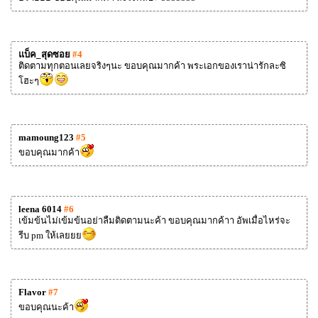
แบ็ค_สุดซอย
#4
ติดตามทุกตอนเลยจริงๆนะ ขอบคุณมากค้า พระเอกของเราน่ารักละซิ
โฮะๆ
mamoung123
#5
ขอบคุณมากค้า
leena 6014
#6
เข้มข้นไม่เข้มข้นอย่าลืมติดตามนะค้า ขอบคุณมากค้าา อัพเมื่อไหร่จะ
รีบ pm ให้เลยยย
Flavor
#7
ขอบคุณนะค้า