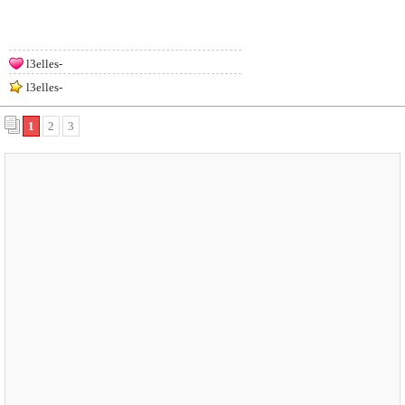
l3elles-
l3elles-
1
2
3