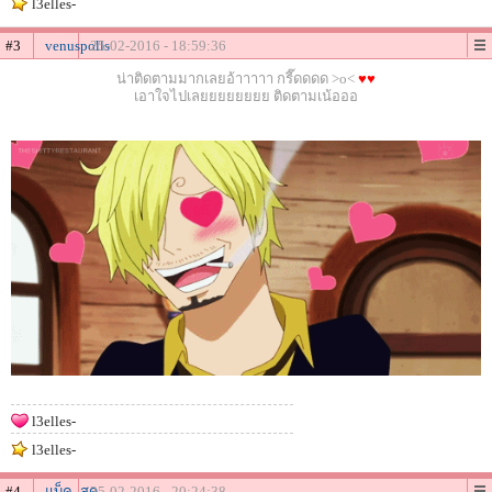
l3elles-
#3
venuspolls
25-02-2016 - 18:59:36
น่าติดตามมากเลยอ้าาาาา กรี๊ดดดด >o<
♥♥
เอาใจไปเลยยยยยยยย ติดตามเน้อออ
l3elles-
l3elles-
#4
แบ็ค_สุด
25-02-2016 - 20:24:38