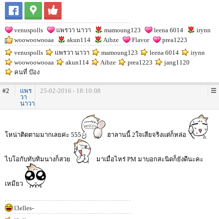
venuspolls
เเพรวา นาวา
mamoung123
leena 6014
irynn
woowoowooaa
akun114
Aibze
Flavor
prea1223
venuspolls
เเพรวา นาวา
mamoung123
leena 6014
irynn
woowoowooaa
akun114
Aibze
prea1223
jang1120
คนที่ บ๊อง
#2
เเพร
25-02-2016 - 18:10:08
วา
นาวา
โหน่าติดตามมากเลยค่ะ 555
ฮาลานนี้ 2ใจเสียจริงเเต่ก็หล่อ
ไบโอกับทับทิมนางก็สวย
มาเมื่อไหร่ PM มาบอกสะนิดก็ยังดีนะคะ
เหมียว
l3elles-