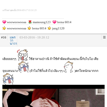
แก้ไขล่าสุดเมื่อ 2016-03-17 15:51:21
woowoowooaa
mamoung123
leena 6014
woowoowooaa
leena 6014
jang1120
#16
เเพร
03-03-2016 - 19:20:12
วา
นาวา
เฮ้ยยยยๆๆ
ใช้ฮาลานป่าวนิ ถ้าใช้ทำผิดมหันเลยนะนี้กับไบโอ เสีย
จุยเเทนนาง
(ถ้าไม่ใช้ก็เเล้วไป เง๊อะๆๆ
)ตกใจหนักมากกก