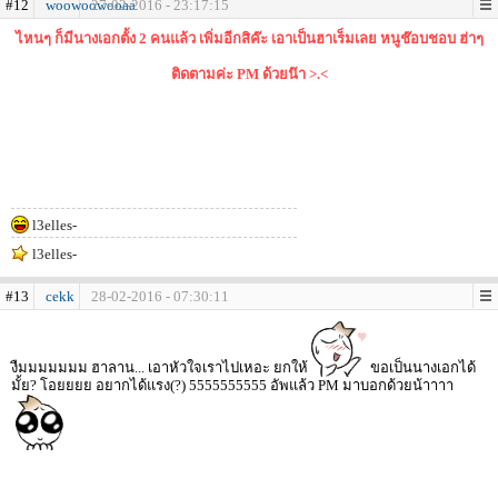
#12
woowoowooaa
27-02-2016 - 23:17:15
ไหนๆ ก็มีนางเอกตั้ง 2 คนแล้ว เพิ่มอีกสิค๊ะ เอาเป็นฮาเร็มเลย หนูช๊อบชอบ ฮ่าๆ
ติดตามค่ะ PM ด้วยน๊า >.<
l3elles-
l3elles-
#13
cekk
28-02-2016 - 07:30:11
งืมมมมมมม ฮาลาน... เอาหัวใจเราไปเหอะ ยกให้
ขอเป็นนางเอกได้
มั้ย? โอยยยย อยากได้แรง(?) 5555555555 อัพแล้ว PM มาบอกด้วยน้าาาา