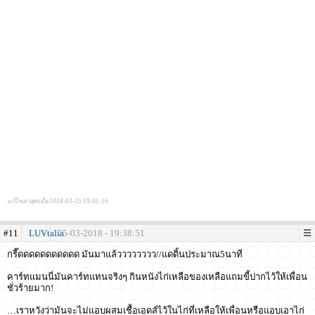
แก้ไขล่าสุดเมื่อ 2018-03-25 19:05:16
#11
LUVtalia
25-03-2018 - 19:38:51
กรี๊ดดดดดดดดดดด มันมาแล้วววววววว//แดดิ้นประมาณ5นาที
คาร์ทแมนนี่มันคาร์ทแทนจริงๆ กินหนังไก่เหลือของเหลือแถมขี้ปากไว้ให้เพื่อน
ชั่วร้ายมาก!
…เราหวังว่ามันจะไม่แอบผสมเชื้อเอดส์ไว้ในไก่ที่เหลือให้เพื่อนหรือแอบเอาไก่