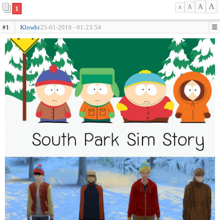
A
A
A
1
A
#1
Klowbi
25-01-2018 - 01:23:54