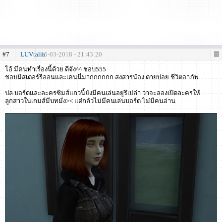
#7
LUVtalia
15-03-2018 - 21:43:20
โอ้ มีคนทำเรื่องนี้ด้วย ดีจัง^^ ชอบ555
ชอบมิสเตอร์รีออนและเคนนี่มากกกกกก สงสารน้อง ตายบ่อย ชีวิตอาภัพ
ปล.บอร์ดและละครซิมส์แถวนี้ยังมีคนเล่นอยู่รึเปล่า ว่าจะลองเปิดละครให้
ลูกสาวในเกมส์มีบทมั่ง>< แต่กลัวไม่มีคนเล่นบอร์ด ไม่มีคนอ่าน