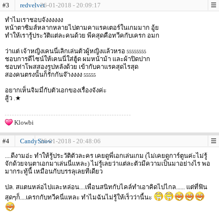
#3
redvelvet
26-01-2018 - 20:09:17
ทำไมเราชอบจังงงงงง
หน้าตาซิมส์หลากหลายไปตามคาแรคเตอร์ในเกมมาก อู้ย
ทำให้เรารู้ประวัติแต่ละคนด้วย พีคสุดคือทวีคกับเครก อมก
ว่าแต่ เจ้าหญิงเคนนี่เลิกเล่นตัวผู้หญิงแล้วหรอ
55555555
ชอบการดีไซน์ให้เคนนี่ใส่ฮู้ด ผมหน้าม้า และผ้าปิดปาก
ชอบท่าโพสสองรูปหลังด้วย เข้ากับคาแรคสุดไรสุด
สองคนตรงนั้นก็รักกันจ๊างงงง
55555
อยากเห็นจิมมี่กับตัวเอกของเรื่องจังค่ะ
สู้ว .★
Klowbi
#4
CandySnow
26-01-2018 - 20:48:06
....ดีงามอ่ะ ทำให้รู้ประวัติตัวละคร เคยดูพี่เอกเล่นเกม (ไม่เคยดูการ์ตูนค่ะไม่รู้
จักด้วยจนตาเอกมาเล่นนี่แหละ) ไม่รู้เลยว่าแต่ละตัวมีความเป็นมาอย่างไร พอ
มากระทู้นี้ เหมือนกับบรรลุเลยทีเดียว
ปล. สแตนหล่อไปและหล่อน....เพื่อนสนิทกับไคล์ทำเอาคิดไปไกล...... แต่ที่ฟิน
สุดๆก็....เครกกับทวีคนี่แหละ ทำไมฉันไม่รู้ให้เร็วว่านี้นะ