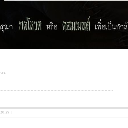
:34:41
:20:29 ]