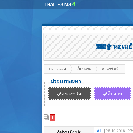
▧▨۩ หอเมย์ห
The Sims 4
เว็บบอร์ด
ละครซิมส์
ประเภทละคร
สยองขวัญ
สืบสวน
1
#1
[ 28-10-2018 - 23
Apiwat Comic