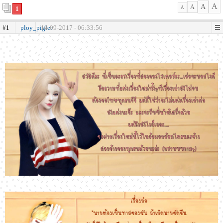
A
A
A
1
A
#1
ploy_piglet
14-09-2017 - 06:33:56