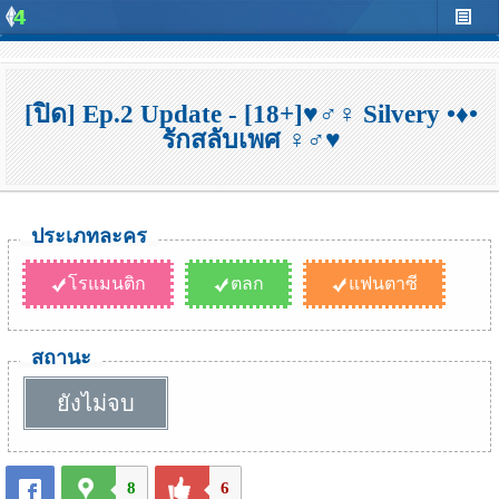
[ปิด] Ep.2 Update - [18+]♥♂♀ Silvery •♦•
รักสลับเพศ ♀♂♥
ประเภทละคร
โรแมนติก
ตลก
แฟนตาซี
สถานะ
ยังไม่จบ
8
6