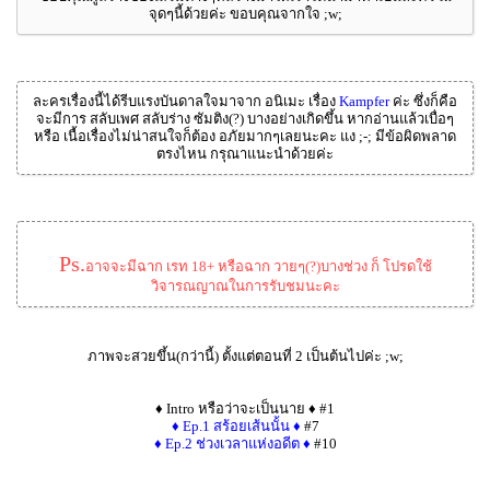
จุดๆนี้ด้วยค่ะ ขอบคุณจากใจ ;w;
ละครเรื่องนี้ได้รีบแรงบันดาลใจมาจาก อนิเมะ เรื่อง
Kampfer
ค่ะ ซึ่งก็คือ
จะมีการ สลับเพศ สลับร่าง ซัมติง(?) บางอย่างเกิดขึ้น หากอ่านแล้วเบื่อๆ
หรือ เนื้อเรื่องไม่น่าสนใจก็ต้อง อภัยมากๆเลยนะคะ แง ;-; มีข้อผิดพลาด
ตรงไหน กรุณาแนะนำด้วยค่ะ
Ps.
อาจจะมีฉาก เรท 18+ หรือฉาก วายๆ(?)บางช่วง ก็ โปรดใช้
วิจารณญาณในการรับชมนะคะ
ภาพจะสวยขึ้น(กว่านี้) ตั้งแต่ตอนที่ 2 เป็นต้นไปค่ะ ;w;
♦ Intro หรือว่าจะเป็นนาย ♦ #1
♦ Ep.1 สร้อยเส้นนั้น ♦
#7
♦ Ep.2 ช่วงเวลาแห่งอดีต ♦
#10