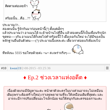
ติดตามต่อเลยจ้า
สร้อยนั้น....คือ....??
ประมาณว่า...
สองคนนั้น รู้จักกันมาก่อนหน้านี้(?) ตั้งแต่เด็กๆ
แล้วประมาณว่า อาแมนโด้ จะย้ายบ้านไปที่อื่น แล้วสองคนนี้ก็เป็นเพื่อนรัก(นัก
ขุดทอ-----)กัน อาแมนโด้ก็เลยไปทำสร้อยนี้ไว้ เผื่อเจอกันใหม่ จะได้มีของเป็น
หลักฐานยืนยันตัวตน-----(?) ประมาณนี้แหละค่ะ เดี๋ยวเราค่อยแก้เพิ่มลงไป
ทีหลังนะ 5555 ขอโทษด้วยค่ะ =w= สะเพร่าจริงๆ----
#10
kwun11
02-08-2015 - 03:25:36
♦ Ep.2 ช่วงเวลาแห่งอดีต ♦
เนื่องด้วยเกมมีปัญหานะคะ หน้าตาตัวละครในบางส่วนอาจจะไม่เหมือน
เดิม(เพราะต้องสร้างใหม่) เราเลยพยายามที่จะให้เหมือนเดิมที่สุดค่ะ และ
อาจจะมีการปรับเปลี่ยนอะไรเล็กน้อย ขอให้สนุกกับละครของเรานะคะ