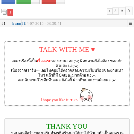
A
A
A
1
A
#1
kwun11
24-07-2015 - 03:39:41
TALK WITH ME ♥
ละครเรื่องนี้เป็น
เรื่องแรก
ของเรานะคะ ;w; ผิดพลาดยังไงต้อง ขออภัย
ด้วยค่ะ แง ;w;
เนื่องจากเรารีบ--- เลยไม่ค่อยได้ตรวจสอบความเรียบร้อยของงานเท่า
ไหร่ แล้วก็มี บัคเยอะมากด้วย แง ;-;
จะกลับมาแก้ไขอีกทีนะคะ ยังไงก็ ฝากติชมผลงานด้วยค่ะ ;w;
I hope you like it. ♥ ><
THANK YOU
ขอบคุณผู้สร้างของเสริมต่างๆที่สร้างมาให้เราได้นำมาทำเป็นละคร ณ