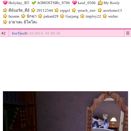
Holyday_BT
AOMOSTSIRr_9706
kawl_0506
My Kooly
คีย์บอร์ด_คีย์
29112544
zipgxl
-peach_nut-
aowlomo13
fazame
นักฆ่า
pakard29
Gazjang
imploy22
wufan
อายาเตะ มิโคโตะ
#2
beeYouA
18-10-2014 - 01:09:30