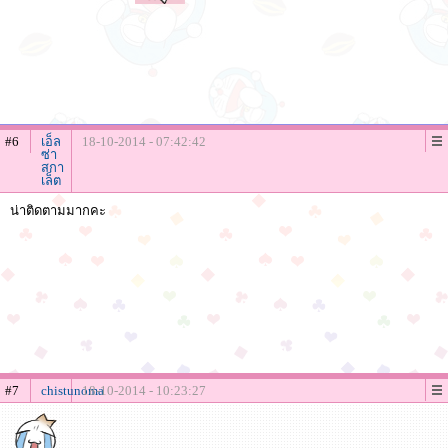
#6
เอ็ล
18-10-2014 - 07:42:42
ซ่า
สกา
เล็ต
น่าติดตามมากคะ
#7
chistunoma
18-10-2014 - 10:23:27