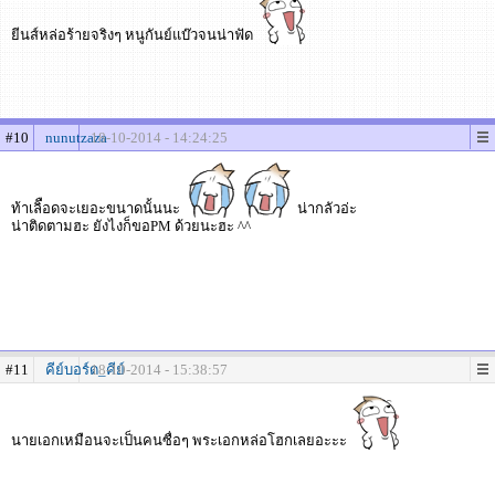
ยีนส์หล่อร้ายจริงๆ หนูกันย์แบ๊วจนน่าฟัด
#10
nunutzaza
18-10-2014 - 14:24:25
ท้าเลิือดจะเยอะขนาดนั้นนะ
น่ากลัวอ่ะ
น่าติดตามฮะ ยังไงก็ขอPM ด้วยนะฮะ ^^
#11
คีย์บอร์ด_คีย์
18-10-2014 - 15:38:57
นายเอกเหมือนจะเป็นคนซื่อๆ พระเอกหล่อโฮกเลยอะะะ