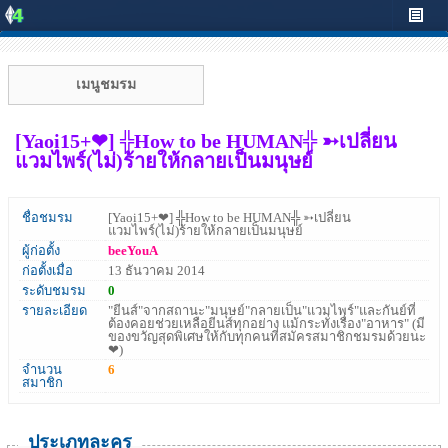
เมนูชมรม
[Yaoi15+❤] ╬How to be HUMAN╬ ➳เปลี่ยน
แวมไพร์(ไม่)ร้ายให้กลายเป็นมนุษย์
ชื่อชมรม
[Yaoi15+❤] ╬How to be HUMAN╬ ➳เปลี่ยน
แวมไพร์(ไม่)ร้ายให้กลายเป็นมนุษย์
ผู้ก่อตั้ง
beeYouA
ก่อตั้งเมื่อ
13 ธันวาคม 2014
ระดับชมรม
0
รายละเอียด
"ยีนส์"จากสถานะ"มนุษย์"กลายเป็น"แวมไพร์"และกันย์ที่
ต้องคอยช่วยเหลือยีนส์ทุกอย่าง แม้กระทั่งเรื่อง"อาหาร" (มี
ของขวัญสุดพิเศษให้กับทุกคนที่สมัครสมาชิกชมรมด้วยนะ
❤)
จำนวน
6
สมาชิก
ประเภทละคร