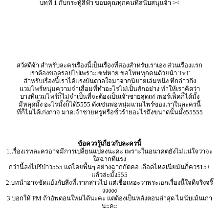
บทที่ 1 กับกระทู้สีฟ้า ขอบคุณทุกคนที่สนับสนุนจ้า ><
สวัสดีจ้า สำหรับละครเรื่องนี้เป็นเรื่องที่สองสำหรับเราเอง ส่วนเรื่องแรก
เราต้องขอดรอปไปเพราะเซฟหาย ขอโทษทุกคนด้วยน้า TvT
สำหรับเรื่องนี้เราได้แรงบันดาลใจมาจากนิยายเล่มหนึ่ง ที่กล่าวถึง
แวมไพร์หนุ่มความจำเสื่อมที่ทำอะไรไม่เป็นสักอย่าง ทำให้เราคิดว่า
บางทีแวมไพร์ก็ไม่จำเป็นที่จะต้องเป็นเจ้าชายสุดเท่ เพอร์เฟ็คก็ได้มั้ง
มีหลุดมั้ง อะไรมั้งก็ได้5555 ดังเช่นพ่อหนุ่มแวมไพร์ของเราในละครนี้
ที่ก็ไม่ได้เก่งกาจ มาดเจ้าชายหรูหรือชั่วร้ายอะไรถึงขนาดนั้นมั้ง55555
ข้อควรรู้เกี่ยวกับละครนี้
1.เรื่องเรทละครอาจมีการเปลี่ยนแปลงนะคะ เพราะในอนาคตยังไม่แน่ใจว่าจะ
ใส่ฉากที่แรง
กว่านี้ลงไปรึป่าว555 แต่โดยพื้นๆ อย่างฉากกัดคอ เลือดไหลเนี่ยมันก็ควร15+
แล้วล่ะมั้ง555
2.บทนำอาจขัดแย้งกับสิ่งที่เรากล่าวไป แต่เชื่อเหอะว่าพระเอกเรื่องนี้ใจดีจริงจริ๊
งงงงง
3.บอกให้ PM ถ้าอัพตอนใหม่ได้นะคะ แต่ต้องเป็นหลังตอนล่าสุด ไม่นับเม้นเก่า
นะคะ