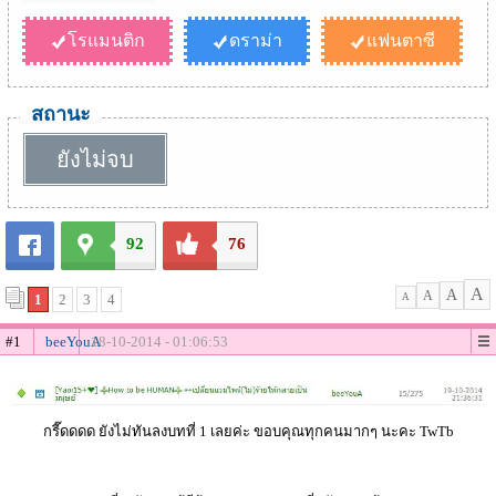
โรแมนติก
ดราม่า
แฟนตาซี
สถานะ
ยังไม่จบ
92
76
A
A
A
1
2
3
4
A
#1
beeYouA
18-10-2014 - 01:06:53
กรี๊ดดดด ยังไม่ทันลงบทที่ 1 เลยค่ะ ขอบคุณทุกคนมากๆ นะคะ TwTb