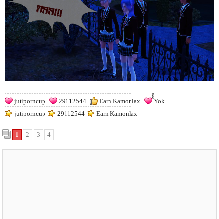
jutiporncup
29112544
Earn Kamonlax
ํัััYok
jutiporncup
29112544
Earn Kamonlax
1
2
3
4