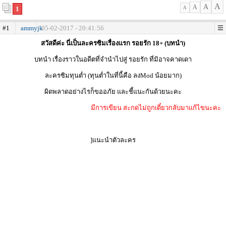
A
A
A
1
A
#1
ammyjk
05-02-2017 - 20:41:56
สวัสดีค่ะ นี่เป็นละครซิมเรื่องแรก รอยรัก 18+ (บทนำ)
บทนำ เรื่องราวในอดีตที่จำนำไปสู่ รอยรัก ที่มิอาจคาดเดา
ละครซิมทุนต่ำ (ทุนต่ำในที่นี้คือ ลงMod น้อยมาก)
ผิดพลาดอย่างไรก็ขออภัย และชี้แนะกันด้วยนะคะ
มีการเขียน สะกดไม่ถูกเดี๋ยวกลับมาแก้ไขนะคะ
]แนะนำตัวละคร