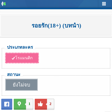
รอยรัก(18+) (บทนำ)
ประเภทละคร
โรแมนติก
สถานะ
ยังไม่จบ
1
2