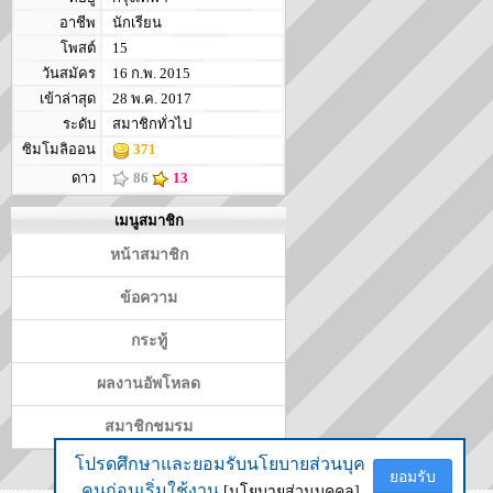
อาชีพ
นักเรียน
โพสต์
15
วันสมัคร
16 ก.พ. 2015
เข้าล่าสุด
28 พ.ค. 2017
ระดับ
สมาชิกทั่วไป
ซิมโมลิออน
371
ดาว
86
13
เมนูสมาชิก
หน้าสมาชิก
ข้อความ
กระทู้
ผลงานอัพโหลด
สมาชิกชมรม
โปรดศึกษาและยอมรับนโยบายส่วนบุค
โปรดศึกษาและยอมรับนโยบายส่วนบุค
ยอมรับ
ยอมรับ
คนก่อนเริ่มใช้งาน
คนก่อนเริ่มใช้งาน
[นโยบายส่วนบุคคล]
[นโยบายส่วนบุคคล]