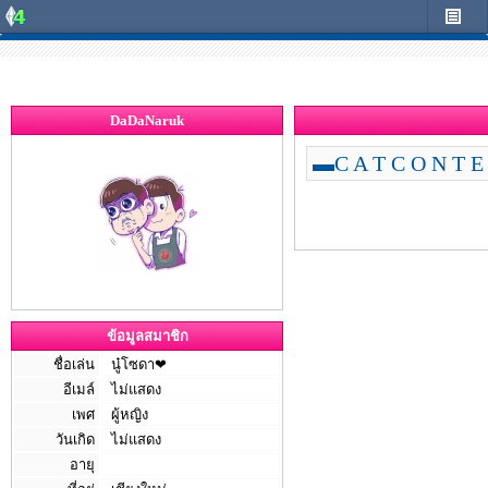
DaDaNaruk
▬C A T C O N T E
ข้อมูลสมาชิก
ชื่อเล่น
นู๋โซดา❤
อีเมล์
ไม่แสดง
เพศ
ผู้หญิง
วันเกิด
ไม่แสดง
อายุ