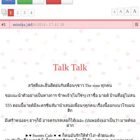
A
A
A
1
2
3
4
A
#1
mindza_m1
13-10-2014 - 17:41:39
Talk Talk
สวัสดีและยินดีตอนรับเพื่อนๆชาว The sims ทุกคน
ขอเเนะนำตัวอย่างเป็นทางการ ข้าพเจ้า(ไม่ใช่ๆ) เราชื่อ มายด์ บ้านที่อยู่ไม่สน
555 ตอนนี้มายด์มีละครซิมส์มานำเสนอเพื่อนๆทุกคน เรื่องนี้ออกเเนวโรแมน
ติก
มีเศร้าหน่อยๆ ฮาๆก็มี อาจครบรสเลยก็ได้เนอะ (บ่นพอยัง)เอาเป็นว่า มายด์ขอ
ฝาก
►♥ Sweets Cafe ♥ ◄ ก็คนมันรักให้ทำไง!~ด้วยนะค่ะ