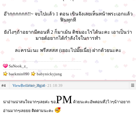
อ๊ากกกกกก!!~ จบไปเเล้ว 1 ตอน เขินจังเลยเห็นหน้าพระเอกแล้ว
ฟินทุกที
ยังไงๆถ้าอยากมีตอนที่ 2 ก็มาเม้น ติชมอะไรได้นะคะ เอาเป็นว่า
มายด์อยากได้กำลังใจในการทำ
ละครน่ะนะ พรีสสสส (เยอะไปมั๊ยเนี่ย) ฝากด้วยนะคะ
SaNook_z_
baekmin090
babynickyjung
#4
ViewBeileber_Bgirl
13-10-2014 - 21:18:39
PM
น่าอ่านน่าสนใจมากๆเลยค่ะ ขอ
ด้วยนะคะอัพตอนที่2ไวๆน้าาอยาก
อ่านมากๆเลยยย ติดตามนะคะ