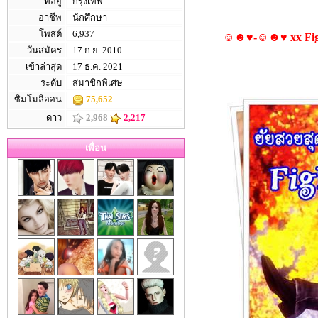
ที่อยู่
กรุงเทพ
อาชีพ
นักศึกษา
โพสต์
6,937
☺☻♥-☺☻♥ xx Figh
วันสมัคร
17 ก.ย. 2010
เข้าล่าสุด
17 ธ.ค. 2021
ระดับ
สมาชิกพิเศษ
ซิมโมลิออน
75,652
ดาว
2,968
2,217
เพื่อน