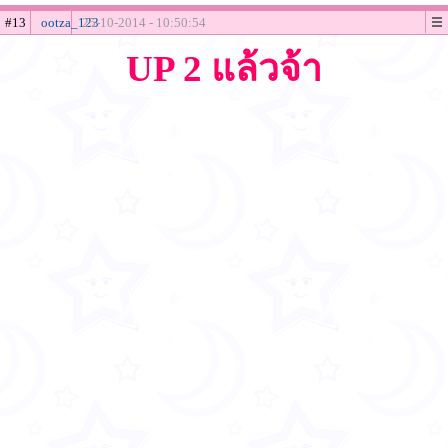
#13
ootza_123
25-10-2014 - 10:50:54
UP 2 แล้วจ้า