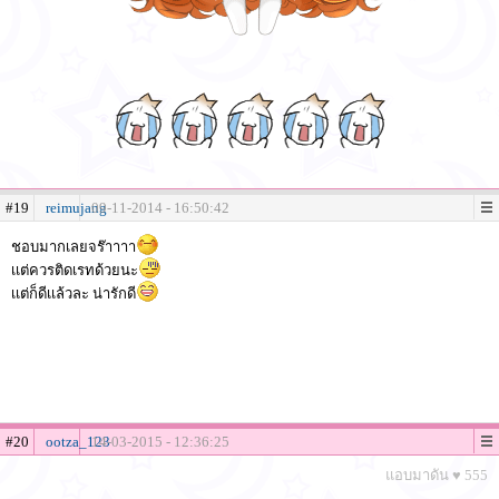
#19
reimujang
09-11-2014 - 16:50:42
ชอบมากเลยจร๊าาาา
เเต่ควรติดเรทด้วยนะ
เเต่ก็ดีเเล้วละ น่ารักดี
#20
ootza_123
14-03-2015 - 12:36:25
แอบมาดัน ♥ 555