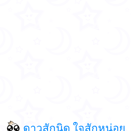
ดาวสักนิด ใจสักหน่อย