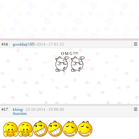
#16
goodday555
25-10-2014 - 17:01:55
O M G !!!!
#17
khing-
25-10-2014 - 19:08:40
thaisims