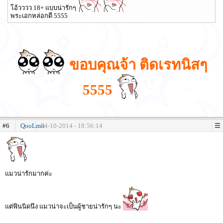
โอ้วววว 18+ แบบน่ารักๆ
พระเอกหล่อกดี 5555
ขอบคุณจ้า ติดเรทนิสๆ
5555
#6
QooLmii
24-10-2014 - 18:56:14
แมวน่ารักมากค่ะ
แต่ฟินนิดนึง แมวน่าจะเป็นผู้ชายน่ารักๆ นะ