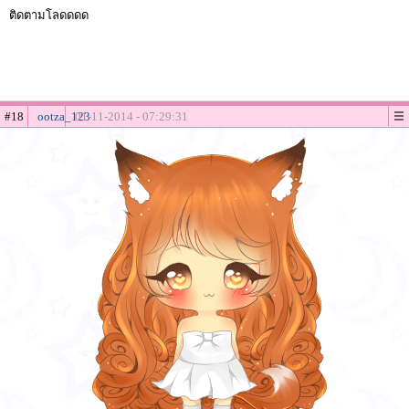
ติดตามโลดดดด
#18
ootza_123
01-11-2014 - 07:29:31