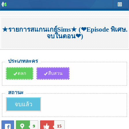
★รายการสแกนเกย์Sims★ (❤Episode พิเศษ.
จบในตอน❤)
ประเภทละคร
ตลก
สืบสวน
สถานะ
จบแล้ว
9
15