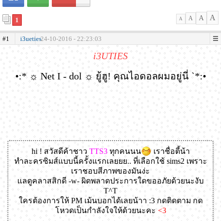
A
A
A
1
A
#1
i3ueties
24-10-2016 - 22:23:03
i3UTIES
•:* ☼ Net I - dol ☼ ยู้ฮู! คุณไอดอลผมอยู่นี่ `*:•
hi ! สวัสดีค้าชาว
TTS3
ทุกคนนน
เราชื่อตี้น้า
ทำละครซิมส์แบบนี้ครั้งแรกเลยยย.. ที่เลือกใช้ sims2 เพราะ
เราชอบสีภาพของมันง่ะ
แลดูคลาสสิกดี -w- ผิดพลาดประการใดขออภัยด้วยนะงับ
T^T
ใครต้องการให้ PM เม้นบอกได้เลยน้าา :3 กดติดตาม กด
โหวดเป็นกำลังใจให้ด้วยนะคะ
<3