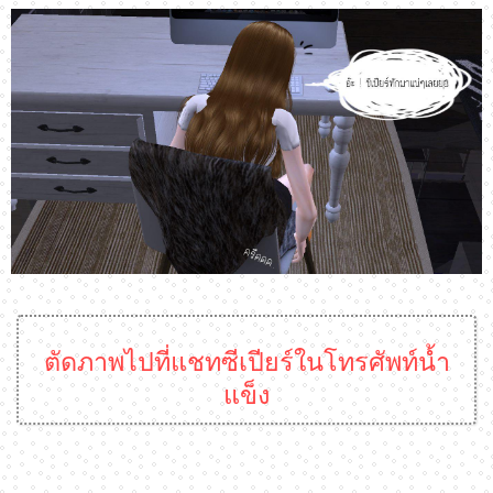
ตัดภาพไปที่แชทซีเปียร์ในโทรศัพท์น้ำ
แข็ง