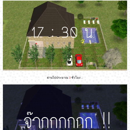
ผ่านไปประมาณ
3
ชั่วโมง ..