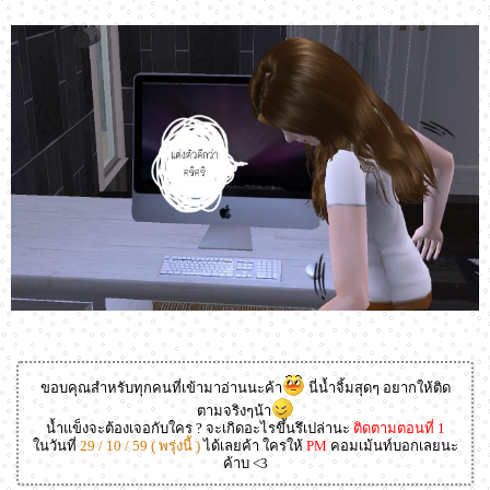
ขอบคุณสำหรับทุกคนที่เข้ามาอ่านนะค้า
นี่น้ำจิ้มสุดๆ อยากให้ติด
ตามจริงๆน้า
น้ำแข็งจะต้องเจอกับใคร ? จะเกิดอะไรขึ้นรึเปล่านะ
ติดตามตอนที่ 1
ในวันที่
29 / 10 / 59 ( พรุ่งนี้ )
ได้เลยค้า ใครให้
PM
คอมเม้นท์บอกเลยนะ
ค้าบ <3