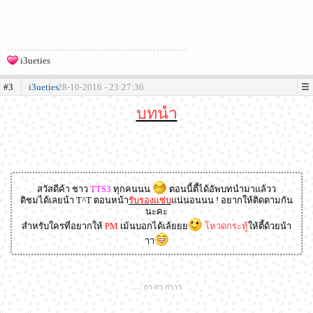
i3ueties
#3
i3ueties
28-10-2016 - 23:27:36
บทนำ
สวัสดีค้า ชาว
TTS3
ทุกคนนน
ตอนนี้ตี้ได้อัพบทนำมาแล้วว
ติชมได้เลยน้า T^T ตอนหน้า
รับรองแซ่บ
แน่นอนนน ! อยากให้ติดตามกัน
นะคะ
สำหรับใครที่อยากให้
PM
เม้นบอกได้เล้ยยย
โหวดกระทู้
ให้ตี้ด้วยน้า
าา
..... กา กา กาาา