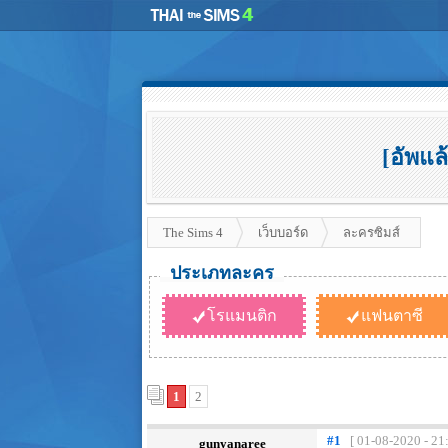
[อัพแล
The Sims 4
เว็บบอร์ด
ละครซิมส์
ประเภทละคร
โรแมนติก
แฟนตาซี
1
2
#1
[ 01-08-2020 - 21
gunyanaree