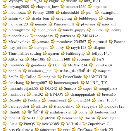
WyooyW
jum_za
engne
sushiiz
idin_1981
taeyang2009
chayanit_bow
monster1589
nipadass
moomeoza
Fernny_2808
tainosinkid
por_
kwangftom
saintrr707
sirada_fern
orngforng
bubble-pop
Ciera
momoza123
numate
Princess doll
plyofana
aries_oil
SindingNemo
puod_pond
lonely_puppy
-C-lek-
jeenny
pinocchiokk
noonpansy
patziezaa
240141ka
Mewlovelove
yamaza
meanlove1234567
rujrtmail
Panchai
may_minho
derragoo
porty
rayyit123
silapun
Time maillee sotting
nparen
Faithongtip
lolipop1454
AliCe_Za
May10th
Phum H-88
sotiomo
F๑N_
mew4455
goodness
Dol_
MoMo1234
JamieGagA
poppuri
Insidious__eiei
นปกน_น้องปุ๊กกี้เน่า
nanjitra
Sm Pp
Colloq
eingink
DessetTaide
JANGYURi
Ice-chang
lnwgo007
boomerangrock
M I N T_ T Y
namtanlovejack55
DUG42
Sunsetz
super
nongtipiziz
haminlove
nest02
BP-LOY
champppnakub
breem15
Roxette
Pookiie
pengpleng2
pnow1234
parn_18304
barbiepocket
miiwie
titamorekiko
aungayiiz
momoku123
lllmblll
มิกกี้เม้าย์
anthikasukjai
cooly
fonlovesims3
fon119
Sa 118
jib550
beamzber
Haerin
abcnay000
l3lair
PimQS
love32385
โอ๋ โบนัส
ZuperNova-G
ธารารักสายลม
faiucenter
ggee
CryCrazy
high123