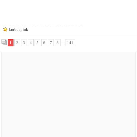
korbuapink
1
2
3
4
5
6
7
8
...
141