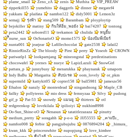
plame_smail
Zeno_zA
zenis
Muthita
VIP_PREAW
ripperkill55
yumehito
daggerls
dinner
megatef4
yakkaru
plaifata
namfon122
didy5001
Lemon3z
semajj
รุ่งฟ้า
stang509
Barambam
ployploytip
bejokiller
matiny
กินให้อิ่ม_พอยัง
bai74207
tontong
peta2442
sobored11
teekamon
chulida
หนูยิ้ม
ืีnurse_sun
OoSonarioO
momo1575
น้องบีมพี่เบียร์
nunta001
jearjear
Lafillechocolat
gate2538
lafail2
RinnieRinZz
The bloody
Pirst
perry
Yoseob
CROWN
pariwatlp1
lookparnjang
mineongstal
predestinations
chocowafel
yeenes
nueye
LapizLazuli
SnowGirl
pattara_p
junnybusy
menarukka
phaynarak
umaporn
Indy BaBu
Margarita
สับปะรด
oom_lovely
or_pkm
supermild
kattykit05
copter158
ball5981
jamesze56
Efsalon
nanzly
monterdead
ningandnong
Maple_CB
failky
pollyteens
mio dress
fernnyzaa
Silvy
pudong
gif_p
Pat-53
snowdy
แมนยู
thirteen
otl
redgreenkop
lovekilala
ipilioiyi
nukhim8998
Oo-Sun_Shine-oO
Nenasun
tatatitlezazaza
pinutty
medium_pretty
soragahh
p-o-o
JJJ55555
_๓าแป๊ะ_
namfon008
ferbie
pangjubujubu
0876894204
_himura_
kwan_kkk
princesswhite
nupopjung
love_kimhee
melbourne
ชื่อไรดี
praewaiean
marind
MadCow