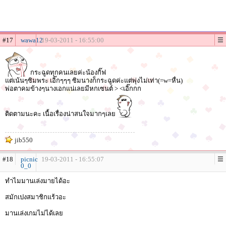
#17
wawa12
19-03-2011 - 16:55:00
กระฉูดทุกคนเลยค่ะน้องกิ๊ฟ
แต่เน้นๆซิมพระ เอิ๊กๆๆๆ ซิมนางก็กระฉูดค่ะแต่พุ่งไม่เท่า(=w=หื่น)
พ่อตาคมข้างๆนางเอกแน่เลยมีหกเซนต์ > <เอิ๊กกก
ติดตามนะคะ เนื้อเรื่องน่าสนใจมากๆเลย
jib550
#18
picnic
19-03-2011 - 16:55:07
0_0
ทำไมมานเล่งมายได้อะ
สมักเปงสมาชิกแร้วอะ
มานเล่งเกมไม่ได้เลย