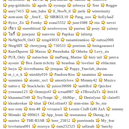
pnp-girlsholic
agods
eyenaja
zebeeya
Tent
Reggre
auey7415
tam_baba
ll_NooN_ll
jaefa
winternutty
aom-aom
_JinnY_
SIRIKUL10
Pang_ooo
AoEyJaaZ
flyice_Zii
Fornky
zoaui5552
june1088
tita
wevei
เรียว
sweetblood
nowloveyou
paerwa
pouy
yuinny
โยกี้
junejuni
nanvotu
Papikas
lalintip
NoNgSeeN_OoO
ning43033
nanamiirankoo
eartza2006
NingSIIT
cherryjung
730533
pentium
hningzazaoo1
KazeDqueen
Maxza
Preawhaha
Otheba
Lovy_sis
PUX_Only
natsuchan
maPrang_Marine
fairy tail
janiva
ayonie
Box Zaem richchy
beanbaa
loveliee
eltfacmin
Isoya
iloverihanna
jitsupaa
Poppy_Fanclub_thesim
m_i_n_k
minddy010
Pandora-Kiss
sasamina
sausau
surarmen
atomic_no1
amonlylove
Mimmy42
Muzics
nattie-z
SnackJacks
junior39099
sanbffcd
Quichee
yonwara123
OomojioO
icesad987
xTBowZaTx
fern14
khasama2540
ToyTempt
_-JibMip-_
Danielynn
claire01
kkoakeokae
khat
OoLolitaoO
sims-sims
So_nia
noo oom
fern-49
vivianw3
Leonie CluB GiRl ZaA
simsmy
Mimaki
090621
App_leum
tawnanaoa
Dunag_ky
sunriez
THE-B3AR
beer_25812
punrinrada
My_fear
lovelamza001
rezeoya
nam252525
sallasah
Sanchy