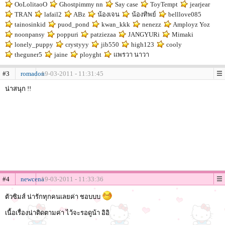
OoLolitaoO
Ghostpimmy nn
Say case
ToyTempt
jearjear
TRAN
lafail2
ABz
น้องเจน
น้องทิพย์
belllove085
tainosinkid
puod_pond
kwan_kkk
nenezz
Amployz Yoz
noonpansy
poppuri
patziezaa
JANGYURi
Mimaki
lonely_puppy
crystyyy
jib550
high123
cooly
theguner5
jaine
ployght
เเพรวา นาวา
#3
romadon
19-03-2011 - 11:31:45
น่าสนุก !!
#4
newcena
19-03-2011 - 11:33:36
ตัวซิมส์ น่ารักทุกคนเลยค่า ชอบบบ
เนื้อเรื่องน่าติดตามค่า ไว้จะรอดูน้า อิอิ