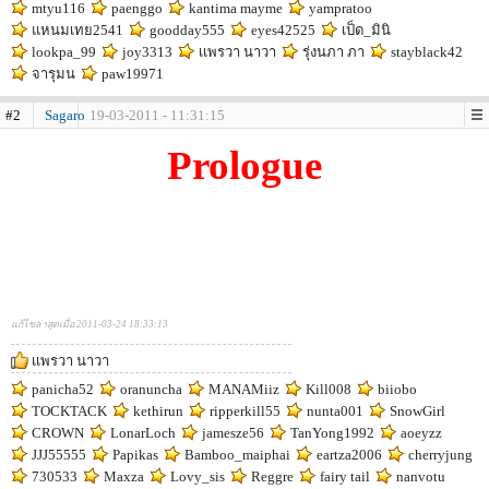
mtyu116
paenggo
kantima mayme
yampratoo
แหนมเทย2541
goodday555
eyes42525
เป็ด_มินิ
lookpa_99
joy3313
เเพรวา นาวา
รุ่งนภา ภา
stayblack42
จารุมน
paw19971
#2
Sagaro
19-03-2011 - 11:31:15
Prologue
แก้ไขล่าสุดเมื่อ 2011-03-24 18:33:13
เเพรวา นาวา
panicha52
oranuncha
MANAMiiz
Kill008
biiobo
TOCKTACK
kethirun
ripperkill55
nunta001
SnowGirl
CROWN
LonarLoch
jamesze56
TanYong1992
aoeyzz
JJJ55555
Papikas
Bamboo_maiphai
eartza2006
cherryjung
730533
Maxza
Lovy_sis
Reggre
fairy tail
nanvotu