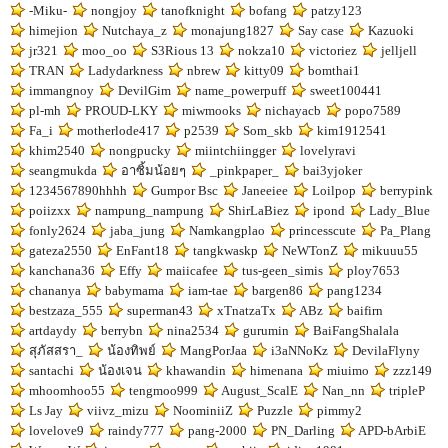
-Miku-
nongjoy
tanofknight
bofang
patzy123
himejion
Nutchaya_z
monajung1827
Say case
Kazuoki
jr321
moo_oo
S3Rious 13
nokza10
victoriez
jelljell
TRAN
Ladydarkness
nbrew
kitty09
bomthai1
immangnoy
DevilGim
name_powerpuff
sweet100441
pl-mh
PROUD-LKY
miwmooks
nichayacb
popo7589
Fa_i
motherlode417
p2539
Som_skb
kim1912541
khim2540
nongpucky
miintchiingger
lovelyravi
seangmukda
อาซิ้มน้อยๆ
_pinkpaper_
bai3yjoker
1234567890hhhh
Gumpor Bsc
Janeeiee
Loilpop
berrypink
poiizxx
nampung_nampung
ShirLaBiez
ipond
Lady_Blue
fonly2624
jaba_jung
Namkangplao
princesscute
Pa_Plang
gateza2550
EnFant18
tangkwaskp
NeWTonZ
mikuuu55
kanchana36
Effy
maiicafee
tus-geen_simis
ploy7653
chananya
babymama
iam-tae
bargen86
pang1234
bestzaza_555
superman43
xTnatzaTx
ABz
baifirn
artdaydy
berrybn
nina2534
gurumin
BaiFangShalala
สุภัสสรา_
น้องทิพย์
MangPorJaa
i3aNNoKz
DevilaFlyny
santachi
น้องเจน
khawandin
himenana
miuimo
zzz149
mhoomhoo55
tengmoo999
August_ScalE
Nan_nn
tripleP
Ls Jay
viivz_mizu
NoominiiZ
Puzzle
pimmy2
lovelove9
raindy777
pang-2000
PN_Darling
APD-bArbiE