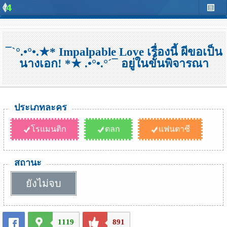
¯`°.•°•.★* Impalpable Love เรื่องนี้ ผีขอเป็น
นางเอก! *★ .•°•.°´¯ อยู่ในขั้นพิจารณา
ประเภทละคร
โรแมนติก
ตลก
แฟนตาซี
สถานะ
ยังไม่จบ
1119
891