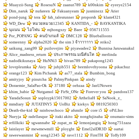
Muayzii-Sung
RosesuN
zaanut789
k00nkim
eyeeye2154
Dim_naruk
nufareen
Fakuanyeam
jusminezz
Arier
pond-jung
tera
fah_talesrunner
proporsh
klam4321
WD_Dew
หมวยหมวย12345
KANTIDA_-
BAYKANTIKA
นุแนน
ไอโฟน
mjhongxzy
Baee
056711555
Por_POPANG
คนบ้าเกมส์
DMC128
Blueballoons
someenny
alpha2020
the sim 3 จ้าาาาาาา
reiko2
saikung_zang99
puilovejiro
piyawadee2
Bunnisa Jaruwanakul
Alice_madness_return
ประภาพรรณ มณีคันโท
merlinda
nadodkikunaya
HuNNi3
bivan789
pakapong1245
lovepleumka
Aiey
jubjib551
beemlovehyoona
pikachuz
orange123
Kim Picharak
as77_stala
Bumbim_bong
amityjoy
pinutcha
PalmyPinkpan
aindy
Doraemie_SalaPao-Ok
37180
oehzaa
JanUNowen
khim_babie
Nutgamol
FirSt_ONe
Forever you
pandora137
YaradaSosun
soploypk15017002
ArtheliaH
SaNook_z_
mmdiary
JUTATINY5
UoBiz
kiekys
0819250303
Death-the-kid
rainbowchoco
afsmile
core i5
oPiLIno
Nueyja
radellasque
itaki akito
nongfujinaha
onumaio-sims
refillkiki
sgwannabe
zupat_m
lemonjangiq
hong751zaza
lainlayer
mewmewmill
ployght
Emel2alDR3D
oartai
raweewanmint
song12345
rave1112
FirstTH
Toffy109