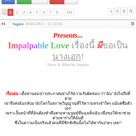
A
A
A
1
2
3
4
5
6
7
8
...
141
A
#1
Sagaro
19-03-2011 - 11:31:03
Presents...
Im
pal
pa
ble
Love
เรื่องนี้
ผี
ขอเป็น
นางเอก
!
Story & Illust by Sagaro
เรื่องย่อ:
เมื่อท่านยมป่าวประกาศอย่างไร้ความรับผิดชอบ ว่า"ฉัน" ยังไม่ถึงที่
ตาย
เขาจึงส่งฉันกลับมายังโลกในสภาพวิญญาณที่ไร้ความทรงจำใดๆ แม้แต่ชื่อตัว
เอง!
เพราะงั้นหน้าที่ที่ฉันต้องทำคือตามหามนุษย์ที่มองเห็นฉัน เพื่อขอให้เขาช่วย
ตามหาร่างให้ฉันที
ซึ่งในความเป็นจริงแล้วคนที่มีซิกซ์เซ้นนั้นไม่ได้หากันง่ายๆ เลย!!