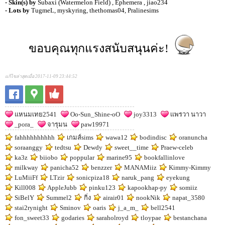
- Skin(s) by
Subaxi (Watermelon Field) , Ephemera , jiao234
- Lots by
TugmeL, myskyring, thethomas04, Pralinesims
ขอบคุณทุกแรงสนับสนุนค่ะ!
แก้ไขล่าสุดเมื่อ 2017-11-09 23:44:52
แหนมเทย2541
Oo-Sun_Shine-oO
joy3313
เเพรวา นาวา
_pora_
จารุมน
paw19971
fahhhhhhhhhh
เกมส์sims
wawa12
bodindisc
oranuncha
soraanggy
tedtsu
Dewdy
sweet__time
Praew-celeb
ka3z
biiobo
poppular
marine95
bookfallinlove
milkway
panicha52
benzzer
MANAMiiz
Kimmy-Kimmy
LuMiiFf
LTzir
sonicpiza18
naruk_pang
eyekung
Kill008
AppleJubb
pinku123
kapookhap-py
somiiz
SiBelY
Summel2
กิ่ง
airair01
nookNik
napat_3580
stai2rynight
Sminov
oaris
j_a_m_
bell2541
fon_sweet33
godaries
saraholroyd
tloypae
bestanchana