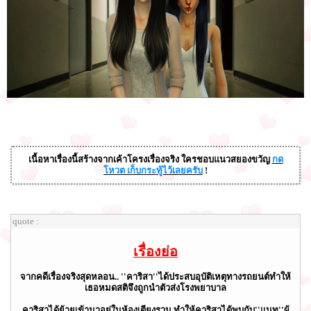
เนื้อหาเรื่องนี้สร้างจากเค้าโครงเรื่องจริง ใครชอบแนวสยองขวัญ
กด
โหวต เก็บกระทู้ไว้เลยครับ
!
quote :
เรื่องย่อ
จากคดีเรื่องจริงสุดหลอน.. ''คาริสา''ได้ประสบอุบัติเหตุทางรถยนต์ทำให้
เธอหมดสติจึงถูกนำตัวส่งโรงพยาบาล
คาริสาได้ย้ายเข้ามาอยู่ในห้องเตียงรวม ทำให้คาริสาได้พบกับ''แนท''ผู้