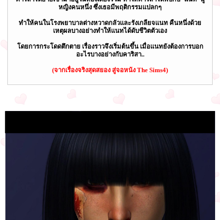
หญิงคนหนึ่ง ซึ่งเธอมีพฤติกรรมแปลกๆ
ทำให้คนในโรงพยาบาลต่างหวาดกลัวและรังเกลียจแนท คืนหนึ่งด้วย
เหตุผลบางอย่างทำให้แนทได้ดับชีวิตตัวเอง
โดยการกระโดดตึกตาย เรื่องราวจึงเริ่มต้นขึ้น เมื่อแนทยังต้องการบอก
อะไรบางอย่างกับคาริสา..
(จากเรื่องจริงสุดสยอง สู่จอหนัง The Sims4)