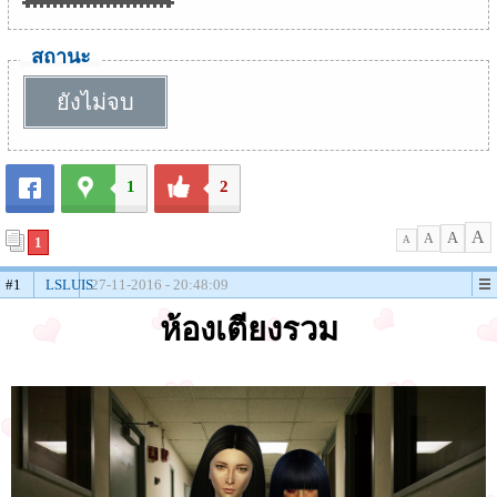
สถานะ
ยังไม่จบ
1
2
A
A
A
1
A
#1
LSLUIS
27-11-2016 - 20:48:09
ห้องเตียงรวม