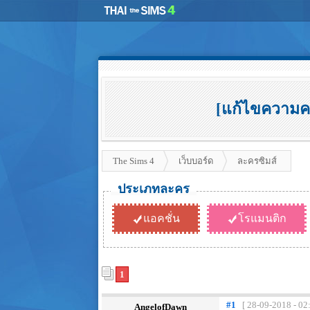
[แก้ไขความคมช
The Sims 4
เว็บบอร์ด
ละครซิมส์
ประเภทละคร
แอคชั่น
โรแมนติก
1
#1
[ 28-09-2018 - 02
AngelofDawn