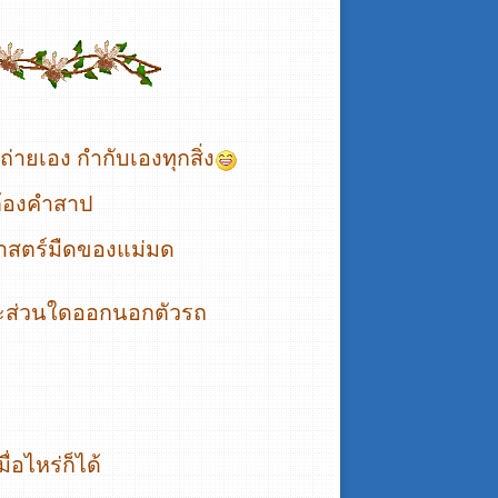
ถ่ายเอง กำกับเองทุกสิ่ง
ต้องคำสาป
าสตร์มืดของแม่มด
ยวะส่วนใดออกนอกตัวรถ
่อไหร่ก็ได้