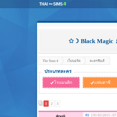
✩☽ Black Magic 
The Sims 4
เว็บบอร์ด
ละครซิมส์
ประเภทละคร
โรแมนติก
แฟนตาซี
1
2
3
#1
[ 01-03-2015 - 07
dewzii