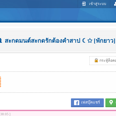
เข้าสู่ระบบ
♝ สะกดมนต์สะกดรักต้องคำสาป ☾✩ [พักยาว] 
กระทู้ล็อคอย
เฟสบุ๊คแชร์
:38:05 ]