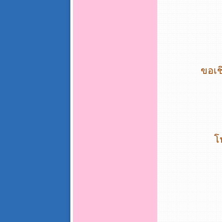
ขอเชิ
โ