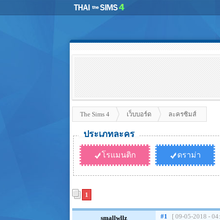
The Sims 4
เว็บบอร์ด
ละครซิมส์
ประเภทละคร
โรแมนติก
ดราม่า
1
#1
[ 09-05-2018 - 04
smallwllz