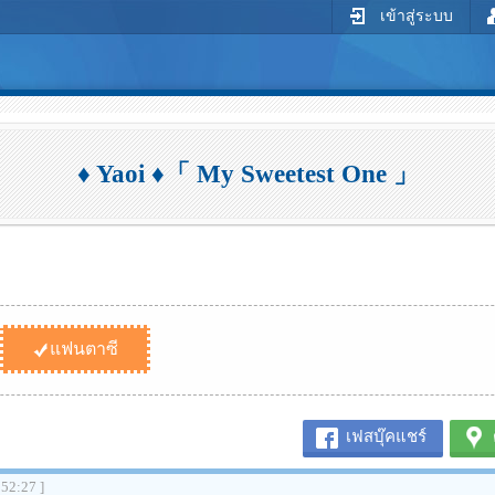
เข้าสู่ระบบ
♦ Yaoi ♦「 My Sweetest One 」
แฟนตาซี
เฟสบุ๊คแชร์
:52:27 ]