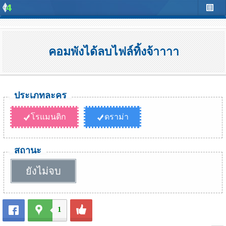
คอมพังได้ลบไฟล์ทิ้งจ้าาาา
ประเภทละคร
โรแมนติก
ดราม่า
สถานะ
ยังไม่จบ
1