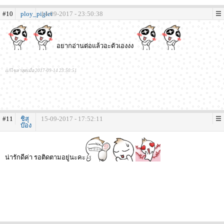
#10
ploy_piglet
14-09-2017 - 23:50:38
อยากอ่านต่อแล้วอะตัวเองงง
แก้ไขล่าสุดเมื่อ 2017-09-14 23:50:51
#11
ชิสุ
15-09-2017 - 17:52:11
บ๊อง
น่ารักดีค่า รอติดตามอยู่นะคะ