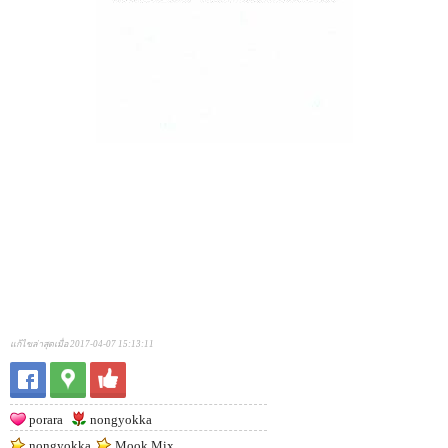
แก้ไขล่าสุดเมื่อ 2017-04-07 15:13:11
porara
nongyokka
nongyokka
Mook Mix