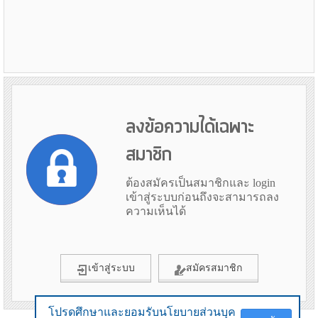
ลงข้อความได้เฉพาะ
สมาชิก
ต้องสมัครเป็นสมาชิกและ login
เข้าสู่ระบบก่อนถึงจะสามารถลง
ความเห็นได้
เข้าสู่ระบบ
สมัครสมาชิก
โปรดศึกษาและยอมรับนโยบายส่วนบุค
โปรดศึกษาและยอมรับนโยบายส่วนบุค