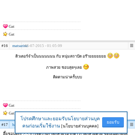
Gat
Gat
#16
matsarinz
05-07-2015 - 01:05:09
ติวเตอร์จำเป็นนนนนนน กับ หนุ่มสถาปัต อร๊ายยยยยยย
ภาพสวย ชอบสุดๆเลย
ติดตามน่าครัับบบ
Gat
Gat
โปรดศึกษาและยอมรับนโยบายส่วนบุค
โปรดศึกษาและยอมรับนโยบายส่วนบุค
ยอมรับ
ยอมรับ
#17
bank42n
05-07-2015 - 09:56:45
คนก่อนเริ่มใช้งาน
คนก่อนเริ่มใช้งาน
[นโยบายส่วนบุคคล]
[นโยบายส่วนบุคคล]
ฮึ้ยชอบอ่ะะ >..< การจัดวางภาพก็สวยไม่รกตา ภาพก็สวยด้วย ชอบเนื้อเรื่องที่