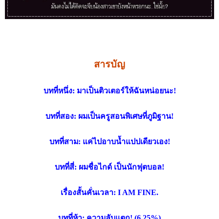
สารบัญ
บทที่หนึ่ง: มาเป็นติวเตอร์ให้ฉันหน่อยนะ!
บทที่สอง: ผมเป็นครูสอนพิเศษที่ภูมิฐาน!
บทที่สาม: แค่ไปอาบน้ำแปปเดียวเอง!
บทที่สี่: ผมชื่อไกด์ เป็นนักฟุตบอล!
เรื่องสั้นคั่นเวลา: I AM FINE.
บทที่ห้า: ความลับแตก! (6.25%)