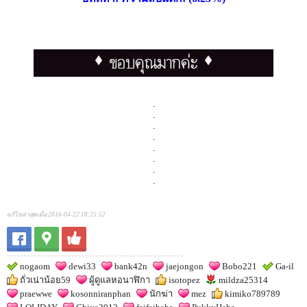
.
.
.
.
.
.
.
.
แก้ไขล่าสุดเมื่อ 2016-04-22 18:25:52
nogaom
dewi33
bank42n
jaejongon
Bobo221
Ga-il
ถั่วเน่าน้อย59
ผู้ดูแลหอนาฬิกา
isotopez
mildza25314
praewwe
kosonniranphan
นักฆ่า
mez
kimiko789789