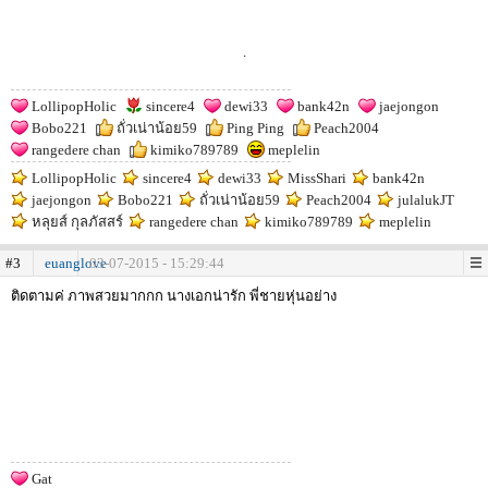
.
LollipopHolic
sincere4
dewi33
bank42n
jaejongon
Bobo221
ถั่วเน่าน้อย59
Ping Ping
Peach2004
rangedere chan
kimiko789789
meplelin
LollipopHolic
sincere4
dewi33
MissShari
bank42n
jaejongon
Bobo221
ถั่วเน่าน้อย59
Peach2004
julalukJT
หลุยส์ กุลภัสสร์
rangedere chan
kimiko789789
meplelin
#3
euanglove
03-07-2015 - 15:29:44
ติดตามค่ ภาพสวยมากกก นางเอกน่ารัก พี่ชายหุ่นอย่าง
Gat