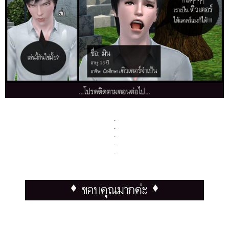
.
.
.
.
.