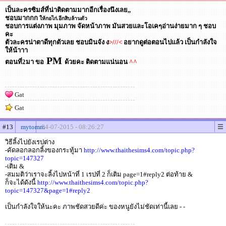
เป็นละครซิมส์ที่น่าติดตามมากอีกเรื่องนึงเลย,,
ชอบมากกก
ให้กอไก่.อีกสิบล้านตัว
ชอบการแต่งภาพ มุมภาพ จัดหน้าภาพ มันสวยและโอเคๆอ่านง่ายมาก ๆ ชอบ
คะ
ตัวละครน่าตาดีทุกตัวเลย ชอบมินจัง ง
>///<
อยากดูต่อตอนไปแล้ว เป็นกำลังใจ
ให้น้าาา
PM
ตอนที่2มา ขอ
ด้วยคะ ติดตามแน่นอน
^^
Gat
Gat
#13
mytomm
04-07-2015 - 08:26:27
วิธีลิ้งไปยังเรปต่าง
-คัดลอกลอกลิ้งของกระทู้มา
http://www.thaithesims4.com/topic.php?
topic=147327
-เติม &
-สมมติว่าเราจะลิ้งไปหน้าที่ 1 เรปที่ 2 ก็เติม page=1#reply2 ต่อท้าย &
ก็จะได้ดังนี้
http://www.thaithesims4.com/topic.php?
topic=147327&page=1#reply2
เป็นกำลังใจให้นะคะ ภาพชัดสวยดีค่ะ ของหนูยังไม่ชัดเท่านี้เลย - -