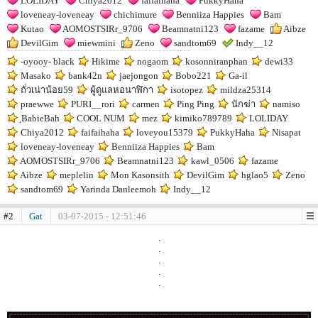
LOLIDAY
Chiya2012
faifaihaha
PukkyHaha
loveneay-loveneay
chichimure
Benniiza Happies
Bam
Kutao
AOMOSTSIRr_9706
Beamnatni123
fazame
Aibze
DevilGim
miewmini
Zeno
sandtom69
Indy__12
-oyooy- black
Hikime
nogaom
kosonniranphan
dewi33
Masako
bank42n
jaejongon
Bobo221
Ga-il
ถั่วเน่าน้อย59
ผู้ดูแลหอนาฬิกา
isotopez
mildza25314
praewwe
PURI__rori
carmen
Ping Ping
นักฆ่า
namiso
ฺBabieBah
COOL NUM
mez
kimiko789789
LOLIDAY
Chiya2012
faifaihaha
loveyou15379
PukkyHaha
Nisapat
loveneay-loveneay
Benniiza Happies
Bam
AOMOSTSIRr_9706
Beamnatni123
kawl_0506
fazame
Aibze
meplelin
Mon Kasonsith
DevilGim
hglao5
Zeno
sandtom69
Yarinda Danleemoh
Indy__12
#2
Gat
03-07-2015 - 12:51:46
.
.
.
.
.