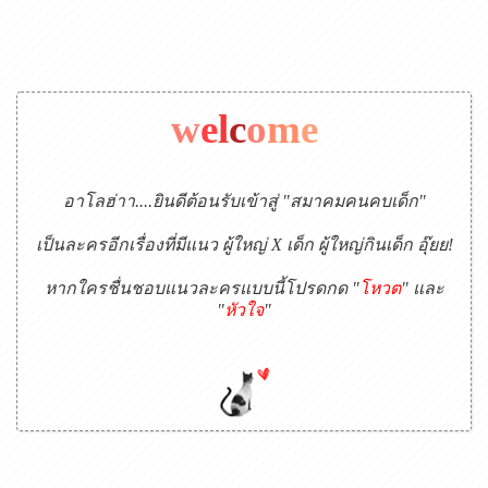
w
e
l
c
o
m
e
อาโลฮ่าา....ยินดีต้อนรับเข้าสู่ "สมาคมคนคบเด็ก"
เป็นละครอีกเรื่องที่มีแนว ผู้ใหญ่ X เด็ก ผู้ใหญ่กินเด็ก อุ๊ยย!
หากใครชื่นชอบแนวละครแบบนี้โปรดกด "
โหวต
" และ
"
หัวใจ
"