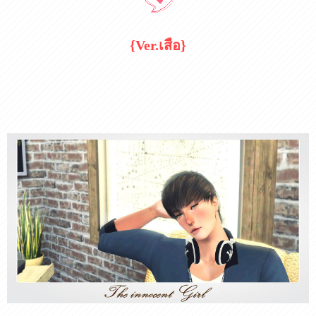
{Ver.เสือ}