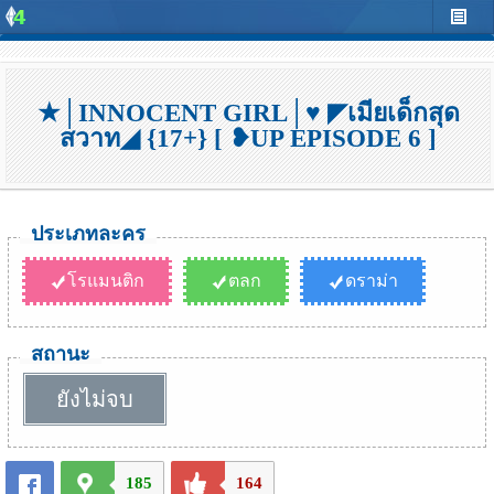
★│INNOCENT GIRL│♥ ◤เมียเด็กสุด
สวาท◢ {17+} [ ❥UP EPISODE 6 ]
ประเภทละคร
โรแมนติก
ตลก
ดราม่า
สถานะ
ยังไม่จบ
185
164