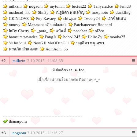
milkzin
nogaom
mytomm
lucius22
TanyaratIce
fernd3
mathuad_mo
Sim3p
ณัฐธิดา พุ่มเจริญ
mosphoto
duckling
GKINLOVE
Pop Kavaey
chiwpat
Tweety24
เราชื่อเเนน
nmovy
ManasananChunkratok
Patchaneenee Boonard
InDy Cherry
_pora_
แป๋มมี่
paochan
ol2eo
bamsuratsawadee
FangJi
bobo1245
Holic Zy
mooba25
YuJinSoul
NonG ll MoODanG ll
บุญสิตา หนูเลขา
พรลภัส สำแดงผล
AomAom_55
#2
milkzin
13-10-2015 - 11:08:35
มีเมียเด็กเหรอ...อะคิกๆ
เนื้อเรื่องน่าสนใจมากค่ะ ติดตามๆ ^_^
thanarporn
#3
nogaom
13-10-2015 - 11:16:27