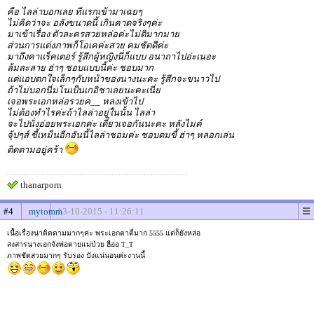
คือ ไลล่าบอกเลย ทีแรกเข้ามาเฉยๆ
ไม่คิดว่าจะ อลังขนาดนี้ เกินคาดจริงๆค่ะ
มาเข้าเรื่อง ตัวละครสวยหล่อค่ะไม่ติมากมาย
ส่วนการแต่งภาพก็โอเคค่ะสวย คมชัดดีค่ะ
มาถึงคาแร็คเตอร์ รู้สึกผู้หญิงนี่ก็แบบ อนาถาไปอ่ะเนอะ
ล้มละลาย ฮ่าๆ ชอบแบบนี้ค่ะ ชอบมาก
แต่แอบตกใจเล็กๆกับหน้าของนางนะคะ รู้สึกจะขนาวไป
ถ้าไม่บอกนี่มโนเป็นเกอิชาเลยนะคะเนี่ย
เจอพระเอกหล่อรวยค__ หลงเข้าไป
ไม่ต้องทำไรค่ะถ้าไลล่าอยู่ในนั้น ไลล่า
จะไปนั่งอ่อยพระเอกค่ะ เดี๋ยวเจอกันนะคะ หลังไมค์
จุ้ปๆส์ ขี้เหม็นอีกอันนี้ไลล่าชอมค่ะ ชอบดมขี้ ฮ่าๆ หลอกเล่น
ติดตามอยู่คร้า
thanarporn
#4
mytomm
13-10-2015 - 11:26:11
เนื้อเรื่องน่าติดตามมากๆค่ะ พระเอกตาตี่มาก 5555 แต่ก็ยังหล่อ
สงสารนางเอกจังพ่อตายแม่ป่วย ฮืออ T_T
ภาพชัดสวยมากๆ รับรอง ปังแน่นอนค่ะงานนี้