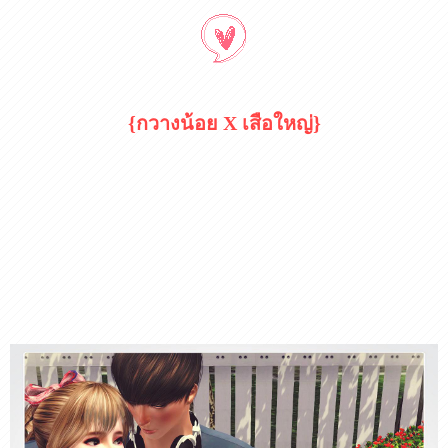
{กวางน้อย X เสือใหญ่}