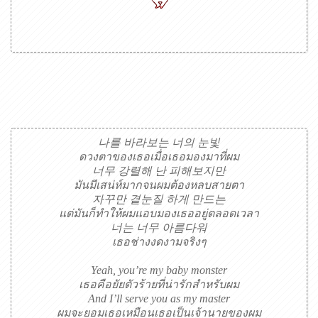
나를 바라보는 너의 눈빛
ดวงตาของเธอเมื่อเธอมองมาที่ผม
너무 강렬해 난 피해보지만
มันมีเสน่ห์มากจนผมต้องหลบสายตา
자꾸만 곁눈질 하게 만드는
แต่มันก็ทำให้ผมแอบมองเธออยู่ตลอดเวลา
너는 너무 아름다워
เธอช่างงดงามจริงๆ
Yeah, you’re my baby monster
เธอคือยัยตัวร้ายที่น่ารักสำหรับผม
And I’ll serve you as my master
ผมจะยอมเธอเหมือนเธอเป็นเจ้านายของผม