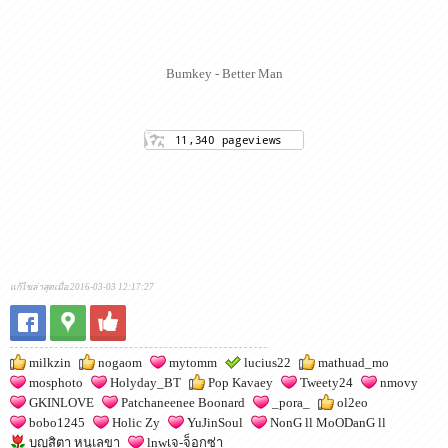
Bumkey - Better Man
แก้ไขล่าสุดเมื่อ 2016-03-03 12:17:27
milkzin
nogaom
mytomm
lucius22
mathuad_mo
mosphoto
Holyday_BT
Pop Kavaey
Tweety24
nmovy
GKINLOVE
Patchaneenee Boonard
_pora_
ol2eo
bobo1245
Holic Zy
YuJinSoul
NonG ll MoODanG ll
บุญสิตา หนูเลขา
lnwเจ-จ็อกซ่า