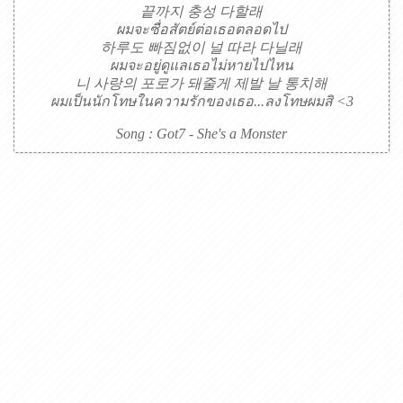
끝까지 충성 다할래
ผมจะซื่อสัตย์ต่อเธอตลอดไป
하루도 빠짐없이 널 따라 다닐래
ผมจะอยู่ดูแลเธอไม่หายไปไหน
니 사랑의 포로가 돼줄게 제발 날 통치해
ผมเป็นนักโทษในความรักของเธอ...ลงโทษผมสิ <3
Song : Got7 - She's a Monster