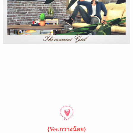
{Ver.กวางน้อย}