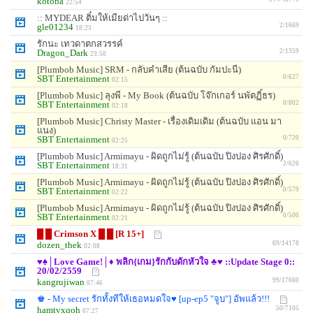
kotoba
22:54
:: MYDEAR ติ๋มให้เมียด่าไปวันๆ ::
gle01234
2/1669
18:23
รักนะ เทวดาตกสวรรค์
Dragon_Dark
2/1359
23:50
[Plumbob Music] SRM - กลับคำเสีย (ต้นฉบับ กัมปะนี)
SBT Entertainment
0/627
02:15
[Plumbob Music] ลุงพี - My Book (ต้นฉบับ โจ๊กเกอร์ นพัตฏิ์ธร)
SBT Entertainment
0/802
02:18
[Plumbob Music] Christy Master - เรื่องเดิมเดิม (ต้นฉบับ แอน มา
แนง)
SBT Entertainment
0/720
02:25
[Plumbob Music] Armimayu - ผิดถูกไม่รู้ (ต้นฉบับ ปิงปอง ศิรศักดิ์)
SBT Entertainment
2/626
18:31
[Plumbob Music] Armimayu - ผิดถูกไม่รู้ (ต้นฉบับ ปิงปอง ศิรศักดิ์)
SBT Entertainment
0/579
02:22
[Plumbob Music] Armimayu - ผิดถูกไม่รู้ (ต้นฉบับ ปิงปอง ศิรศักดิ์)
SBT Entertainment
0/500
02:21
█ █ Crimson X █ █ [R 15+]
dozen_thek
69/14178
02:08
♥♠│Love Game!│♦ พลิก{เกม}รักกับดักหัวใจ ♣♥ ::Update Stage 0::
20/02/2559
kangrujiwan
99/17660
07:46
♚ - My secret รักทั้งทีให้เธอหมดใจ♥ [up-ep5 "จูบ"] อัพแล้ว!!!
hamtvxqoh
50/7105
07:27