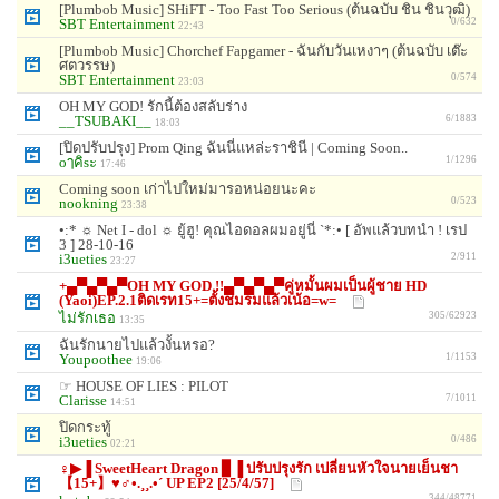
[Plumbob Music] SHiFT - Too Fast Too Serious (ต้นฉบับ ชิน ชินวุฒิ)
SBT Entertainment
0/632
22:43
[Plumbob Music] Chorchef Fapgamer - ฉันกับวันเหงาๆ (ต้นฉบับ เต๊ะ
ศตวรรษ)
SBT Entertainment
0/574
23:03
OH MY GOD! รักนี้ต้องสลับร่าง
__TSUBAKI__
6/1883
18:03
[ปิดปรับปรุง] Prom Qing ฉันนี่แหล่ะราชินี | Coming Soon..
oๅคิsะ
1/1296
17:46
Coming soon เก่าไปใหม่มารอหน่อยนะคะ
nookning
0/523
23:38
•:* ☼ Net I - dol ☼ ยู้ฮู! คุณไอดอลผมอยู่นี่ `*:• [ อัพแล้วบทนำ ! เรป
3 ] 28-10-16
i3ueties
2/911
23:27
+▄▀▄▀▄▀OH MY GOD !!▄▀▄▀▄▀คู่หมั้นผมเป็นผู้ชาย HD
(Yaoi)EP.2.1ติดเรท15+=ตั้งชมรมแล้วเน้อ=w=
ไม่รักเธอ
305/62923
13:35
ฉันรักนายไปแล้วงั้นหรอ?
Youpoothee
1/1153
19:06
☞ HOUSE OF LIES : PILOT
Clarisse
7/1011
14:51
ปิดกระทู้
i3ueties
0/486
02:21
♀▶▐ SweetHeart Dragon ▊▐ ปรับปรุงรัก เปลี่ยนหัวใจนายเย็นชา
【15+】♥♂•.¸¸.•´ UP EP2 [25/4/57]
344/48771