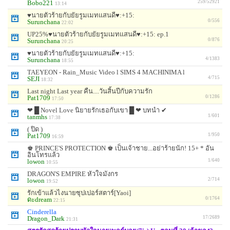
Bobo221
259/52921
13:14
♥นายตัวร้ายกับยัยรูมเมทแสนดี♥:+15:
Surunchana
0/556
22:02
UP25%♥นายตัวร้ายกับยัยรูมเมทแสนดี♥:+15: ep.1
Surunchana
0/876
20:25
♥นายตัวร้ายกับยัยรูมเมทแสนดี♥:+15:
Surunchana
4/1383
18:55
TAEYEON - Rain_Music Video l SIMS 4 MACHINIMA l
SEJI
4/715
18:32
Last night Last year คืน....วันสิ้นปีกับความรัก
Pat1709
0/1286
17:50
❤ █ Novel Love นิยายรักเธอกับเขา █ ❤ บทนำ ✔
tanmhs
1/601
17:38
( ปิด )
Pat1709
1/950
16:59
♚ PRINCE'S PROTECTION ♚ เป็นเจ้าชาย...อย่าร้ายนัก! 15+ * อัน
อินโทรแล้ว
lowon
1/640
10:55
DRAGON'S EMPIRE หัวใจมังกร
lowon
2/714
19:52
รักเข้าแล้วไงนายซุปเปอร์สตาร์[Yaoi]
ดะdream
0/1764
22:15
Cinderella
Dragon_Dark
17/2689
21:31