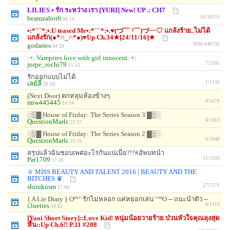
LILIES • รัก ระหว่าง เรา [YURI] New! UP .: CH7
beamzahot6
55/18153
08:10
•:*´¨`*:•.U teased Me•:*´¨`*:•.♥(づ￣ ³￣)づ~~♡ แกล้งร้าย..ไม่ได้
แกล้งรัก(●*∩_∩*●)♥Up Ch.34★[24/11/16]★
godaries
3990/436730
04:20
:+: Vampires love with girl innocent :+:
jorpe_rochi79
7/2581
15:15
รักออกแบบไม่ได้
เลย์ลี่
1/1143
20:50
(Next Door) ตกหลุมห้องข้างๆ
miw445445
0/1079
14:34
░▒▓ House of Friday: The Series Season 3 ▓▒░
QuestionMarlc
0/1013
23:27
░▒▓ House of Friday: The Series Season 2 ▓▒░
QuestionMarlc
0/1046
23:25
สรุปแล้วฉันชอบเพศอะไรกันแน่เนี่ย?!?#อัพบทนำ
Pat1709
11/1559
17:38
♕ MISS BEAUTY AND TALENT 2016 | BEAUTY AND THE
BITCHES ♛
shirukusm
27/7271
17:06
{ A Lie Diary } Oº°‘¨รักไม่หลอก แค่หยอกเล่น¨‘°ºO -- แนะนำตัว --
i3ueties
0/1113
19:02
[Yaoi Short Story]::Love Kid! หนุ่มน้อยวายร้าย ป่วนหัวใจคุณลุงสุด
หื่น::Up Ch.6!! P.11 #208