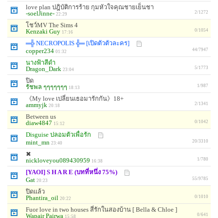
love plan ปฎิบัติการร้าย กุมหัวใจคุณชายเย็นชา
-soelJinne-
2/1272
22:29
โชว์MV The Sims 4
Kenzaki Guy
0/1054
17:16
═╬ NECROPOLIS ╬═ [เปิดตัวตัวละคร]
copper234
44/7947
01:32
นางฟ้าสีดำ
Dragon_Dark
5/1773
23:04
ปิด
รัชพล ๆๆๆๆๆๆๆ
1/987
18:13
《My love เปลี่ยนเธอมารักกัน》18+
ammyjk
2/1341
20:18
Between us
diaw4847
0/1042
15:12
Disguise ปลอมตัวเพื่อรัก
mint_mn
20/3310
23:40
✖
nickloveyou089430959
1/780
16:38
[YAOI] S H A R E (บทที่หนึ่ง 75%)
Gat
55/9785
20:23
ปิดแล้ว
Phantira_oil
0/1010
20:22
Fuor love in two houses สี่รักในสองบ้าน [ Bella & Chloe ]
Wapair Pairwa
0/641
15:58