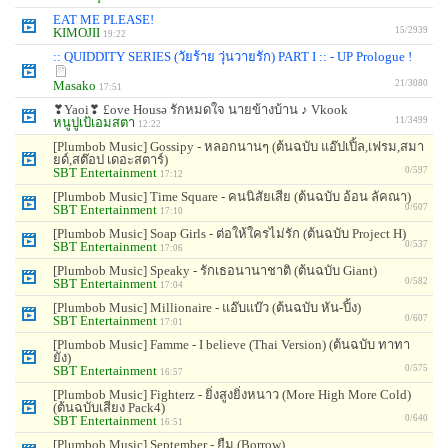
EAT ME PLEASE!
KIMOJII
15/2939
19:22
:: QUIDDITY SERIES (วัยร้าย วุ่นวายรัก) PART I :: - UP Prologue !
Masako
21/3080
17:51
❣Yaoi❣ £ove Housә รักหมดใจ นายข้างบ้าน ♪ Vkook
หนูปูเป้เอมสตา
11/3499
12:22
[Plumbob Music] Gossipy - หลอกนานๆ (ต้นฉบับ แอ๊ปเปิ้ล,เฟรม,สมา
ยด์,สต๊อป เดอะสตาร์)
SBT Entertainment
0/597
17:12
[Plumbob Music] Time Square - คนนิสัยเสีย (ต้นฉบับ อ้อน ลัคณา)
SBT Entertainment
0/607
17:10
[Plumbob Music] Soap Girls - ต่อให้ใครไม่รัก (ต้นฉบับ Project H)
SBT Entertainment
0/537
17:06
[Plumbob Music] Speaky - รักเธอนานาชาติ (ต้นฉบับ Giant)
SBT Entertainment
0/582
17:04
[Plumbob Music] Millionaire - แอ๊บแบ๊ว (ต้นฉบับ หัน-ปิ้ง)
SBT Entertainment
0/607
17:01
[Plumbob Music] Famme - I believe (Thai Version) (ต้นฉบับ ทาทา
ยัง)
SBT Entertainment
0/575
16:57
[Plumbob Music] Fighterz - ยิ่งสูงยิ่งหนาว (More High More Cold)
(ต้นฉบับเสียง Pack4)
SBT Entertainment
0/640
16:51
[Plumbob Music] September - ยืม (Borrow)