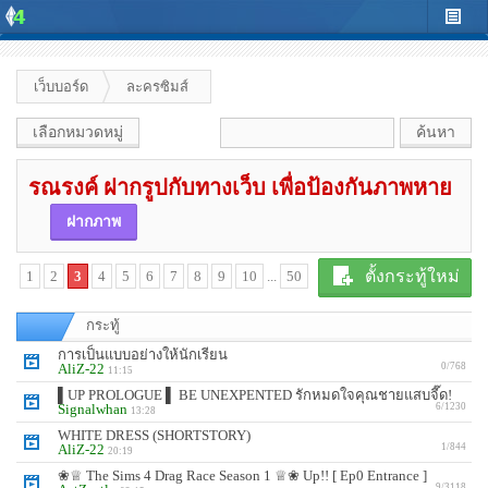
เว็บบอร์ด
ละครซิมส์
เลือกหมวดหมู่
รณรงค์ ฝากรูปกับทางเว็บ เพื่อป้องกันภาพหาย
ฝากภาพ
ตั้งกระทู้ใหม่
1
2
3
4
5
6
7
8
9
10
...
50
กระทู้
การเป็นแบบอย่างให้นักเรียน
AliZ-22
0/768
11:15
▌UP PROLOGUE ▌ BE UNEXPENTED รักหมดใจคุณชายแสบจี๊ด!
Signalwhan
6/1230
13:28
WHITE DRESS (SHORTSTORY)
AliZ-22
1/844
20:19
❀♕ The Sims 4 Drag Race Season 1 ♕❀ Up!! [ Ep0 Entrance ]
9/3118