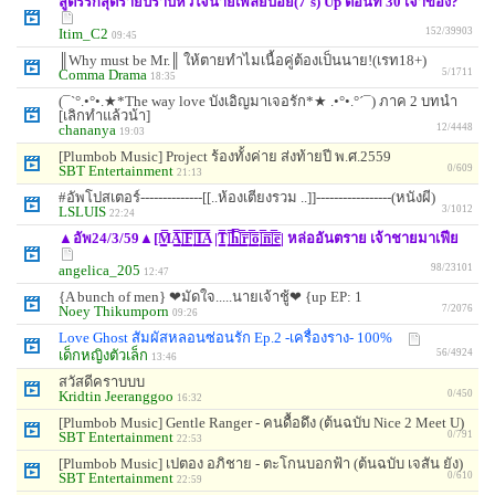
สูตรรักสุดร้ายปราบหัวใจนายเพลย์บอย(7's) Up ตอนที่ 30 เจ้าของ?
Itim_C2
152/39903
09:45
║Why must be Mr.║ ให้ตายทำไมเนื้อคู่ต้องเป็นนาย!(เรท18+)
Comma Drama
5/1711
18:35
(¯`°.•°•.★*The way love บังเอิญมาเจอรัก*★ .•°•.°´¯) ภาค 2 บทนำ
[เลิกทำแล้วน้า]
chananya
12/4448
19:03
[Plumbob Music] Project ร้องทั้งค่าย ส่งท้ายปี พ.ศ.2559
SBT Entertainment
0/609
21:13
#อัพโปสเตอร์--------------[[..ห้องเตียงรวม ..]]-----------------(หนังผี)
LSLUIS
3/1012
22:24
▲อัพ24/3/59▲[M͇̿A͇̿|͇̿F͇̿|͇̿I͇̿A͇̿ |T͇̿|͇̿h͇̿|͇̿r͇̿|͇̿o͇̿|͇̿n͇̿|͇̿e͇̿| หล่ออันตราย เจ้าชายมาเฟีย
angelica_205
98/23101
12:47
{A bunch of men} ❤มัดใจ.....นายเจ้าชู้❤ {up EP: 1
Noey Thikumporn
7/2076
09:26
Love Ghost สัมผัสหลอนซ่อนรัก Ep.2 -เครื่องราง- 100%
เด็กหญิงตัวเล็ก
56/4924
13:46
สวัสดีคราบบบ
Kridtin Jeeranggoo
0/450
16:32
[Plumbob Music] Gentle Ranger - คนดื้อดึง (ต้นฉบับ Nice 2 Meet U)
SBT Entertainment
0/791
22:53
[Plumbob Music] เปตอง อภิชาย - ตะโกนบอกฟ้า (ต้นฉบับ เจสัน ยัง)
SBT Entertainment
0/610
22:59