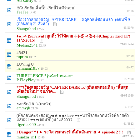
ActZactly
02:15
!!ฉันรักยัยเฉิ่มนี้!! (รักนี้ไม่มีวันจบ)
FeeFee
1/936
14:01
เรื่องราวสยองขวัญ...AFTER DARK... -คฤหาสน์ซ่อนนรก- (ตอนที่ 9
(ตอนจบ) 21 สิงหา)
Shangohod
45/5070
12:25
♦●¸.-> [Survival] ถูกทิ้ง ใว้ให้ตาย ⊹⊱⋛⋌⋚⊰⊹[Chapter End UP!
11/2/2015]
Medsai2541
216/21474
22:49
45421
tuptim
0/499
13:52
LUVing U
namnam1957
0/477
19:03
TURBULENCE!!วุ่นนักรักหลอกๆ
P-PloyPloy
11/2190
20:22
***เรื่องสยองขวัญ //..AFTER DARK ..// (อัพเดทตอนที่ 8) "สิ้นสุด
เพื่อเริ่มใหม่" จบภาค...
Shangohod
480/51089
14:05
รอยรัก(18+) (บทนำ)
ammyjk
4/1591
21:34
(พักก่อนค่ะจะสอบ)╭●★★●Slave ♥♥♥นาทีรักสะกดหัวใจพี่ชายตัว
แสบ>>>♥♥♥(ตอนที่1)มาแล้วววว
tigerlee009
41/4812
23:50
l Danger™ l ► ระวัง! เขตหวงรักนี้มันอันตราย ◄ episode 2 !!!
mindza_m1
78/12315
12:40