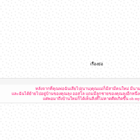
เรื่องย่อ
หลังจากที่คุณพ่อฉันเสียไป(นาน)คุณแม่ก็มีสามีคนใหม่ มีนา
และฉันได้ย้ายไปอยู่บ้านของคุณลุง ออสโล แถมมีลูกชายของคุณลุงอีกหนึ่ง
แต่พอมาถึงบ้านใหม่ก็ได้เห็นสิ่งที่ไม่คาดคึดเกิดขึ้น oh my