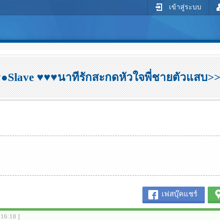
เข้าสู่ระบบ
●Slave ♥♥♥นาทีรักสะกดหัวใจพี่ชายตัวแสบ>>
เฟสบุ๊คแชร์
:16:18 ]