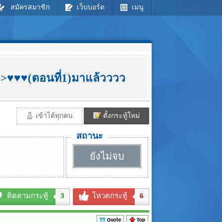
สมัครสมาชิก
เว็บบอร์ด
เมนู
>♥♥♥(ตอนที่1)มาแล้วววว
เข้าได้ทุกคน
ตั้งกระทู้ใหม่
สถานะ
ยังไม่จบ
ติดตามกระทู้
3
โหวตกระทู้
6