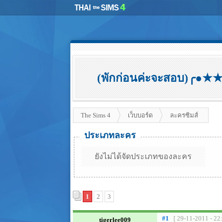
(พักก่อนค่ะจะสอบ)╭●★★
The Sims 4
เว็บบอร์ด
ละครซิมส์
ประเภทละคร
ยังไม่ได้จัดประเภทของละคร
1
2
3
#1
[ 29-11-2011 - 22
tigerlee009