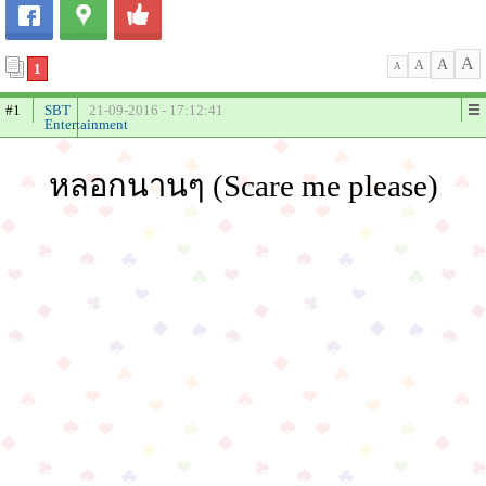
A
A
A
1
A
#1
SBT
21-09-2016 - 17:12:41
Entertainment
หลอกนานๆ (Scare me please)