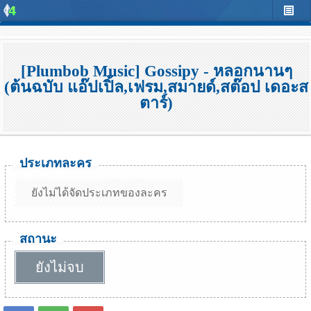
[Plumbob Music] Gossipy - หลอกนานๆ
(ต้นฉบับ แอ๊ปเปิ้ล,เฟรม,สมายด์,สต๊อป เดอะส
ตาร์)
ประเภทละคร
ยังไม่ได้จัดประเภทของละคร
สถานะ
ยังไม่จบ