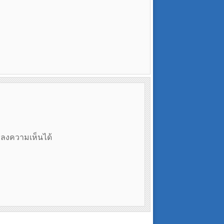
ถลงความเห็นได้