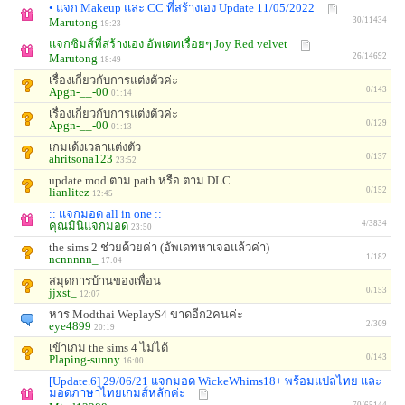
• แจก Makeup และ CC ที่สร้างเอง Update 11/05/2022
Marutong
30/11434
19:23
แจกซิมส์ที่สร้างเอง อัพเดทเรื่อยๆ Joy Red velvet
Marutong
26/14692
18:49
เรื่องเกี่ยวกับการแต่งตัวค่ะ
Apgn-__-00
0/143
01:14
เรื่องเกี่ยวกับการแต่งตัวค่ะ
Apgn-__-00
0/129
01:13
เกมเด้งเวลาเเต่งตัว
ahritsona123
0/137
23:52
update mod ตาม path หรือ ตาม DLC
lianlitez
0/152
12:45
:: แจกมอด all in one ::
คุณมินิแจกมอด
4/3834
23:50
the sims 2 ช่วยด้วยค่า (อัพเดทหาเจอแล้วค่า)
ncnnnnn_
1/182
17:04
สมุดการบ้านของเพื่อน
jjxst_
0/153
12:07
หาร Modthai WeplayS4 ขาดอีก2คนค่ะ
eye4899
2/309
20:19
เข้าเกม the sims 4 ไม่ได้
Plaping-sunny
0/143
16:00
[Update.6] 29/06/21 แจกมอด WickeWhims18+ พร้อมแปลไทย และ
มอดภาษาไทยเกมส์หลักค่ะ
70/65144