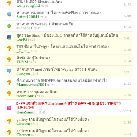
ย้ายโฟเดอร์ Electronic Arts
wonyeong112
1/163
02:03
หาคนหารมอดภาษาไทยของWePlay ถาวร 1คนค่ะ
Sirirat120841
4/219
21:46
หาคนหาร WePlay 1 ตำแหน่งครับ
aunbaba1
1/176
00:47
สูตร The Sims 4 มีของ DLC ล่าสุดที่หาได้สำหรับผู้เล่นมือใหม่
ton4G
0/431
14:04
TS3 ซื้อมาในOrigin โหลดแล้วแต่เล่นไม่ได้ ทำยังไงดีคะ
_G_na_
0/139
21:54
ตัวซิมส์อยู่ในกำแพง
THYM
0/128
16:25
หาคนหาร mod ภาษาไทย Weplay ถาวร 1 คนค่ะ
nmxyou
0/281
10:43
ซื้อเกมมาจาก SHOPEE อยากเล่นออนไลน์ต้องทำยังไง
Manussawan2001
1/193
00:29
ตามหา cc ชุดตลคอนิเมะ
tscorpionris
0/146
19:05
▷ ♥♥แจกตัวละคร The Sims 4 สร้างเอง♥♥ ◀ ช/ญ ประกาศข่าว
[10/10/64]
HanaSannnn
56/55253
15:00
gallery เกมมีปัญหามีใครพอแก้ได้บ้างมั้ยคะ
Chereen
0/136
07:12
gallery เกมมีปัญหามีใครพอแก้ได้บ้างมั้ยคะ
Chereen
0/124
07:12