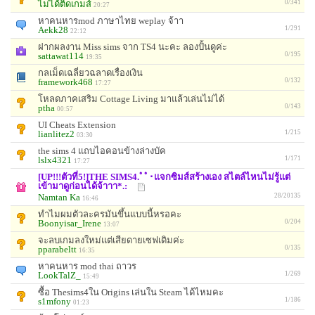
ไม่ได้ติดเกมส์
0/341
20:27
หาคนหารmod ภาษาไทย weplay จ้าา
Aekk28
1/291
22:12
ฝากผลงาน Miss sims จาก TS4 นะคะ ลองปั้นดูค่ะ
sattawat114
0/195
19:35
กลเม็ดเฉลี่ยวฉลาดเรื่องเงิน
framework468
0/132
17:27
โหลดภาคเสริม Cottage Living มาแล้วเล่นไม่ได้
ptha
0/143
00:57
UI Cheats Extension
lianlitez2
1/215
03:30
the sims 4 แถบไอคอนข้างล่างบัค
lslx4321
1/171
17:27
[UP!!!ตัวที่5!]THE SIMS4.ﾟﾟ･แจกซิมส์สร้างเอง สไตล์ไหนไม่รู้แต่
เข้ามาดูก่อนได้จ้าาา*.:
Namtan Ka
28/20135
16:46
ทำไมผมตัวละครมันขึ้นแบบนี้หรอคะ
Boonyisar_Irene
0/204
13:07
จะลบเกมลงใหม่แต่เสียดายเซฟเดิมค่ะ
pparabeltt
0/135
16:35
หาคนหาร mod thai ถาวร
LookTalZ_
1/269
15:49
ซื้อ Thesims4ใน Origins เล่นใน Steam ได้ไหมคะ
s1mfony
1/186
01:23