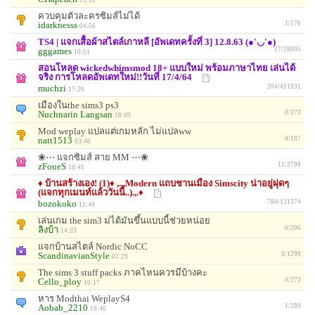
ควบคุมตัวละครซิมส์ไม่ได้
idarknesss
1/176
04:56
TS4 | แจกเสื้อผ้าสไตล์เกาหลี [อัพเดทครั้งที่ 3] 12.8.63 (●'◡'●)
gggames
17/28005
10:51
สอนโหลด wickedwhimsmod 18+ แบบใหม่ พร้อมภาษาไทย เล่นได้
จริง การโหลดอัพเดทใหม่!!วันที่ 17/4/64
muchzi
204/411931
17:26
เมืองในthe sims3 ps3
Nuchnarin Langsan
0/373
18:09
Mod weplay แปลแต่เกมหลัก ไม่แปลww
natt1513
0/187
03:40
❀⋯ แจกซิมส์ สาย MM ⋯❀
zFoueS
11/2799
10:41
♦ บ้านสร้างเอง! (1)♦ ,.,.Modern แถบชานเมือง Simscity น่าอยู่ฝุดๆ
(แจกทุกเมนท์แล้ววันนี้..).,.♦
bozokoko
784/131374
15:49
เล่นเกม the sim3 ม่ได้มันขึ้นแบบนี้ช่วยหน่อย
ลิงบ้า
0/206
14:33
แจกบ้านสไตล์ Nordic NoCC
ScandinavianStyle
0/1299
01:29
The sims 3 stuff packs ภาคไหนควรมีบ้างคะ
Cello_ploy
0/273
10:17
หาร Modthai WeplayS4
Aobab_2210
1/289
19:46