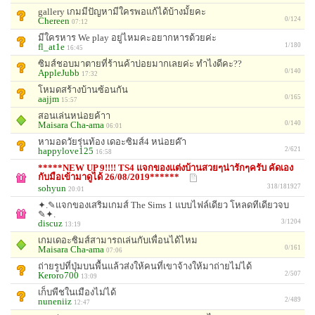
gallery เกมมีปัญหามีใครพอแก้ได้บ้างมั้ยคะ
Chereen
0/124
07:12
มีใครหาร We play อยู่ไหมคะอยากหารด้วยค่ะ
fl_at1e
1/180
16:45
ซิมส์ชอบมาตายที่ร้านค้าบ่อยมากเลยค่ะ ทำไงดีคะ??
AppleJubb
0/140
17:32
โหมดสร้างบ้านซ้อนกัน
aajjm
0/165
15:57
สอนเล่นหน่อยค้าา
Maisara Cha-ama
0/140
06:01
หามอดวัยรุ่นท้อง เดอะซิมส์4 หน่อยค๊า
happylove125
2/621
16:58
*****NEW UP 9!!!! TS4 แจกของแต่งบ้านสวยๆน่ารักๆครับ คัดเอง
กับมือเข้ามาดูได้ 26/08/2019******
sohyun
318/181927
20:01
✦.✎แจกของเสริมเกมส์ The Sims 1 แบบไฟล์เดียว โหลดทีเดียวจบ
✎✦.
discuz
3/1204
13:19
เกมเดอะซิมส์สามารถเล่นกับเพื่อนได้ไหม
Maisara Cha-ama
0/161
07:06
ถ่ายรูปที่ปุ่มบนพื้นแล้วส่งให้คนที่เขาจ้างให้มาถ่ายไม่ได้
Keroro700
2/507
13:09
เก็บพืชในเมืองไม่ได้
nuneniiz
2/489
12:47