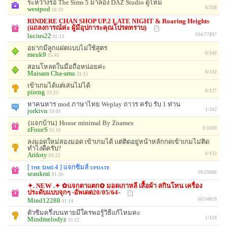
ระหว่างรอ The Sims 5 มาลอง DAZ Studio ดูไหม
westpod
0/208
18:39
RINDERE CHAN SHOP UP.2 LATE NIGHT & Roaring Heights
(แถลงการณ์ค่ะ ผู้มีอุปการะคุณโปรดทราบ)
lucius22
104/77897
05:13
อยากมีลูกแฝดแบบไม่ใช้สูตร
meuk9
0/190
15:45
สอนโหลดในมือถือหน่อยค่ะ
Maisara Cha-ama
0/142
21:15
เข้าเกมได้แต่เล่นไม่ได้
piieng
0/127
23:23
หาคนหาร mod ภาษาไทย Weplay ถาวร ครับ รับ 1 ท่าน
jorkivn
1/342
10:09
{แจกบ้าน} House minimal By Znames
zFoueS
0/1009
15:10
ลงมอดใหม่สองมอด เข้าเกมได้ แต่ติดอยู่หน้าหลักกดเข้าเกมไม่ติด
ทำไงดีครับ?
Arifoty
0/132
00:22
[ ᴛʜᴇ ꜱɪᴍꜱ 4 ] แจกซิมส์ ᴜᴘᴅᴀᴛᴇ
seaukrai
19/25086
01:36
✦. NEW .✦ ✿แจกตาแตก✿ มอดเกาหลี เสื้อผ้า สกินโทน เครื่อง
ประดับแบบจุกๆ -อัพเดต20/05/64-
Mind12288
50/54819
01:14
ตัวซิมครึ่งบนหายมีใครพอรู้วิธีแก้ไหมคะ
Mindmelodyz
1/159
15:12