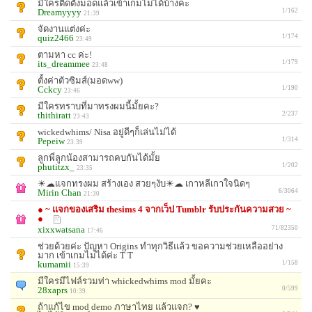
มีใครติดตั้งมอดแล้วเข้าเกมไม่ได้บ้างคะ
Dreamyyyy
1/162
21:39
จัดงานแต่งค่ะ
quiz2466
1/174
23:49
ตามหา cc ค่ะ!
its_dreammee
1/179
23:48
ตั้งค่าตัวซิมส์(มอดww)
Cckcy
1/190
23:46
มีใครทราบที่มาทรงผมนี้มั้ยคะ?
thithiratt
2/237
23:43
wickedwhims/ Nisa อยู่ดีๆก็เล่นไม่ได้
Pepeiw
1/314
23:39
ลูกพี่ลูกน้องสามารถคบกันได้มั้ย
phutitzx_
1/202
23:35
☀☁แจกทรงผม สร้างเอง สวยๆงับ☀☁ เกาหลีเกาใจนิดๆ
Mirin Chan
6/3064
21:30
● ~ แจกของเสริม thesims 4 จากเว็ป Tumblr รับประกันความสวย ~
●
xixxwatsana
71/82350
17:46
ช่วยด้วยค่ะ ปัญหา Origins ทำทุกวิธีแล้ว ขอความช่วยเหลืออย่าง
มาก เข้าเกมไม่ได้ค่ะ T T
kumamii
1/158
15:39
มีใครมีไฟล์รวมท่า whickedwhims mod มั้ยคะ
28xaprs
0/599
10:39
ถ้าแก้ไข mod demo ภาษาไทย แล้วแจก? ♥