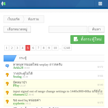
เว็บบอร์ด
ห้องรวม
เลือกหมวดหมู่
ตั้งกระทู้ใหม่
1
2
3
4
5
6
7
8
9
10
...
1248
กระทู้
หาคนหารมอดไทย weplay ถาวรครับ
Aekk28
0/172
10:03
วางประตูไม่ได้
Seafag
3/155
20:39
บัคหมาป่า
PPay
0/143
21:37
input signal out of range change settings to 1440x900-60hz แก้ยังไง
ohamaru12
0/132
20:42
ขอ mod hq หน่อยค่า
zyphertn
0/173
14:11