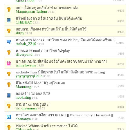
Mind12288
15:27
อยากให้ยมทูตกลับไปทำงานของเขาต่อ
Manutsanan Tatlom
0/139
04:15
สร้างน้องรตา ครั้งแรกครับ ติชมได้นะครับ
CHiBHAY
0/158
23:41
สอบถามเรื่องลง ตัวบ้านแล้วไม่ขึ้นให้เลือกใช้
sktpy
0/140
21:28
หาคนหาร Mods ภาษาไทย ของ WePlay อัพเดตได้ตลอดชีพค่า
Aobab_2210
5/2106
18:03
หาคนหาร mod ภาษาไทย Weplay
silverpond
1/199
18:01
มาเล่นเกมซิมส์เสมือนจริงกันค่ะ!แจกชุดกบน่ารัก หายาก!
jannyloveme
0/332
19:35
wickedwhims มีปัญหาครับ ไม่มีคำสั่งอื่นนอกจาก setting
yqyqyqyyqHello
3/782
03:33
มีใครยังใช้ Mod HQ อยู่ไหมคะ
Marutong
1/303
18:22
ลองสร้าง ไอดอล BTS
nookning
1/259
14:17
ตามหา cc ตามรูปค่ะ!
its_dreammee
0/181
03:22
ภารกิจของนางเงือกสาว INTRO [[Mermaid Story The sims 4]]
chananya
1/238
19:05
Wicked Whims นำเข้า animation ไม่ได้
CHapeach
0/170
15:20