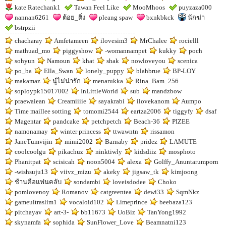
kate Ratechank1
Tawan Feel Like
MooMhoos
puyzaza000
nannan6261
ต้อย_ติ่ง
pleang spaw
bxnkbkck
นักฆ่า
bstrpzii
chacharay
Amfetameen
ilovesim3
MrChalee
rocielll
mathuad_mo
piggyshow
-womannampet
kukky
poch
sohyun
Namoun
khat
shak
nowloveyou
scenica
po_ba
Ella_Swan
lonely_puppy
blahbrue
BP-LOY
makamaz
นู๋ไม่น่ารัก
menarukka
Rina_Bam_256
soploypk15017002
InLittleWorld
sub
mandzbow
praewaiean
Creamiiiie
sayakrabi
ilovekanom
Aumpo
Time maillee sotting
tomomi2544
eartza2006
tiggyfy
dsaf
Magentar
pandcake
petchpetch
Beach-36
PIZEE
namonamay
winter princess
ttwawntn
rissamon
JaneTumvijin
mimi2002
Barnaby
pridez
LAMUTE
coolcoolgu
pikachuz
ninktiwly
kidsdiiz
mosphoto
Phanitpat
scisicah
noon5004
alexa
Golffy_Anuntarumporn
-wishsuju13
viivz_mizu
akeky
jigsaw_tk
kimjoong
ช้านคือแฟนคลับ
sondambi
loveisdodee
Choko
pomlovenoy
Romanov
catgreentea
dewi33
SqmNkz
gameultraslim1
vocaloid102
Limeprince
beebaza123
pitchayav
art-3-
bb11673
UoBiz
TanYong1992
skynamfa
sophida
SunFlower_Love
Beamnatni123