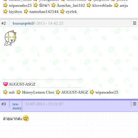
wipawadee25
นักฆ่า
AomAm_Jari102
kloverblade
areja
laysbox
namwhan142544
eyelek
#2
foursanpetch
13-07-2013 - 14:42:25
AUGUST-ASGZ
sub
HoneyLemon Choi
AUGUST-ASGZ
wipawadee25
#3
tea-
13-07-2013 - 15:21:07
nusty
สวยมากค่ะ