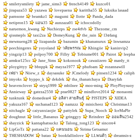
smiletysmilety
jame_sims3
french4149
kuzco01
jirapaza53
yazawa
lovepaena
karittha55
luksika lasaad
parnsone
beamkz1
magumi
llotte
Panda_dada
netipron15
แอน35
aunzaza01
ichocodolly
naruemon_kwang
Nuchiezps
zse4rfvb
Thezome_cm
qissmepls
taxi2za
DomeyKung
the_rain
l3๏fang
mewnueng28
lizapanda
bazumin
khananurux
lnwsamza
peechingeres
yoyoland
วลัยพรรณ
Khingiie
kaninvip2
yingzip13
polpoy700
Fillry
Tobiume001
Pairot
leepha
armksr125cc
Jane_Sims
kokonook
cawaiizero
mardy_tt
ploygittyy
bbnppk
mayza1977
phufoam
rozannawill
เฟย่า
Niiew_z
daysasuke
JCmelody
pinsen1234
caliph
imyoks
hyppo_k
dekdek
tha_thanatchaya
Diaryfah
heavenclover
stryq1999
mbilnee
moo-ming
PloyPloysuoy
Annieway
gateza2550
prae0827
mindlove2014
monaomi
tunktunk
domedear4
อลิสา สายสินธุ์
PJSTEPS
XIDEA
yakuza167
suchanad123
namzzz
minicheez
Christmas13
nitchagle
caiyunxiaojie
pattylek
Supa_Nooch
IceMaPle
doughnut
little_Bananus
gringgyy
Reindeer
ออมสิน2542
shayzick
kantaphatsuckz
Talong_tong123
sincere4
LipGoTz
pattana22
แคนนอน
Sirima Getsamut
THESHADOW
batao
bookfallinlove
LLพนด้ๅ
dreamsis-z