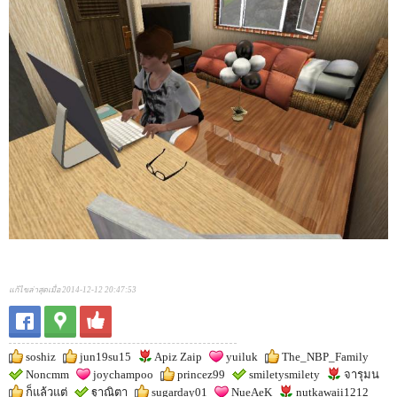
แก้ไขล่าสุดเมื่อ 2014-12-12 20:47:53
soshiz
jun19su15
Apiz Zaip
yuiluk
The_NBP_Family
Noncmm
joychampoo
princez99
smiletysmilety
จารุมน
ก็แล้วแต่
ฐาณิตา
sugarday01
NueAeK
nutkawaii1212