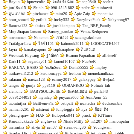
Boyun
bpneverdie
จะลัง จัง น้อย
nap0840
soshiz
jun19su15
Shin b
090-4545-882
nefer
rainbowii
ตูน เด๋อออ
pitchanee
mint20
Apiz Zaip
mooauiza
hour_somed
yuiluk
lucky555
NoeylovePuck
Nokyoong97
flameza123
aksiox
joeakkarapon
The_NBP_Family
Mop Jirapan Janson
Saruey_pandan
Venuz Redqueen
nocommen
Noncmm
เราเองง
satangsakulman
Trafalgar Law
ไอซ์1101
kaimook2911
LOOKGATE4567
Jayra
kanalayaporn
supharaphee
ก็แล้วแต่
Weerasak Hoysang
ฐาณิตา
Beamm Faprathan
allriseelf
Dark11
sugarday01
kmoui10107
NueAeK
HARUNA_BABO
YuJinSoul
Derin55555
imploy
nutkawaii1212
keroromayya
leehom
momokamikaza
saknam
naetza123
earnny2017
galaxypcy
fiwjaa1
tangss
gunja
pp3110
OOBANKOO
Noinah_fah
ziemohc
l3ABYSOULRoliE
ตะตอนยอน
puifai43
c0891244051
mymlap
puyzaza000
AomAom_55
momintjaa
BaiiFern-Plz
bstrpzii
nontacha
duckzombie
nannan6261
mistreat
fonpioggia
nyz
ต้อย_ติ่ง
pleang spaw
l4AN
Holopoko941
pruck
KJTimes
Kanomlukkade
englnwza
Nissie Miffy
nr1207
marronpalm
matsarinz
air-ja
aeh07
staemvong36
Youngwarn
Sasuke_Oishi
youngzaza9
littletwinnz
jutiphorn
jibbbb