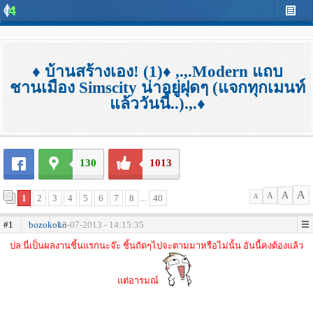
♦ บ้านสร้างเอง! (1)♦ ,.,.Modern แถบ
ชานเมือง Simscity น่าอยู่ฝุดๆ (แจกทุกเมนท์
แล้ววันนี้..).,.♦
130
1013
A
A
A
1
2
3
4
5
6
7
8
...
40
A
#1
bozokoko
13-07-2013 - 14:15:35
ปล.นี่เป็นผลงานชิ้นแรกนะจ๊ะ ชิ้นถัดๆไปจะตามมาหรือไม่นั้น อันนี้คงต้องแล้ว
แต่อารมณ์