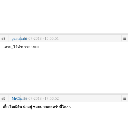
#8
pantakarn
13-07-2013 - 15:55:51
~สวย_ไร้คำบรรยาย><
#9
MrChalee
13-07-2013 - 17:56:52
เล็ก โมเดิร์น น่าอยู่ ชอบมากเลยครับพี่โอ^^