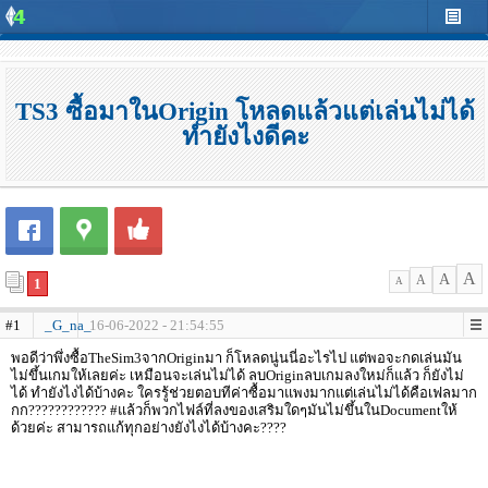
TS3 ซื้อมาในOrigin โหลดแล้วแต่เล่นไม่ได้
ทำยังไงดีคะ
A
A
A
1
A
#1
_G_na_
16-06-2022 - 21:54:55
พอดีว่าพึ่งซื้อTheSim3จากOriginมา ก็โหลดนู่นนี่อะไรไป แต่พอจะกดเล่นมัน
ไม่ขึ้นเกมให้เลยค่ะ เหมือนจะเล่นไม่ได้ ลบOriginลบเกมลงใหม่ก็แล้ว ก็ยังไม่
ได้ ทำยังไงได้บ้างคะ ใครรู้ช่วยตอบทีค่าซื้อมาแพงมากแต่เล่นไม่ได้คือเฟลมาก
กก???????????? #แล้วก็พวกไฟล์ที่ลงของเสริมใดๆมันไม่ขึ้นในDocumentให้
ด้วยค่ะ สามารถแก้ทุกอย่างยังไงได้บ้างคะ????