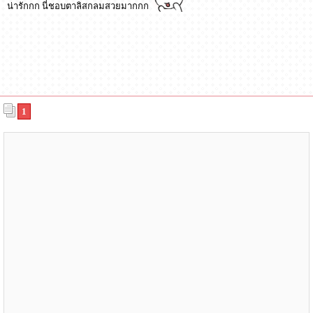
น่ารักกก นี่ชอบตาลิสกลมสวยมากกก
1