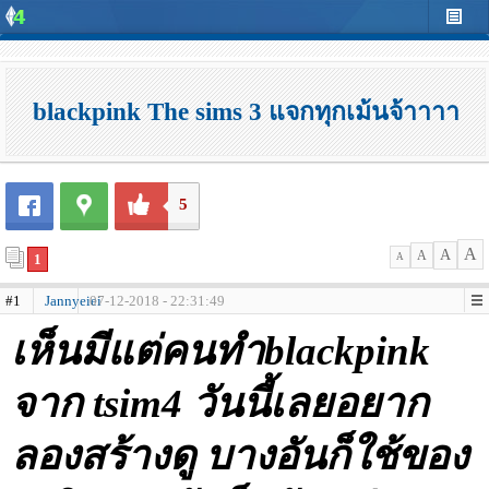
blackpink The sims 3 แจกทุกเม้นจ้าาาา
5
A
A
A
1
A
#1
Jannyeiei
07-12-2018 - 22:31:49
เห็นมีแต่คนทำblackpink
จาก tsim4 วันนี้เลยอยาก
ลองสร้างดู บางอันก็ใช้ของ