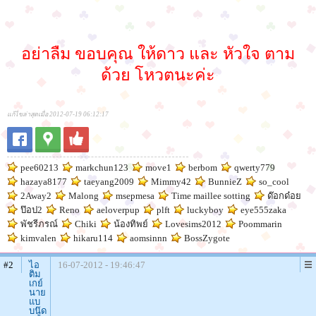
อย่าลืม ขอบคุณ ให้ดาว และ หัวใจ ตาม
ด้วย โหวตนะค่ะ
แก้ไขล่าสุดเมื่อ 2012-07-19 06:12:17
pee60213
markchun123
move1
berbom
qwerty779
hazaya8177
taeyang2009
Mimmy42
BunnieZ
so_cool
2Away2
Malong
msepmesa
Time maillee sotting
ด๊อกด๋อย
ป๊อป2
Reno
aeloverpup
plft
luckyboy
eye555zaka
พัชรีภรณ์
Chiki
น้องทิพย์
Lovesims2012
Poommarin
kimvalen
hikaru114
aomsinnn
BossZygote
#2
ไอ
16-07-2012 - 19:46:47
ติม
เกย์
นาย
แบ
บนู๊ด