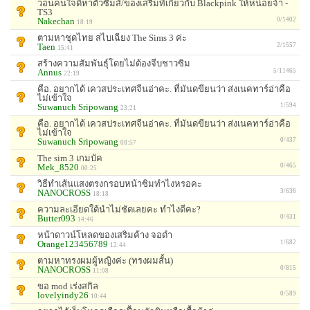
วอนคนใจดีหาตัวซิมส์/ของเสริมที่เกี่ยวกับ Blackpink ให้หน่อยจ้า -
TS3
Nakechan
0/1402
18:19
ตามหาชุดไทย สไบเฉียง The Sims 3 ค่ะ
Taen
2/1557
15:41
สร้างความสัมพันธุ์โดยไม่ต้องจีบชาวซิม
Annus
5/11465
22:19
คือ. อยากได้ เควสประเทศจีนอ่าคะ. ที่มันดขียนว่า ส่งเนคทาร์อ่าคือ
ไม่เข้าใจ
Suwanuch Sripowang
1/594
23:21
คือ. อยากได้ เควสประเทศจีนอ่าคะ. ที่มันดขียนว่า ส่งเนคทาร์อ่าคือ
ไม่เข้าใจ
Suwanuch Sripowang
0/437
08:57
The sim 3 เกมบัค
Mek_8520
0/465
00:25
วิธีทำเส้นแสงตรงกรอบหน้าซิมทำไงหรอคะ
NANOCROSS
3/636
18:18
ความละเอียดใต้นำไม่ชัดเลยคะ ทำไงดีคะ?
Butter093
0/431
14:46
หน้าดาวน์โหลดของเสริมค้าง จอดำ
Orange123456789
1/682
12:44
ตามหาทรงผมผู้หญิงค่ะ (ทรงผมสั้น)
NANOCROSS
0/815
11:08
ขอ mod เร่งสกิล
lovelyindy26
0/589
10:44