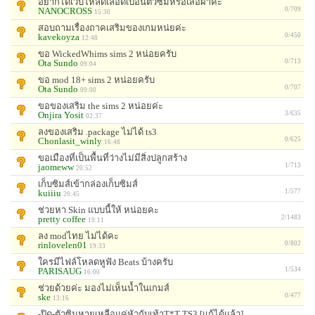
อยากได้เว็บโหลดเลือดเปื้อนตัวซิมหรือเสื้อผ้าค่ะ
NANOCROSS
0/709
15:30
สอบถามเรื่องถาคเสริมของเกมหน่ยค่ะ
kavekoyza
0/450
12:48
ขอ WickedWhims sims 2 หน่อยครับ
Ota Sundo
0/713
09:04
ขอ mod 18+ sims 2 หน่อยครับ
Ota Sundo
0/707
09:00
ขอของเสริม the sims 2 หน่อยค่ะ
Onjira Yosit
3/635
02:37
ลงของเสริม .package ไม่ได้ ts3
Chonlasit_winly
0/625
16:48
ขอเมืองที่เป็นพื้นที่ว่างไม่มีสิ่งปลูกสร้าง
jaomeww
1/713
20:52
เก็บซิมส์เข้ากล่องเก็บซิมส์
kuiiiu
1/577
20:45
ช่วยหา Skin แบบนี้ให้ หน่อยคะ
pretty coffee
2/1483
19:11
ลง modไทย ไม่ได้คะ
rinlovelen01
0/802
19:33
ใครมีไฟล์โหลดหูฟัง Beats บ้างครับ
PARISAUG
1/534
16:00
ช่วยด้วยค่ะ มองไม่เห็นน้ำในเกมส์
ske
0/477
13:16
-ปิด-ตัวซิมหายเหลือแค่หัวกับเท้าT*T TS3 [แก้ได้แล้ว]