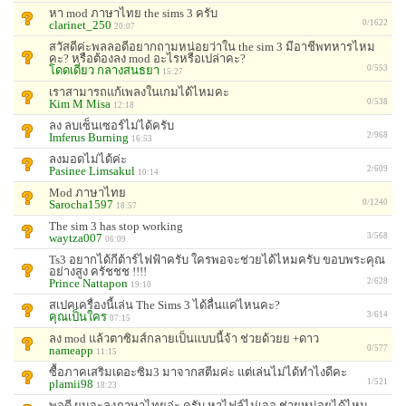
หา mod ภาษาไทย the sims 3 ครับ
clarinet_250
0/1622
20:07
สวัสดีค่ะพลลอดีอยากถามหน่อยว่าใน the sim 3 มีอาชีพทหารไหม
คะ? หรือต้องลง mod อะไรหรือเปล่าคะ?
โดดเดี่ยว กลางสนธยา
0/553
15:27
เราสามารถแก้เพลงในเกมได้ไหมคะ
Kim M Misa
0/538
12:18
ลง ลบเซ็นเซอร์ไม่ได้ครับ
Imferus Burning
2/968
16:53
ลงมอดไม่ได้ค่ะ
Pasinee Limsakul
2/609
10:14
Mod ภาษาไทย
Sarocha1597
0/1240
18:57
The sim 3 has stop working
waytza007
3/568
06:09
Ts3 อยากได้กีต้าร์ไฟฟ้าครับ ใครพอจะช่วยได้ไหมครับ ขอบพระคุณ
อย่างสูง ครัชชช !!!!
Prince Nattapon
2/628
19:10
สเปคเครื่องนี้เล่น The Sims 3 ได้ลื่นแค่ไหนคะ?
คุณเป็นใคร
3/614
07:15
ลง mod แล้วตาซิมส์กลายเป็นแบบนี้จ้า ช่วยด้วยย +ดาว
nameapp
0/577
11:15
ซื้อภาคเสริมเดอะซิม3 มาจากสตีมค่ะ แต่เล่นไม่ได้ทำไงดีคะ
plamii98
1/521
18:23
พอดี ผมจะลงภาษาไทยอ่ะ ครับ หาไฟล์ไม่เจอ ช่วยหน่อยได้ไหม