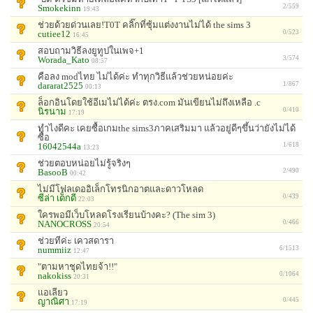
Smokekinn
2/559
19:43
ช่วยด้วยด่วนเลย!T0T คลิ๊กที่ซุ้มแต่งงานไม่ได้ the sims 3
cutiee12
0/523
16:45
สอบถามวิธีลงยูทูปในเพจ+1
Worada_Kato
3/574
08:57
คือลง modไทย ไม่ได้ค่ะ ทำทุกวิธีแล้วช่วยหน่อยค่ะ
dararat2525
1/867
00:13
ล็อกอินโดยใช้อีเมไม่ได้ค่ะ ตรง.com มันเขียนไม่ถึงเหลือ .c
นิรนาม
0/410
17:19
ทำไงดีคะ เคยซื้อเกมthe sims3ภาคเสริมมา แล้วอยู่ดีๆขึ้นว่ายังไม่ได้
ซื้อ
16042544a
1/618
13:23
ช่วยตอบหน่อยไม่รู้จริงๆ
BasooB
2/490
00:42
ไม่มีโฟลเดออิเล็กโทรนิกอาตและดาวโหลด
ซีล่า เด็กดี
0/439
22:03
ใครพอมีเว็บโหลดโรงเรียนบ้างคะ? (The sim 3)
NANOCROSS
0/466
20:54
ช่วยทีค่ะ เควสดารา
nummiiz
6/1513
12:47
"ตามหาชุดไทยจ้า!!"
nakokiss
0/1064
20:31
แอเลียว
ญาณิศา
0/445
17:19