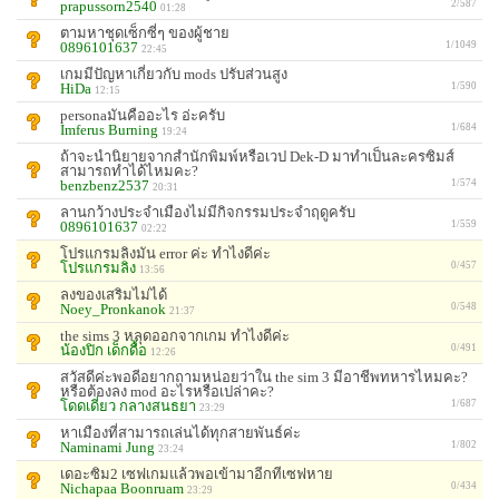
prapussorn2540
2/587
01:28
ตามหาชุดเซ็กซี่ๆ ของผู้ชาย
0896101637
1/1049
22:45
เกมมีปัญหาเกี่ยวกับ mods ปรับส่วนสูง
HiDa
1/590
12:15
personaมันคืออะไร อ่ะครับ
Imferus Burning
1/684
19:24
ถ้าจะนำนิยายจากสำนักพิมพ์หรือเวป Dek-D มาทำเป็นละครซิมส์
สามารถทำได้ไหมคะ?
benzbenz2537
1/574
20:31
ลานกว้างประจำเมืองไม่มีกิจกรรมประจำฤดูครับ
0896101637
1/559
02:22
โปรแกรมลิงมัน error ค่ะ ทำไงดีค่ะ
โปรแกรมลิง
0/457
13:56
ลงของเสริมไม่ได้
Noey_Pronkanok
0/548
21:37
the sims 3 หลุดออกจากเกม ทำไงดีค่ะ
น้องปิก เด็กดื้อ
0/491
12:26
สวัสดีค่ะพอดีอยากถามหน่อยว่าใน the sim 3 มีอาชีพทหารไหมคะ?
หรือต้องลง mod อะไรหรือเปล่าคะ?
โดดเดี่ยว กลางสนธยา
1/687
23:29
หาเมืองที่สามารถเล่นได้ทุกสายพันธ์ค่ะ
Naminami Jung
1/802
23:24
เดอะซิม2 เซฟเกมแล้วพอเข้ามาอีกทีเซฟหาย
Nichapaa Boonruam
0/434
23:29