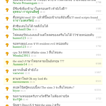
Newin Petsanngam
1/768
00:36
มีซิมซ์เพิ่มเข้ามาในครอบครัว ทำยังไงดี??
ยุทธนา กาญจนดิษฐ์
2/622
18:13
คือหนูลง mod 18+ แล้วทีนี้พอเข้าเกมส์มันขึ้นว่า mod scripts found
จาจา มงคลรัตน์
1/857
18:12
ตัวซิมเล่นไม่ได้ กดสั่งไม่ได้
Dutchmill Dm
1/585
18:11
โฟลเดอร์Modsลงแล้วแต่โหลดของเสริมไม่ได้ TTช่วยหน่อยคับ
hunter123
1/569
16:50
ขอทรงผมLeon จาก resident evil หน่อยคับ
hunter123
1/762
09:47
cpu X4 880K เล่นthe sims 3 ลื่นไหมคะ
Wirada23911
1/611
22:53
the sim3 ภาษาไทยกลายเป็นอังกฤษ ???
Aummie14
0/560
13:41
อยากเห็นผี ทำยังไง
vaewvee
1/1057
12:31
ตามหาโพส Oh my lord ค่ะ
meeniemeen
0/511
20:25
สเปคโน๊ตบุ๊คแบบนี้ลง The sims 3 จะลื่นไหมคะ?
biyor
6/2211
16:21
ขอถามหน่อยครับรางวัลชีวิต ไม่ต้องจ่ายบิล
มะกรูด
2/722
03:40
ปัญหา DirectX 9 ของ the sims 2 ครับ