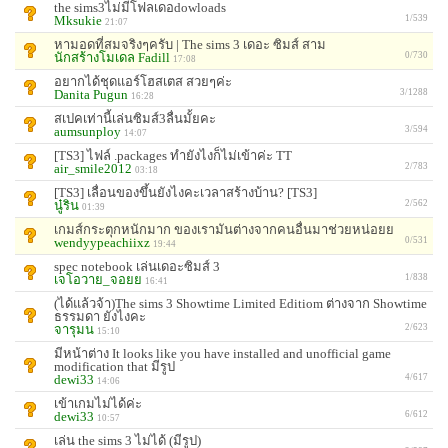
the sims3ไม่มีโฟลเดอdowloads
Mksukie
1/539
21:07
หามอดที่สมจริงๆครับ | The sims 3 เดอะ ซิมส์ สาม
นักสร้างโมเดล Fadill
0/730
17:08
อยากได้ชุดแอร์โฮสเตส สวยๆค่ะ
Danita Pugun
3/1288
16:28
สเปคเท่านี้เล่นซิมส์3ลื่นมั้ยคะ
aumsunploy
3/594
14:07
[TS3] ไฟล์ .packages ทำยังไงก็ไม่เข้าค่ะ TT
air_smile2012
2/783
03:18
[TS3] เลื่อนของขึ้นยังไงคะเวลาสร้างบ้าน? [TS3]
นู๋ริน
2/562
01:39
เกมส์กระตุกหนักมาก ของเรามันต่างจากคนอื่นมาช่วยหน่อยย
wendyypeachiixz
0/531
19:44
spec notebook เล่นเดอะซิมส์ 3
เจโอวาย_จอยย
1/838
16:41
(ได้แล้วจ้า)The sims 3 Showtime Limited Editiom ต่างจาก Showtime
ธรรมดา ยังไงคะ
จารุมน
2/623
15:10
มีหน้าต่าง It looks like you have installed and unofficial game
modification that มีรูป
dewi33
4/617
14:06
เข้าเกมไม่ได้ค่ะ
dewi33
6/612
10:57
เล่น the sims 3 ไม่ได้ (มีรูป)