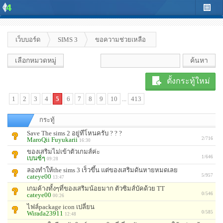
เว็บบอร์ด
SIMS 3
ขอความช่วยเหลือ
เลือกหมวดหมู่
ตั้งกระทู้ใหม่
1
2
3
4
5
6
7
8
9
10
...
413
กระทู้
Save The sims 2 อยู่ทีไ่หนครับ ? ? ?
MaroQii Fuyukarii
2/716
16:30
ของเสริมไม่เข้าตัวเกมส์ค่ะ
เบนซ์ๆ
1/646
09:28
ลองทำให้the sims 3 เร็วขึ้น แต่ของเสริมดันหายหมดเลย
cateye00
5/957
13:47
เกมค้างทั้งๆที่ของเสริมน้อยมาก ตัวซิมส์บัคด้วย TT
cateye00
0/546
00:26
ไฟล์package icon เปลี่ยน
Wirada23911
0/585
12:48