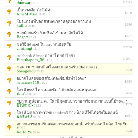
thunwar
6/4464
19:36
เป็นนางเงือกไม่ได้ค่ะ
Kim M Misa
4/750
18:00
โปรแกรมที่บอกสาเหตุเวลาหลุดออกจากเกม
kuiiiu
2/596
00:16
ช่วยด้วยครับ ย้ายซิมส์เข้ามหาลัยไม่ได้
Bogart
1/537
07:29
ขอวิธีลง mod ใน mac หน่อยครับ
chiiiiingt
3/5738
11:14
macbook ลงmodภาษาไทยยังไงค่า
Paratthagorn_56
3/2041
11:14
ขอความช่วยเหลือเรื่องแฮคแสงครับ (the sims2)
Shangohod
0/560
03:12
อยากโหลดของเสริมเดอะซิมส์3ทำไงคะ?
namnaw3110
1/598
14:25
ใครมี mod ไทย เดอะซิม 3 บ้างค่ะ สอนหนูหน่อย
ปอเด้อ
2/895
10:34
รบกวนหน่อยนะคะ ใครมีชุดฮันบกชาย พร้อมหมวกแบบนี้บ้างคะ?
ปีโป้กัมมี่-
1/1209
08:52
ใครมี ม็อคภาษาไทย thesims3 บ้าง ม็อคที่ใช้ได้จริงในตอนนี้
นคริทร์ ลี่
1/931
00:28
อยากเอาของเสริมแต่ละภาคของออกน่ะครับต้องลบไฟล์อะไรครับ
#TS3
Ke To Ya
0/528
00:24