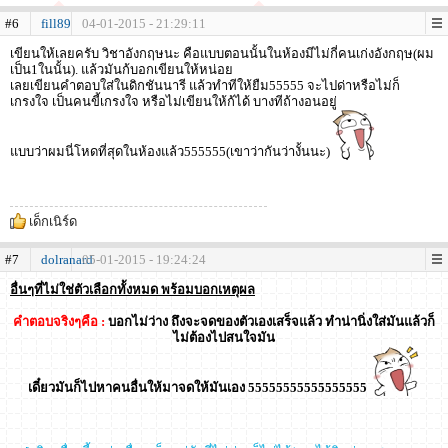
#6
fill89
04-01-2015 - 21:29:11
เขียนให้เลยครับ วิชาอังกฤษนะ คือแบบตอนนั้นในห้องมีไม่กี่คนเก่งอังกฤษ(ผม
เป็น1ในนั้น). แล้วมันก้บอกเขียนให้หน่อย
เลยเขียนคำตอบใส่ในดิกชันนารี แล้วทำทีให้ยืม55555 จะไปด่าหรือไม่ก็
เกรงใจ เป็นคนขี้เกรงใจ หรือไม่เขียนให้ก้ได้ บางทีถ้างอนอยู่
แบบว่าผมนี่โหดที่สุดในห้องแล้ว555555(เขาว่ากันว่างั้นนะ)
เด็กเนิร์ด
#7
dolranard
05-01-2015 - 19:24:24
อื่นๆที่ไม่ใช่ตัวเลือกทั้งหมด พร้อมบอกเหตุผล
คำตอบจริงๆคือ :
บอกไม่ว่าง ถึงจะจดของตัวเองเสร็จแล้ว ทำน่านิ่งใส่มันแล้วก็
ไม่ต้องไปสนใจมัน
เดี๋ยวมันก็ไปหาคนอื่นให้มาจดให้มันเอง 55555555555555555