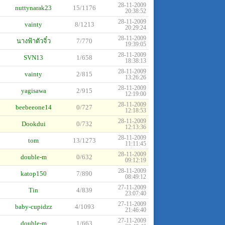
28-11-2009
nuttynarak23
15/1176
20:38:52
28-11-2009
vainty
8/1213
20:29:24
28-11-2009
นางฟ้าตัวจิ๋ว
7/770
19:39:05
28-11-2009
SVN13
1/658
18:38:13
28-11-2009
vainty
2/815
13:26:26
28-11-2009
yagisawa
2/915
12:19:00
28-11-2009
beebeeone14
0/727
12:18:53
28-11-2009
Dookdui
0/732
12:13:36
28-11-2009
tom
13/1273
11:11:45
28-11-2009
double-m
0/632
09:12:19
28-11-2009
katop150
7/890
08:49:12
27-11-2009
Tin
4/839
23:07:40
27-11-2009
baby-cupidzz
4/1093
21:46:40
27-11-2009
double-m
1/663