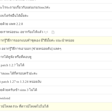
อะไรจะถามเกี่ยวกับแผ่นเกมSims3ค่ะ
มลงไดร์ฟอื่นได้มั้ยคะ
วยด้วย แพท 2.2.8
วยเราหน่อยนะ อยากร้องไห้แล๋ว >,<
ากรู้วิธีการออกแบบทำชุดเอง มีวิธีมั้ยค่ะ แนะนำหน่อย
 อยากรู้วิธีการเอาออก [ช่วยหน่อยคับ] แลคๆ
ากได้หูฟัง หรือที่คอบหู
 patch 1.2.7 ไม่ได้
้างsims ได้กี่ครอบครัวอ่ะคะ
 patch 1.27 to 1.3.24 หน่อยงับ
วยด้วยครับเข้า sims 3 ไม่ได้
wnlond
วน์โหลด File ที่ดาวน์โหลดไปไม่ได้