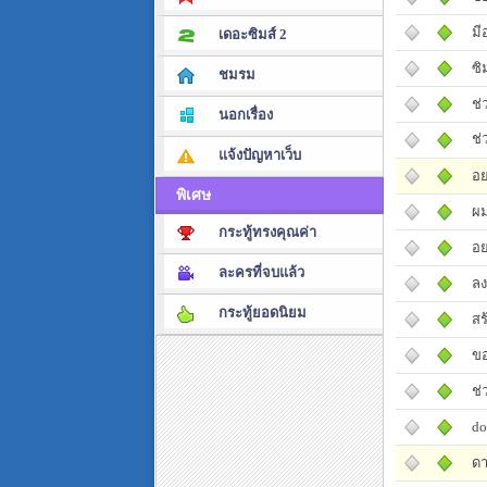
มี
เดอะซิมส์ 2
ซิ
ชมรม
ช่
นอกเรื่อง
ช่
แจ้งปัญหาเว็บ
อย
พิเศษ
ผม
กระทู้ทรงคุณค่า
อย
ละครที่จบแล้ว
ลง
กระทู้ยอดนิยม
สร
ขอ
ช่
do
ดา