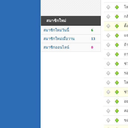
โห
กล
สมาชิกใหม่
ตั
สมาชิกใหม่วันนี้
6
แจ
สมาชิกใหม่เมื่อวาน
13
ถ้
สมาชิกออนไลน์
0
ถา
ช่
รอ
โห
ช่
อย
สอ
ขอ