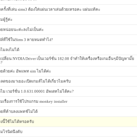
กครั้งที่เล่น sims3 ต้องใส่แผ่นเวลาเล่นด้วยเหรอคะ แผ่นแท้คะ
ผู้รู้ค่ะ
วยหน่อยนะค่ะลงไม่เป็นค่ะ
ล์ที่ใช้ในSims 3 หายหมดทำไง?
ไมลงไม่ได้
าเปลี่ยน NVDIA Driver เป็นเวอร์ชั่น 182.08 จำทำให้เครื่องหรือเกมอื่นๆมีปัญหามั๊ย
ะ?
วยด้วยค่ะ อัพแพท sim ไม่ได้ค่ะ
ลดของมาเยอะเปิดเกมส์ไม่ได้เกี่ยวไมครับ
ไม เวอร์ชั่น 1.0.631.00001 อัพเดทไม่ได้คะ?
มเรื่องการใช้โปรแกรม monkey installer
วยทีค้าบลงแพทช์ไม่ได้
งนี้ใช้ไม่ได้หรอครับ
มไรนิดนึงคับ