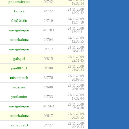
princessiceice
0/742
18:38:14
24-11-2009
FernzZ
4/722
18:22:52
24-11-2009
ยัยตัวแสบ
2/710
18:14:10
24-11-2009
navigatorjen
4/1783
15:20:51
24-11-2009
mheekalonz
2/704
12:30:55
24-11-2009
navigatorjen
3/712
04:48:52
23-11-2009
galsgirl
0/815
22:11:45
23-11-2009
pao00713
0/708
21:43:33
23-11-2009
misterpetch
3/776
20:09:51
23-11-2009
rexrizer
1/688
20:00:09
23-11-2009
yunlamim
1/733
17:32:04
23-11-2009
navigatorjen
4/1563
05:34:38
23-11-2009
mheekalonz
0/617
00:37:55
22-11-2009
kullapus13
2/727
20:36:53