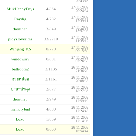
20:43:46
27-11-2009
MilkHappyDays
4/864
20:24:34
27-11-2009
Raydig
4/732
17:39:11
27-11-2009
thonthep
3/849
15:57:03
27-11-2009
ployzlovesims
33/2719
11:35:12
27-11-2009
Wanjang_KS
0/770
09:15:50
27-11-2009
windowssv
6/881
07:26:38
26-11-2009
ballroom2
3/1135
21:36:20
26-11-2009
ช่วยหน่อย
2/1161
20:08:33
26-11-2009
บานาน่าคุง
2/877
18:27:36
26-11-2009
thonthep
2/949
17:59:19
26-11-2009
memorybad
4/830
17:24:43
26-11-2009
koko
1/859
17:14:06
26-11-2009
koko
0/663
16:54:44