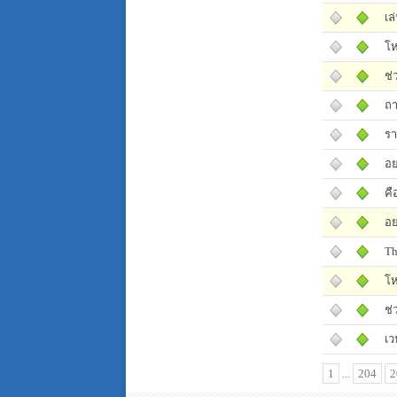
เล
โห
ช่
ถา
รา
อย
คื
อย
Th
โห
ช่
เว
1
...
204
2