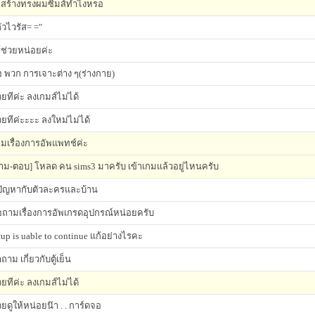
สร้างทรงผมซิมส์ทำไงหรอ
ัวไวรัส= ="
้รู้ช่วยหน่อยค่ะ
 พวก การเจาะต่าง ๆ(ร่างกาย)
วยทีค่ะ ลงเกมส์ไม่ได้
วยทีค่ะะะะ ลงใหม่ไม่ได้
มเรื่องการอัพแพทช์ค่ะ
าม-ตอบ] โหลด คน sims3 มาครับ เข้าเกมแล้วอยู่ไหนครับ
ปัญหากับตัวละครและบ้าน
ถามเรื่องการอัพเกรดอุปกรณ์หน่อยครับ
tup is uable to continue แก้อย่างไรคะ
ถาม เกี่ยวกับตู้เย็น
วยทีค่ะ ลงเกมส์ไม่ได้
วยดูให้หน่อยน๊า . . การ์ดจอ