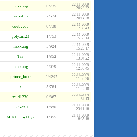
22-11-2009
maxkung
0/735
20:28:32
22-11-2009
texonline
2/674
20:14:28
22-11-2009
coobycoo
0/738
17:33:43
22-11-2009
polyza123
1/753
15:55:14
22-11-2009
maxkung
5/924
15:20:17
22-11-2009
Taa
1/852
13:04:22
22-11-2009
maxkung
4/679
12:38:45
22-11-2009
prince_honr
0/4207
11:55:26
22-11-2009
a
5/784
11:49:18
22-11-2009
mild1230
0/867
11:34:15
21-11-2009
1234call
1/650
23:11:48
21-11-2009
MilkHappyDays
1/855
18:35:18