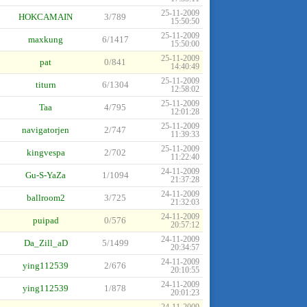
25-11-2009
HOKCAMAIN
3/789
15:50:50
25-11-2009
maxkung
6/1417
15:50:00
25-11-2009
pat
0/841
14:40:49
25-11-2009
titurn
6/1304
12:58:02
25-11-2009
Taa
4/795
12:01:28
25-11-2009
navigatorjen
2/747
11:39:33
25-11-2009
kingvespa
2/702
11:22:40
24-11-2009
Gu-S-YaZa
1/1094
21:37:28
24-11-2009
ballroom2
3/725
21:32:03
24-11-2009
puipad
0/576
20:57:12
24-11-2009
Da_Zill_aD
5/1499
20:34:57
24-11-2009
ying112539
2/676
20:10:55
24-11-2009
ying112539
1/878
20:01:23
24-11-2009