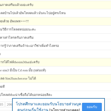
่นภาคเสริมแล้วงงอะครับ
ลดบ้านไปแล้วอัพโหลดแล้ว มันจะไปอยู๋ตรงไหน
วยเด้วย อัพแพท+++!!!
มวิธีการโหลดหน่อยนะคะ
คาเท่าไหรครับภาคเสริม
ากรู้ว่าภาคเสริมถ้าจะเอาวีซ่าเพิ่มทำไงหรอ
อ
ากได้ไฟล์thesim3thaiอ่ะครับ
e sim3 มีเป็น Cd rom มั้ย (แผ่นแท้)
ลด Sim3luncher.exe ไม่ได้
วยที
ปโหลดMsnน่าเชื่อถือได้บอกหน่อยสิคะ
โปรดศึกษาและยอมรับนโยบายส่วนบุค
โปรดศึกษาและยอมรับนโยบายส่วนบุค
05
206
207
208
209
210
211
212
...
217
ยอมรับ
ยอมรับ
คนก่อนเริ่มใช้งาน
คนก่อนเริ่มใช้งาน
[นโยบายส่วนบุคคล]
[นโยบายส่วนบุคคล]