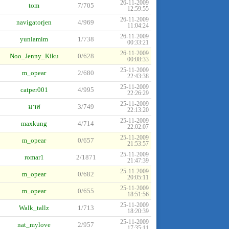
26-11-2009
tom
7/705
12:59:55
26-11-2009
navigatorjen
4/969
11:04:24
26-11-2009
yunlamim
1/738
00:33:21
26-11-2009
Noo_Jenny_Kiku
0/628
00:08:33
25-11-2009
m_opear
2/680
22:43:38
25-11-2009
catper001
4/995
22:26:29
25-11-2009
มาส
3/749
22:13:20
25-11-2009
maxkung
4/714
22:02:07
25-11-2009
m_opear
0/657
21:53:57
25-11-2009
romar1
2/1871
21:47:39
25-11-2009
m_opear
0/682
20:05:11
25-11-2009
m_opear
0/655
18:51:56
25-11-2009
Walk_tallz
1/713
18:20:39
25-11-2009
nat_mylove
2/957
17:35:11