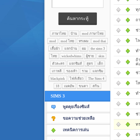
ทุ
ถาม
ช่
ภาษาไทย
บ้าน
mod ภาษาไทย
ไฟ
mod
mod ไทย
ทรงผม
mod thai
เสื้อผ้า
แจกบ้าน
ผม
the sims 3
ทำ
ไทย
wickedwhims
ผู้ชาย
skin
ถ้
ค่
ตัวละคร
แจกซิมส์
สูตร
เด็ก
เกาหลี
รองเท้า
รวม
แจกซิม
ช่
blackpink
ไฟล์เดียว
The Sims 4
โห
18
เมคอัพ
ขนตา
สกิน
ทำ
SIMS 3
ถา
พูดคุยเรื่องซิมส์
ช่
ขอความช่วยเหลือ
ทร
เทคนิคการเล่น
ถา