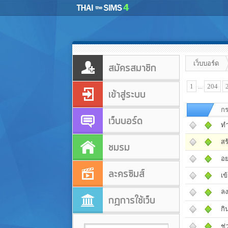
เว็บบอร์ด
สมัครสมาชิก
1
...
204
เข้าสู่ระบบ
กร
เว็บบอร์ด
ทำ
สร
ชมรม
อย
ละครซิมส์
เข
ลง
กฎการใช้เว็บ
กิ
ช่