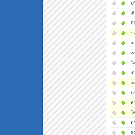
ปล
เต
มี
ข
จะ
เร
ใค
เก
จะ
ปล
หา
โห
ทำ
สว