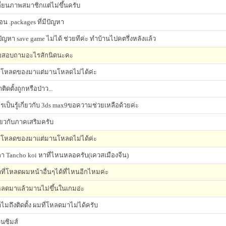
ี่ยนภาพสมาชิกเเต่ไม่ขึ้นครับ
ือน .packages ที่มีปัญหา
ปัญหา save game ไม่ได้ ช่วยทีค่ะ ทำบ้านไปคตรึ่งหลังแล้ว
อสอบถามอะไรสักนิดนะคะ
โหลดของมาแต่มานโหลดไม่ได้ค่ะ
าติดตั้งถูกหรือป่าว...
รเป็นรู้เกี่ยวกับ 3ds max9ขอความช่วยเหลือด้วยค่ะ
ี่ยวกับภาคเสริมครับ
โหลดของมาแต่มานโหลดไม่ได้ค่ะ
า Tancho koi หาที่ไหนหลอครับ(เควสเมืองจีน)
ที่โหลดผมหน้าอื่นๆได้ที่ไหนอีกไหมค่ะ
ลดมาแล้วมานไม่ขึ้นในเกมอ่ะ
ไมถึงติดตั้ง ผมที่โหลดมาไม่ได้ครับ
นซิมส์