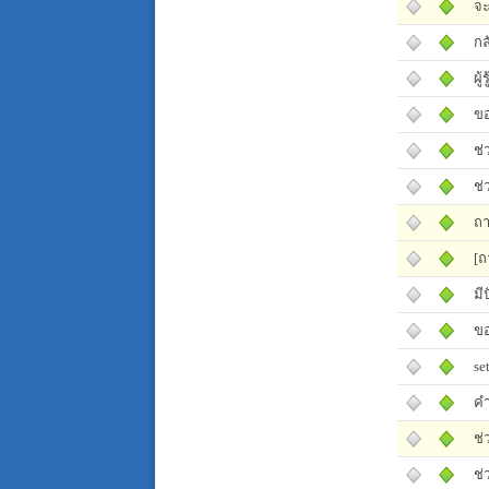
จะ
กล
ผู
ขอ
ช่
ช่
ถา
[ถ
มี
ขอ
se
คำ
ช่
ช่