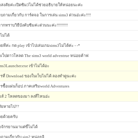
อสงสัยค่ะเปิดซิม3ไม่ได้ช่วยอธิบายให้หน่อยนะค่ะ
บถามเกี่ยวกับ การ์ดจอ ในการเล่น sims3 ด่วนอ่ะค่ะ!!!!
ากทราบวิธีบังคับซิมค่ะด่วนนะค่ะ!!!!!!!!!
ไม่ได้
วยทีค่ะ กด play เข้าไปเล่นเกมsims3ไม่ได้ค่ะ - -*
เว็ปดาวโหลด The sims3 world adventrue หน่อยค้าฟ
ms3Launcher.exe เข้าไม่ได้อะ
รที่ Download ของในเว็บไม่ได้ ลองทำดูนะค่ะ
รซื้อเเผ่นก็อป ภาคเสริมworld Adventures
มส์ 2 โหลดของมา ลงที่ไหนอ่ะ
สัยหายไป??
วยด้วยครับ
้อจักรยานมาเเต่ขี่ไม่ได้
ถามเกี่ยวกับ sim2 หน่อยจิ