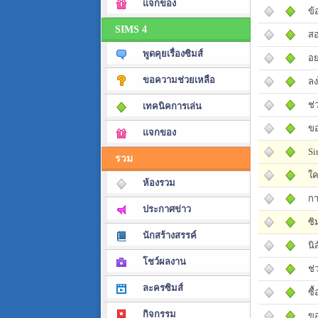
แจกของ
ข้
SIMS 4
สอ
พูดคุยเรื่องซิมส์
อย
ขอความช่วยเหลือ
ลง
ช่
เทคนิคการเล่น
ขอ
แจกของ
Si
รวม
ใค
ห้องรวม
กา
ประกาศข่าว
ซิ
นักสร้างสรรค์
นิ
โชว์ผลงาน
ช่
ละครซิมส์
ซื
กิจกรรม
ขอ