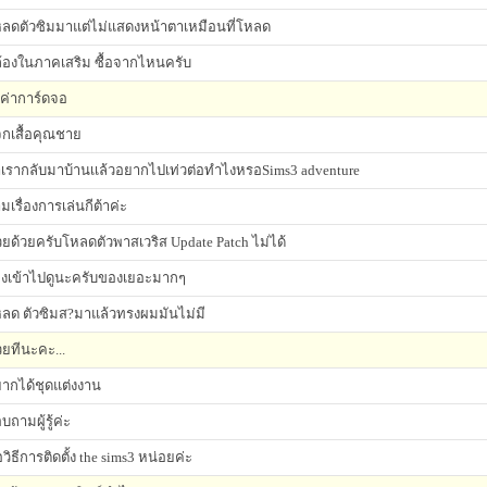
ลดตัวซิมมาแต่ไม่แสดงหน้าตาเหมือนที่โหลด
้องในภาคเสริม ซื้อจากไหนครับ
้งค่าการ์ดจอ
กเสื้อคุณชาย
าเรากลับมาบ้านเเล้วอยากไปเท่วต่อทำไงหรอSims3 adventure
มเรื่องการเล่นกีต้าค่ะ
วยด้วยครับโหลดตัวพาสเวริส Update Patch ไม่ได้
งเข้าไปดูนะครับของเยอะมากๆ
ลด ตัวซิมส?มาแล้วทรงผมมันไม่มี
วยทีนะคะ...
ากได้ชุดแต่งงาน
บถามผู้รู้ค่ะ
วิธีการติดตั้ง the sims3 หน่อยค่ะ