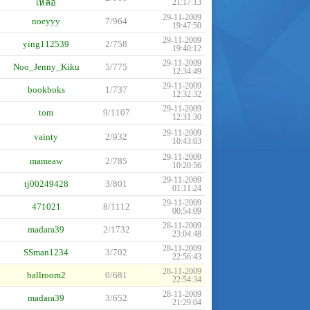
เหลือ
21:17:13
29-11-2009
noeyyy
7/964
19:47:50
29-11-2009
ying112539
2/758
19:40:12
29-11-2009
Noo_Jenny_Kiku
5/775
12:34:49
29-11-2009
bookboks
1/737
12:32:32
29-11-2009
tom
9/1107
12:31:30
29-11-2009
vainty
2/932
10:43:03
29-11-2009
mameaw
2/785
10:20:56
29-11-2009
tj00249428
3/801
01:11:24
29-11-2009
471021
8/1112
00:54:09
28-11-2009
madara39
2/1732
23:04:48
28-11-2009
SSman1234
3/702
22:56:43
28-11-2009
ballroom2
0/681
22:54:34
28-11-2009
madara39
3/652
21:29:04