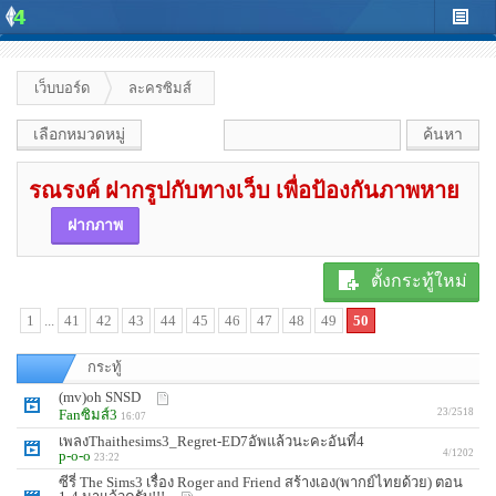
เว็บบอร์ด
ละครซิมส์
เลือกหมวดหมู่
รณรงค์ ฝากรูปกับทางเว็บ เพื่อป้องกันภาพหาย
ฝากภาพ
ตั้งกระทู้ใหม่
1
...
41
42
43
44
45
46
47
48
49
50
กระทู้
(mv)oh SNSD
Fanซิมส์3
23/2518
16:07
เพลงThaithesims3_Regret-ED7อัพแล้วนะคะอันที่4
p-o-o
4/1202
23:22
ซีรี่ The Sims3 เรื่อง Roger and Friend สร้างเอง(พากย์ไทยด้วย) ตอน