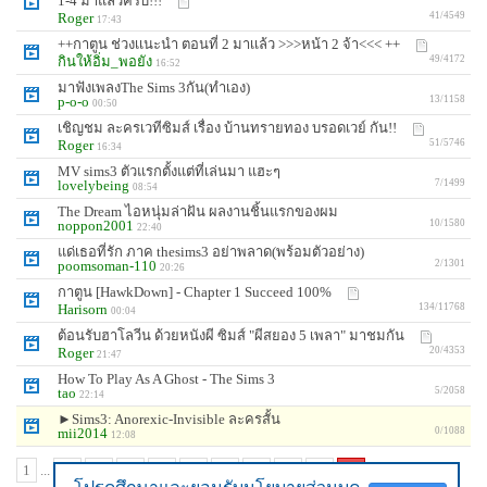
1-4 มาแล้วครับ!!!
Roger
41/4549
17:43
++กาตูน ช่วงเเนะนำ ตอนที่ 2 มาเเล้ว >>>หน้า 2 จ้า<<< ++
กินให้อิ่ม_พอยัง
49/4172
16:52
มาฟังเพลงThe Sims 3กัน(ทำเอง)
p-o-o
13/1158
00:50
เชิญชม ละครเวทีซิมส์ เรื่อง บ้านทรายทอง บรอดเวย์ กัน!!
Roger
51/5746
16:34
MV sims3 ตัวแรกตั้งแต่ที่เล่นมา แฮะๆ
lovelybeing
7/1499
08:54
The Dream ไอหนุ่มล่าฝัน ผลงานชิ้นแรกของผม
noppon2001
10/1580
22:40
แด่เธอที่รัก ภาค thesims3 อย่าพลาด(พร้อมตัวอย่าง)
poomsoman-110
2/1301
20:26
กาตูน [HawkDown] - Chapter 1 Succeed 100%
Harisorn
134/11768
00:04
ต้อนรับฮาโลวีน ด้วยหนังผี ซิมส์ "ผีสยอง 5 เพลา" มาชมกัน
Roger
20/4353
21:47
How To Play As A Ghost - The Sims 3
tao
5/2058
22:14
►Sims3: Anorexic-Invisible ละครสั้น
mii2014
0/1088
12:08
1
...
41
42
43
44
45
46
47
48
49
50