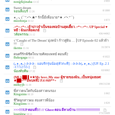
nongfujinaha
2/693
13:32
Sweet dream
จอนลี่แบร์
8/1880
12:26
◕‿-｡ (¯`°.•°•.★* รักนี้มีเพื่อนาย*★ .•°•.°´¯)
moofonja
1/672
03:52
.+*+.+*+. เจ้าบ่าวจำเป็นของพ่อบ้านสุดเฮี้ยว .+*+.+*+. UP Special ♥
หยี ! ฉันเกลียดเกย์
วลัยพรรณ
436/44062
21:12
√ 'Caught of The Dream' มุ่งหน้า ก้าวสู่ฝัน .... ┋UP Episode 02 แล้วจ้า
!!!
ikerns
31/2674
15:16
ดนตรีรักพิชิตใจนายศัลยแพทย์ ตอนที่2
flukegaga
4/1022
08:55
(｡◕‿◕｡) ✰✰✰:: แอบรักรุ่นน้อง[หัวกะทิ] ::✰✰✰(｡◕‿◕｡) [UP. Ep..2.1
-17/12/55-]
น้องทับทิม
63/6062
17:32
{ML} ██ ▌♥★My love..My star ผู้ชายของฉัน...เป็นหนุ่มฮอต!
★██+**อัพบทที่2 P.4 #69**+
milkyjb
190/21238
15:39
พี่สาวคนโตกับน้องสาวคนรอง
Kingsims
1/662
08:19
ชีวิตลูกสาวผม สองสาวพี่น้อง
Kingsims
1/620
08:16
>>>!!!!UP ตอนที่5!! /// Ghost ตอน ผีทวงบ้าน !!!!!!!!!!!!!!!!!!!!!!!
lourslnw
173/21609
18:51