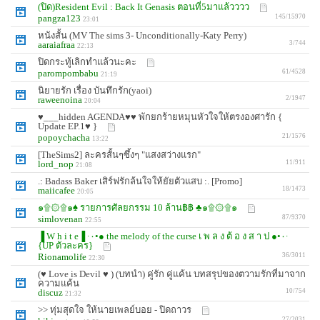
(ปิด)Resident Evil : Back It Genasis ตอนที่5มาแล้วววว
pangza123
145/15970
23:01
หนังสั้น (MV The sims 3- Unconditionally-Katy Perry)
aaraiafraa
3/744
22:13
ปิดกระทู้เลิกทำแล้วนะคะ
parompombabu
61/4528
21:19
นิยายรัก เรื่อง บันทึกรัก(yaoi)
raweenoina
2/1947
20:04
♥___hidden AGENDA♥♥ พักยกร้ายหมุนหัวใจให้ตรงองศารัก {
Update EP.1♥ }
popoychacha
21/1576
13:22
[TheSims2] ละครสั้นๆซึ้งๆ "แสงสว่างแรก"
lord_nop
11/911
21:08
.: Badass Baker เสิร์ฟรักล้นใจให้ยัยตัวแสบ :. [Promo]
maiicafee
18/1473
20:05
๑۩۞۩๑♠ รายการศัลยกรรม 10 ล้าน฿฿ ♣๑۩۞۩๑
simlovenan
87/9370
22:55
▐ W h i t e▐ ·٠•● the melody of the curse เ พ ล ง ต้ อ ง ส า ป ●•٠·
{UP ตัวละคร}
Rionamolife
36/3011
22:30
(♥ Love is Devil ♥ ) (บทนำ) คู่รัก คู่แค้น บทสรุปของตวามรักที่มาจาก
ความแค้น
discuz
10/754
21:32
>> ทุ่มสุดใจ ให้นายเพลย์บอย - ปิดถาวร
27/2031