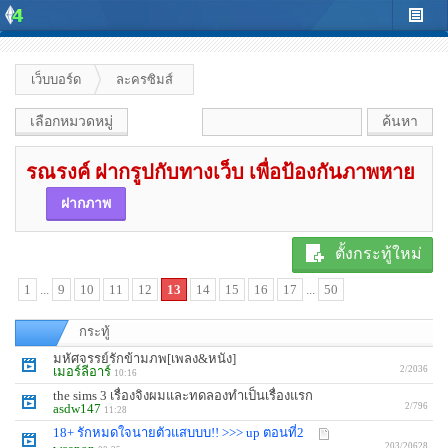
เว็บบอร์ด
ละครซิมส์
เลือกหมวดหมู่
รณรงค์ ฝากรูปกับทางเว็บ เพื่อป้องกันภาพหาย
ฝากภาพ
ตั้งกระทู้ใหม่
1
...
9
10
11
12
13
14
15
16
17
...
50
กระทู้
มหัศจรรย์รักข้ามภพ[เพลง&หนัง]
เมอร์ลีอาร์
2/2036
10:16
the sims 3 เรื่องจิงผมและทดลองทำเป็นเรื่องแรก
asdw147
2/796
11:28
18+ รักหมดใจนายตัวแสบบบ!! >>> up ตอนที่2
203/20628