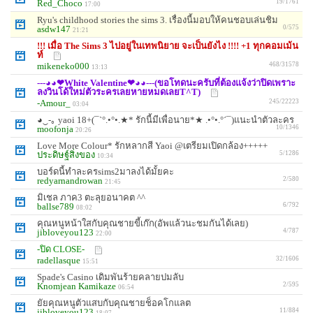
Red_Choco
19/1761
17:00
Ryu's childhood stories the sims 3. เรื่องนี้มอบให้คนชอบเล่นชิม
asdw147
0/575
21:21
!!! เมื่อ The Sims 3 ไปอยู่ในเทพนิยาย จะเป็นยังไง !!!! +1 ทุกคอมเม้น
ท์
mikeneko000
468/31578
13:13
---◕◕❤White Valentine❤◕◕---(ขอโทดนะครับที่ต้องแจ้งว่าปิดเพราะ
ลงวินโด้ใหม่ตัวระครเลยหายหมดเลยT^T)
-Amour_
245/22223
03:04
◕‿-｡ yaoi 18+(¯`°.•°•.★* รักนี้มีเพื่อนาย*★ .•°•.°´¯)แนะนำตัวละคร
moofonja
10/1346
20:26
Love More Colour* รักหลากสี Yaoi @เตรียมเปิดกล้อง+++++
ประดิษฐ์สิ่งของ
5/1286
10:34
บอร์ดนี้ทำละครsims2มาลงได้มั้ยคะ
redyarnandrowan
2/580
21:45
มิเชล ภาค3 ตะลุยอนาคต ^^
ballse789
6/792
08:02
คุณหนูหน้าใสกับคุณชายขี้เก๊ก(อัพแล้วนะชมกันได้เลย)
jibloveyou123
4/787
22:00
-ปิด CLOSE-
radellasque
32/1606
15:51
Spade's Casino เดิมพันร้ายคลายปมลับ
Knomjean Kamikaze
2/595
06:54
ยัยคุณหนูตัวแสบกับคุณชายช็อคโกแลต
jibloveyou123
11/884