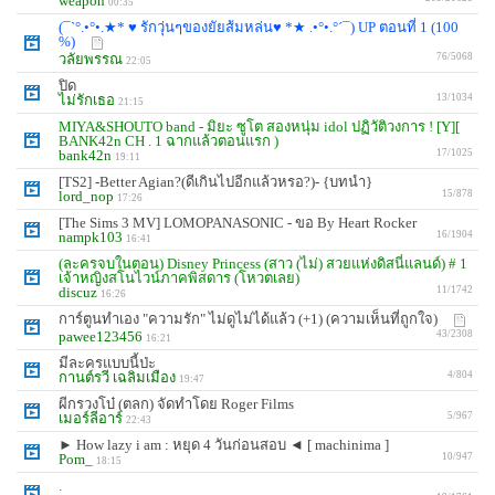
weapon
00:35
(¯`°.•°•.★* ♥ รักวุ่นๆของยัยส้มหล่น♥ *★ .•°•.°´¯) UP ตอนที่ 1 (100
%)
วลัยพรรณ
76/5068
22:05
ปิด
ไม่รักเธอ
13/1034
21:15
MIYA&SHOUTO band - มิยะ ซูโต สองหนุ่ม idol ปฏิวัติวงการ ! [Y][
BANK42n CH . 1 ฉากแล้วตอนแรก )
bank42n
17/1025
19:11
[TS2] -Better Agian?(ดีเกินไปอีกแล้วหรอ?)- {บทนำ}
lord_nop
15/878
17:26
[The Sims 3 MV] LOMOPANASONIC - ขอ By Heart Rocker
nampk103
16/1904
16:41
(ละครจบในตอน) Disney Princess (สาว (ไม่) สวยแห่งดิสนี่แลนด์) # 1
เจ้าหญิงสโนไวน์ภาคพิสดาร (โหวตเลย)
discuz
11/1742
16:26
การ์ตูนทำเอง "ความรัก" ไม่ดูไม่ได้แล้ว (+1) (ความเห็นที่ถูกใจ)
pawee123456
43/2308
16:21
มีละครแบบนี้ป่ะ
กานต์รวี เฉลิมเมือง
4/804
19:47
ผีกรวงโบ๋ (ตลก) จัดทำโดย Roger Films
เมอร์ลีอาร์
5/967
22:43
► How lazy i am : หยุด 4 วันก่อนสอบ ◄ [ machinima ]
Pom_
10/947
18:15
.