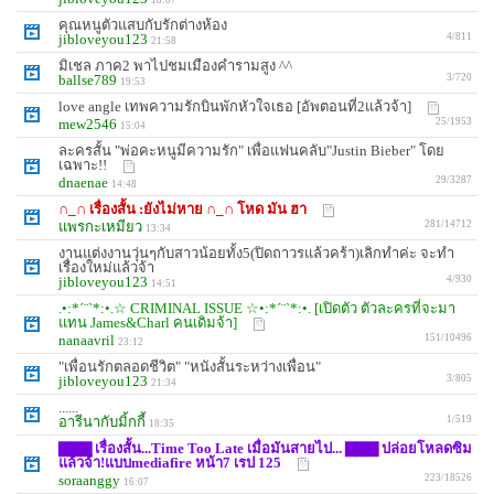
18:07
คุณหนูตัวแสบกับรักต่างห้อง
jibloveyou123
4/811
21:58
มิเชล ภาค2 พาไปชมเมืองคำรามสูง ^^
ballse789
3/720
19:53
love angle เทพความรักบินพักหัวใจเธอ [อัพตอนที่2แล้วจ้า]
mew2546
25/1953
15:04
ละครสั้น "พ่อคะหนูมีความรัก" เพื่อแฟนคลับ"Justin Bieber" โดย
เฉพาะ!!
dnaenae
29/3287
14:48
∩_∩ เรื่องสั้น :ยังไม่หาย ∩_∩ โหด มัน ฮา
แพรกะเหมียว
281/14712
13:34
งานแต่งงานวุ่นๆกับสาวน้อยทั้ง5(ปิดถาวรแล้วคร้า)เลิกทำค่ะ จะทำ
เรื่องใหม่แล้วจ้า
jibloveyou123
4/930
14:51
.•:*´¨`*:•.☆ CRIMINAL ISSUE ☆•:*´¨`*:•. [เปิดตัว ตัวละครที่จะมา
แทน James&Charl คนเดิมจ้า]
nanaavril
151/10496
23:12
"เพื่อนรักตลอดชีวิต" "หนังสั้นระหว่างเพื่อน"
jibloveyou123
3/805
21:34
......
อารีนากับมิ้กกี้
1/519
18:35
▇▇▇ เรื่องสั้น...Time Too Late เมื่อมันสายไป... ▇▇▇ ปล่อยโหลดซิม
แล้วจ้า!แบบmediafire หน้า7 เรป 125
soraanggy
223/18526
16:07