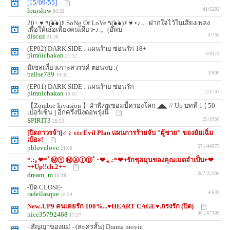
[15/09/55]
lourslnw
41/6202
06:32
20+ ♥ ٩(●̮̮̃●̃)۶ SoNg Of LoVe ٩(●̮̮̃●̃)۶ ♥ •♪.。ฝากใจไว้ในเสียงเพลง
เพื่อให้เธอเพียงคนเดียว•♪.。(อัพบ
discuz
4/750
21:38
(EP02) DARK SIDE : แผนร้าย ซ่อนรัก 18+
pimnichakan
4/8474
21:12
มิเชลเที่ยวเกาะสวรรค์ ตอนจบ :(
ballse789
3/800
19:33
(EP01) DARK SIDE : แผนร้าย ซ่อนรัก
pimnichakan
2/1747
10:55
【Zombie Invasion 】ฝ่าพิภพซอมบี้ครองโลก ◢◣ // Up บทที่ 1 [ 50
เปอร์เซ็น ] อีกครึ่งนึงต่อพรุ่งนี้
SPIRIT3
25/1958
20:52
[ปิดถาวรจ้า]♂♀ εїз Evil Plan แผนการร้ายจับ "ผู้ชาย" ของยัยเฉิ่ม
เบ้อะ!
pblovelove
571/44975
21:00
*.:｡❤*ﾟⓂⓎ ⓂⒶⒾⒹﾟ･❤.｡.:*❤￫รักชุลมุนของคุณเมดจำเป็น￩❤
++Up!!ch.2++
dream_m
287/22206
18:18
-ปิด CLOSE-
radellasque
4/633
18:54
New..UP9 คนเคยรัก 100%...♥HEART CAGE♥.กรงรัก (ปิด)
nice35792468
361/67109
17:57
- สัญญาของแม่ - (ละครสั้น) Drama movie