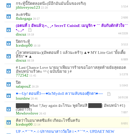
กระทู้นี้ปิดตลอดน๊ะ(มีอีกอันมันนั้นของจริง)
jibloveyou123
1/554
22:20
ละครซิม
flukegaga
2/600
20:57
(อตนที่ 1 อัพแล้ว) •.¸ ¸.• SecreT CuisinE เมนูรัก ♥ ´¨` ลับกับดักหัวใจ´¨`
•.¸ ¸.•
discuz
44/3339
19:59
ปิดกระทู้
Iceshop00
3/553
10:10
(โหวตหน่อยนะ)(อัพตอนที่ 1 แล้วนะคร้า) ▲♥ MY Litte Girl ''ยั้ยเตี้ย
ที่รัก'' ♥ ▲
discuz
6/889
08:59
# Last Chance Love นายมาเฟียมารร้ายขอโอกาสสุดท้ายยัยสุดฮอต
อัพบทนำแร้วคะ ^^ ( ฉบับนิยาย ) #
772542
5/1378
11:45
ปิด
salapouZ
5/1043
20:29
♥---Up! ตอนที่3----♥In'Mydoll ความลับของตุ๊กตา♥----
lourslnw
50/9138
20:46
█████What ?,Say again อะไรนะ พูดใหม่สิ █████( อัพบทนำ #1)
(ปิดถาวร)
Mewlovelove
7/897
20:43
คิดว่าในอนาคตซิมส์4 เกิดอะไรขึ้นครับ
Iceshop00
0/691
22:14
UP .•:*´¨`*:•.☆ปรารถนาสาววัยใส☆•:*´¨`*:•. UPDAET NEW