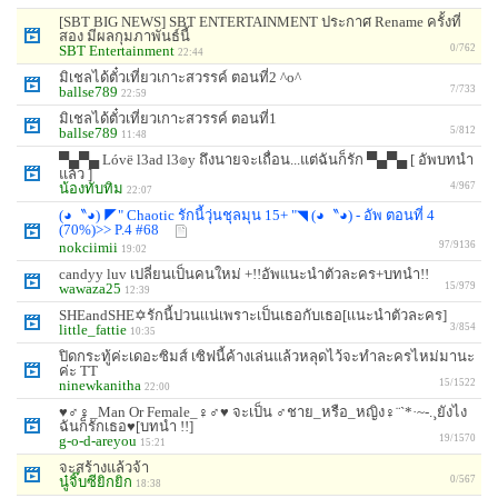
[SBT BIG NEWS] SBT ENTERTAINMENT ประกาศ Rename ครั้งที่
สอง มีผลกุมภาพันธ์นี้
SBT Entertainment
0/762
22:44
มิเชลได้ตั๋วเที่ยวเกาะสวรรค์ ตอนที่2 ^o^
ballse789
7/733
22:59
มิเชลได้ตั๋วเที่ยวเกาะสวรรค์ ตอนที่1
ballse789
5/812
11:48
▀▄▀▄ Lóvë l3ad l3๏y ถึงนายจะเถื่อน...แต่ฉันก็รัก ▀▄▀▄ [ อัพบทนำ
แล้ว ]
น้องทับทิม
4/967
22:07
(◕〝◕) ◤" Chaotic รักนี้วุ่นชุลมุน 15+ "◥ (◕〝◕) - อัพ ตอนที่ 4
(70%)>> P.4 #68
nokciimii
97/9136
19:02
candyy luv เปลี่ยนเป็นคนใหม่ +!!อัพแนะนำตัวละคร+บทนำ!!
wawaza25
15/979
12:39
SHEandSHE✡รักนี้ปวนเเน่เพราะเป็นเธอกับเธอ[เเนะนำตัวละคร]
little_fattie
3/854
10:35
ปิดกระทู้ค่ะเดอะซิมส์ เซิฟนี้ค้างเล่นแล้วหลุดไว้จะทำละครไหม่มานะ
ค่ะ TT
ninewkanitha
15/1522
22:00
♥♂♀_Man Or Female_♀♂♥ จะเป็น ♂ชาย_หรือ_หญิง♀¨`*·~-.¸ยังไง
ฉันก็รักเธอ♥[บทนำ !!]
g-o-d-areyou
19/1570
15:21
จะสร้างแล้วจ้า
นู๋จิ๊บซียิกยิก
0/567
18:38