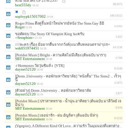
ที่3มาเเล้วค่ะ UP 21/6/2557
best555dy
38/4375
16:41
✖
soploypk15017002
180/13152
14:44
Roger Films ดึงคู่จิ้นหน้าใหม่พากย์หนัง The Sims Gay อิอิ
Roger
5/1263
11:00
ขอตัดจบ The Story Of Vampire King นะครับ
--Seraphim--
1/622
21:33
////ละคร:เรื่อง:มิอยากตื่นจากภวังค์(แนวสืบหลอนดราม่า)18+
wsk051974451
14/1138
16:38
[Peridot Music] Bright - ความคิดไม่มีเสียง (ต้นฉบับ นารา)
SBT Entertainment
2/769
20:46
♂Hormones วัยวุ่นซิมส์♀ [VTR]
daynet52120
8/1540
16:46
[Dorm ,University - หอพักมหาวิทยาลัย] "หนังสั้น" The Sims2 ... เร็วๆ
นี้
daynet52120
2/1075
16:45
[ตัวอย่าง] Dorm ,University .. หอพักมหาวิทยาลัย
daynet52120
2/877
16:44
[Peridot Music] ปราสาททราย - น้ำนุ่น อาทิตยา (ต้นฉบับ มาลีวัลย์ เจ
มิน่า)
SBT Entertainment
0/949
10:04
[Peridot Music] เธอน่ารัก - ฝน อัญจิดา (ต้นฉบับ มิล่า)
SBT Entertainment
0/1232
10:06
(Vampire)..A Different Kind Of Love.. ความรัก ในมุมมองที่แตกต่าง