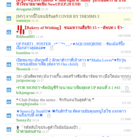
[R-18+♥]Love chaotic ♥ SunFlight & Sunny วุ่นรักยัยตัวร้าย ป่วน
หัวใจนายมาดเข้ม NowUP.EP.20 END
dewgame2008
407/47379
22:35
[MV] จากนี้ไปจนนิรันดร์ COVER BY THESIMS 3
warunyu
0/661
16:20
▐▐ 【Bakery of Wishing】 ขนมหวานสื่อรัก 15 + ~อัพบท 1 จ้า~
♥▐▐
Ribbon001
149/10566
12:49
UP PART1 , POSTER ¸.•*´¨`*•.¸ ¸.• ♥AQUAMQRINE :: ซัมเม้อร์ปิ้ง
เงือกสาวสุดฮอต♥
lourslnw
52/5934
00:06
เปิดชมรม+อัพบทที่ 2 ลักพาตัวว่าที่เจ้าสาว ♥*Mafia Lover*♥รักวุ่น
วายของยัยมาเฟีย (ต่อจาก Our child)
Noonick
67/11832
23:02
18+ (มันติดเรท) มันว่างเกิ๊น เลยสร้างซิมซ์มาจัดฉาก (มือใหม่มากกก)
jutiporncup
3/1795
19:37
•FOR MONEY•คิดบัญชีร้ายนายมาเฟียสุดเท่ UP ตอนที่ 4.1 #41
kikjangzaa
54/4861
08:27
❝ Club Friday the series .. รักกันจนวันสุดท้าย ❞
nongfujinaha
6/1116
13:01
★SunnyZz StudiO★ ✖กับดักร้าย ดัดลายยัยคุณหนูไฮโซ แจกดาว
จนถึงเรปที่ 40✖
SunnyZz
57/3488
20:34
❥「รหัสลับไขประตูหัวใจยัยบ้องแบ๊ว 」
น้ำตวยคนสาน
5/963
16:37