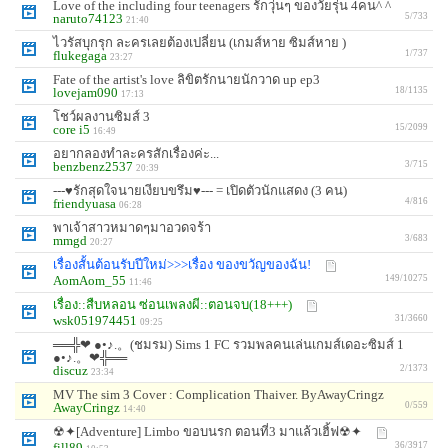
Love of the including four teenagers รักวุ่นๆ ของวัยรุ่น 4คน^ ^
naruto74123
5/733
21:40
ไวรัสบุกรุก ละครเลยต้องเปลี่ยน (เกมส์หาย ซิมส์หาย )
flukegaga
1/737
23:27
Fate of the artist's love ลิขิตรักนายนักวาด up ep3
lovejam090
18/1135
17:13
โชว์ผลงานซิมส์ 3
core i5
15/2099
16:49
อยากลองทำละครสักเรื่องค่ะ...
benzbenz2537
3/715
20:39
---♥รักสุดใจนายเงียบขรึม♥--- = เปิดตัวนักแสดง (3 คน)
friendyuasa
4/816
06:28
พาเจ้าสาวหมาดๆมาอวดจร้า
mmgd
3/683
20:27
เรื่องสั้นต้อนรับปีใหม่>>>เรื่อง ของขวัญของฉัน!
AomAom_55
149/10275
11:46
เรื่อง::สืบหลอน ซ่อนเพลงผี::ตอนจบ(18+++)
wsk051974451
31/3660
09:25
══╬❤ ●•♪.。(ชมรม) Sims 1 FC รวมพลคนเล่นเกมส์เดอะซิมส์ 1
●•♪.。❤╬══
discuz
2/1373
23:34
MV The sim 3 Cover : Complication Thaiver. ByAwayCringz
AwayCringz
0/559
14:40
☢✦[Adventure] Limbo ขอบนรก ตอนที่3 มาแล้วเฮิ้ฟ☢✦
fill89
36/3917