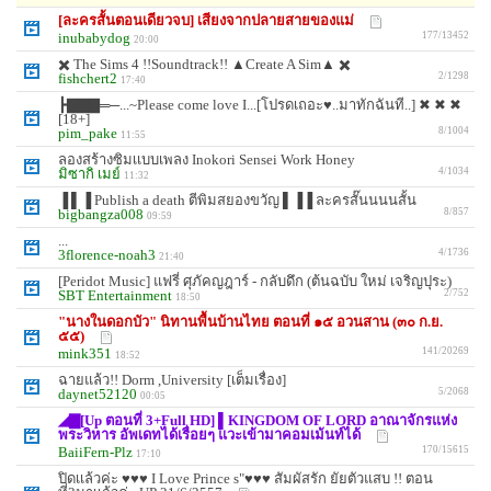
[ละครสั้นตอนเดียวจบ] เสียงจากปลายสายของแม่
inubabydog
177/13452
20:00
✖️ The Sims 4 !!Soundtrack!! ▲Create A Sim▲ ✖️
fishchert2
2/1298
17:40
┣▇▇▇═─...~Please come love I...[โปรดเถอะ♥..มาทักฉันที..] ✖ ✖ ✖
[18+]
pim_pake
8/1004
11:55
ลองสร้างซิมเเบบเพลง Inokori Sensei Work Honey
มิซากิ เมย์
4/1034
11:32
▐ ▌▐ Publish a death ตีพิมสยองขวัญ ▌▐▐ ละครสั๊นนนนสั้น
bigbangza008
8/857
09:59
...
3florence-noah3
4/1736
21:40
[Peridot Music] แฟรี่ ศุภัคญฎาร์ - กลับดึก (ต้นฉบับ ใหม่ เจริญปุระ)
SBT Entertainment
2/752
18:50
"นางในดอกบัว" นิทานพื้นบ้านไทย ตอนที่ ๑๕ อวนสาน (๓๐ ก.ย.
๕๕)
mink351
141/20269
18:52
ฉายแล้ว!! Dorm ,University [เต็มเรื่อง]
daynet52120
5/2068
00:05
◢▇[Up ตอนที่ 3+Full HD] ▌KINGDOM OF LORD อาณาจักรแห่ง
พระวิหาร อัพเดทได้เรื่อยๆ แวะเข้ามาคอมเม้นท์ได้
BaiiFern-Plz
170/15615
17:10
ปิดเเล้วค่ะ ♥♥♥ I Love Prince s"♥♥♥ สัมผัสรัก ยัยตัวแสบ !! ตอน