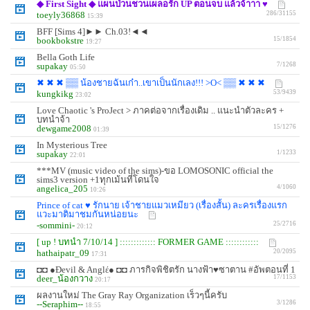
◆ First Sight ◆ แผนป่วนชวนเผลอรัก UP ตอนจบ แล้วจ้าาา ♥
toeyly36868
286/31155
15:39
BFF [Sims 4]►► Ch.03!◄◄
bookbokstre
15/1854
19:27
Bella Goth Life
supakay
7/1268
05:50
✖ ✖ ✖ ▒▒ น้องชายฉันเก๋า..เขาเป็นนักเลง!!! >O< ▒▒ ✖ ✖ ✖
kungkikg
53/9439
23:02
Love Chaotic 's ProJect > ภาคต่อจากเรื่องเดิม .. แนะนำตัวละคร +
บทนำจ้า
dewgame2008
15/1276
01:39
In Mysterious Tree
supakay
1/1233
22:01
***MV (music video of the sims)-ขอ LOMOSONIC official the
sims3 version +1ทุกเม้นที่โดนใจ
angelica_205
4/1060
10:26
Prince of cat ♥ รักนาย เจ้าชายแมวเหมียว (เรื่องสั้น) ละครเรื่องแรก
แวะมาติมาชมกันหน่อยนะ
-sommini-
25/2716
20:12
[ up ! บทนำ 7/10/14 ] ::::::::::::: FORMER GAME ::::::::::::
hathaipatr_09
20/2095
17:31
◘◘ ●Ðevil & Anglέ● ◘◘ ภารกิจพิชิตรัก นางฟ้า♥ซาตาน #อัพตอนที่ 1
deer_น้องกวาง
17/1153
20:17
ผลงานใหม่ The Gray Ray Organization เร็วๆนี้ครับ
--Seraphim--
3/1286
18:55