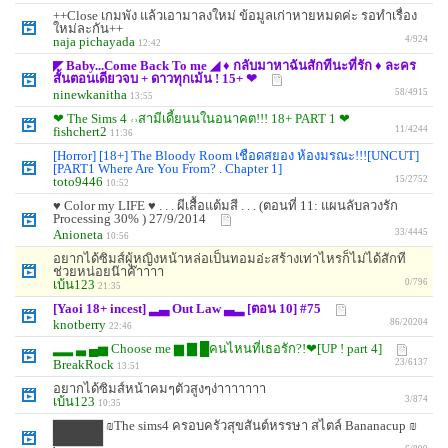
++Close เกมพัง แล้วเอามาลงใหม่ ข้อมูลเก่าหายหมดค่ะ รอทำเรื่อง
ใหม่ละกัน++
naja pichayada
4/924
12:42
◤ Baby...Come Back To me ◢ ♦ กลับมาหาฉันสักทีนะที่รัก ♦ ละคร
สั้นตอนเดียวจบ + ดาวทุกเม้น ! 15+ ❤
ninewkanitha
58/4915
13:55
❤ The Sims 4 ˓˒สามีเดี้ยนนในอนาคต!!! 18+ PART 1 ❤
fishchert2
11/4244
11:36
[Horror] [18+] The Bloody Room เชือดสยอง ห้องมรณะ!!![UNCUT]
[PART1 Where Are You From? . Chapter 1]
toto9446
15/2752
10:52
♥ Color my LIFE ♥ . . . ผีเสื้อแต้มสี . . . (ตอนที่ 11: แผนลับลวงรัก
Processing 30% ) 27/9/2014
Anioneta
33/4445
10:56
อยากได้ซิมส์ผู้หญิงหน้าหล่อเป็นทอมอ่ะสร้างเท่าไหรก็ไม่ได้สักที
ช่วยหน่อยน๊าค๊าาาา
เบ้น123
0/796
21:35
[Yaoi 18+ incest] ▂▃ Out Law ▃▂ [ตอน 10] #75
knotberry
86/20204
22:46
▂▂ ▃ ▄▅ Choose me ▆ ▇ █คนไหนที่เธอรัก?!❤[UP ! part 4]
BreakRock
23/6137
13:51
อยากได้ซิมส์หน้าคมๆตัวสูงๆง่าาาาาาา
เบ้น123
3/874
10:35
▇▇▇▇▇ ₪The sims4 ครอบครัวสุขสันต์หรรษา สไตล์ Bananacup ₪
▇▇▇▇▇