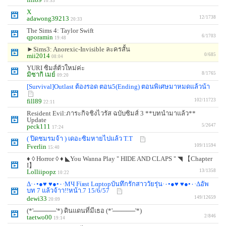
10:53
X
adawong39213
12/1738
20:33
The Sims 4: Taylor Swift
qporamin
6/1703
19:48
►Sims3: Anorexic-Invisible ละครสั้น
mii2014
0/685
08:04
YURI ซิมส์ตัวใหม่ค่ะ
มิซากิ เมย์
8/1765
09:20
[Survival]Outlast ต้องรอด ตอน5(Ending) ตอนพิเศษมาหมดแล้วน้า
fill89
102/11723
22:11
Resident Evil:ภาระกิจชิงไวรัส ฉบับซิมส์ 3 **บทนำมาแล้ว**
Update
peck111
5/2647
17:24
( ปิดชมรมจ้า ) เดอะซิมหายไปแล้ว T.T
Fverlin
109/11594
15:40
♦ ◊ Horror ◊ ♦ ◣You Wanna Play " HIDE AND CLAPS " ◥ 【Chapter
I】
Lolliipopz
13/1358
10:22
Δ·٠•●♥ ♥●•٠·МЧ Fίяst Lαptopบันทึกรักสาววัยรุ่น·٠•●♥ ♥●•٠·Δอัพ
บท 7 แล้วจ้าา!!หน้า.7 15/6/57
dewi33
149/12659
20:09
(*'─────'*) ดินแดนที่มีเธอ (*'─────'*)
taetwo00
2/846
19:14