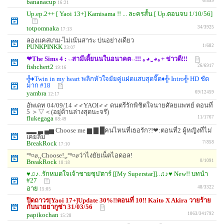
bananacup
6/899
16:21
Up.ep.2++ [ Yaoi 13+] Kamisama !! ... ละครสั้น [ Up.ตอนจบ 1/10/56]
totpomnaka
34/3925
17:13
ลองแคสเกม-ไม่เน้นสาระ บ่นอย่างเดียว
PUNKPINKK
1/682
23:07
❤The Sims 4 : ˓˒สามีเดี้ยนนในอนาคต˓˒!!! ｡◕‿◕｡+ ข่าวดี!!!
fishchert2
26/6917
19:16
╬♦Twin in my heart พลิกหัวใจยัยคู่แฝดแสบสุดจี๊ด♦╬ Intro╬ HD ชัด
มาก #18
yambra
69/12459
12:17
อัพเดท 04/09/14 ♂♂YAOI♂♂ ดนตรีรักพิชิตใจนายศัลยแพทย์ ตอนที่
5 ＞▽＜(อยู่ด้านล่างสุดนะจร๊)
flukegaga
11/1767
08:49
▂▂ ▃ ▄▅ Choose me ▆ ▇ █คนไหนที่เธอรัก?!❤:ตอนที่2 ผู้หญิงที่ไม่
เคยลืม
BreakRock
7/858
17:10
°º¤ø,¸Choose!¸,°º¤øว่าไงยัยเน็ตไอดอล!
BreakRock
0/1091
18:18
♥♫♪..รักหมดใจเจ้าชายซุป'ตาร์ [[My Superstar]]..♫♪♥ New!! บทนำ
#27
อาย
48/3322
15:05
ปิดถาวร[Yaoi 17+]Update 30%!!ตอนที่ 10!! Kaito X Akira วายร้าย
กับนายยากูซ่า 31/03/56
papikochan
1063/341792
15:28