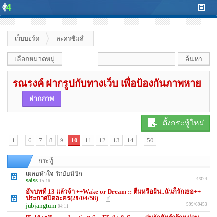
เว็บบอร์ด
ละครซิมส์
เลือกหมวดหมู่
รณรงค์ ฝากรูปกับทางเว็บ เพื่อป้องกันภาพหาย
ฝากภาพ
ตั้งกระทู้ใหม่
1
...
6
7
8
9
10
11
12
13
14
...
50
กระทู้
เผลอหัวใจ รักยัยมีปีก
saiss
4/824
15:46
อัพบทที่ 13 แล้วจ้า ++Wake or Dream :: ตื่นหรือฝัน..ฉันก็รักเธอ++
ประกาศปิดละคร(29/04/58)
jubjangtum
599/69453
04:11