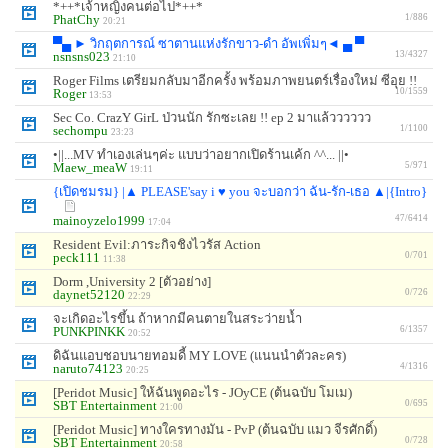
*++*เจ้าหญิงคนต่อไป*++*
PhatChy
1/886
20:21
▀▄ ► วิกฤตการณ์ ซาตานแห่งรักขาว-ดำ อัพเพิ่มๆ◄ ▄ ▀
nsnsns023
13/4327
21:10
Roger Films เตรียมกลับมาอีกครั้ง พร้อมภาพยนตร์เรื่องใหม่ ซีอุย !!
Roger
10/1559
13:53
Sec Co. CrazY GirL ป่วนนัก รักซะเลย !! ep 2 มาแล้วววววว
sechompu
1/1100
23:23
•||...MV ทำเองเล่นๆค่ะ แบบว่าอยากเปิดร้านเค้ก ^^... ||•
Maew_meaW
5/971
19:11
{เปิดชมรม} |▲ PLEASE'say i ♥ you จะบอกว่า ฉัน-รัก-เธอ ▲|{Intro}
mainoyzelo1999
47/6414
17:04
Resident Evil:ภาระกิจชิงไวรัส Action
peck111
0/701
11:38
Dorm ,University 2 [ตัวอย่าง]
daynet52120
0/726
22:29
จะเกิดอะไรขึ้น ถ้าหากมีคนตายในสระว่ายน้ำ
PUNKPINKK
6/1357
20:52
ดิฉันแอบชอบนายทอมดี้ MY LOVE (แนนนำตัวละคร)
naruto74123
4/1316
20:25
[Peridot Music] ให้ฉันพูดอะไร - JOyCE (ต้นฉบับ โมเม)
SBT Entertainment
0/695
21:00
[Peridot Music] ทางใครทางมัน - PvP (ต้นฉบับ แมว จีรศักดิ์)
SBT Entertainment
0/728
20:58