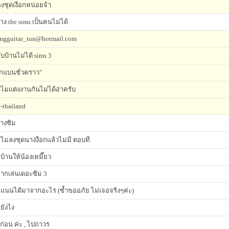
งชุดเงือกหน่อยจ้า
้าง the sims เป็นคนไม่ได้
ngguitar_tun@hotmail.com
ับบ้านไม่ได้ sims 3
ูกแบนชั่วคราว"
ไมเเต่งงานกันไม่ได้อ่าครับ
-thailand
้างซิม
ไมลงชุดนางงือกแล้วไม่มี ตอบที
บ้านให้น้องเหมี๊ยว
ากเล่นเดอะซิม 3
แนนได้มาจากอะไร (ซ้ำขออภัย ไม่เจอจริงๆค่ะ)
ยังไง
ก่อน ค่ะ , ไปถาวร