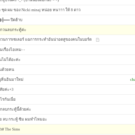
 ชุด ผม ของ Nicki minaj หน่อย หนาาา ให้ 8 ดาว
╬══ ปิดฮ้าบ
กวนลบกระทู้ค่ะ
วนการเซเลอร์ แฉการกระทำอันน่าอดสูของคนในบอร์ด
มเรื่องไอเทม- -
่นไม่ได้อะค่ะ
่นด้วยคน
ูหิ่นอินมาใหม่
ch
สัยค่ะ+3
ไรกันเนี่ย
กลบกระทู้นี้ด้วยค่ะ
้ย ลบ กระทู้ ซิม ผมทำไหมอะ
วส The Sims