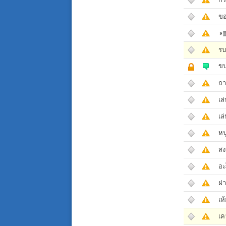
ขอ
◑▦
รบ
ขบ
ถา
เล
เล
หน
สง
อะ
ฝา
เห
เค