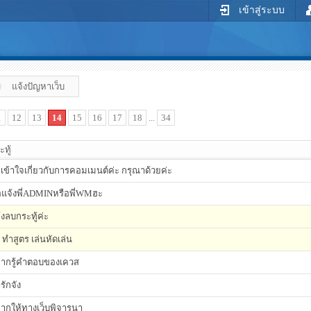
เข้าสู่ระบบ
แจ้งปัญหาเว็บ
1
12
13
14
15
16
17
18
...
34
ะทู้
่เข้าใจเกี่ยวกับการคอมเมนต์ค่ะ กรุณาด้วยค่ะ
แจ้งพี่ADMINหรือพี่WMฮะ
้งลบกระทู้ค่ะ
ธี ทำสูตร เล่นหัดเล่น
ากรู้คำตอบของเควส
รักจัง
ากให้ทางเว็บพิจารนา