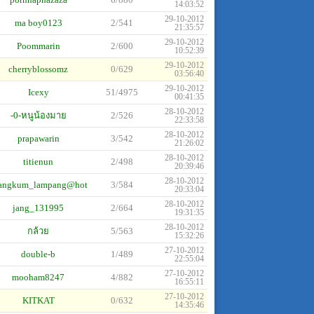
14:03:52
29-10-2012
ma boy0123
2/541
21:35:57
29-10-2012
Poommarin
2/600
10:52:39
29-10-2012
cherryblossomz
0/629
03:56:40
29-10-2012
Icexy
51/4975
00:41:35
28-10-2012
-0-หนูน้องมาย
2/526
22:33:58
28-10-2012
prapawarin
3/542
21:26:02
28-10-2012
titienun
2/498
20:39:46
28-10-2012
angkum_lampang@hot
3/584
20:33:04
28-10-2012
jang_131995
2/664
19:31:35
28-10-2012
กล้วย
5/563
15:32:26
27-10-2012
double-b
1/489
22:55:04
27-10-2012
mooham8247
4/882
16:55:11
27-10-2012
KITKAT
0/632
14:35:46