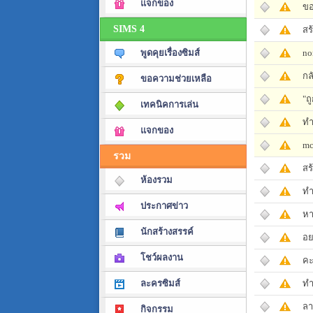
แจกของ
ขอ
SIMS 4
สร
no
พูดคุยเรื่องซิมส์
กล
ขอความช่วยเหลือ
"ถ
เทคนิคการเล่น
ทำ
แจกของ
mc
รวม
สร
ห้องรวม
ทำ
ประกาศข่าว
หา
นักสร้างสรรค์
อย
โชว์ผลงาน
คะ
ทำ
ละครซิมส์
ลา
กิจกรรม