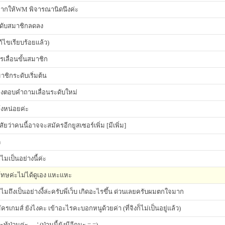
ากให้WM พิจารณานิดนึงค่ะ
ดับสมาชิกลดลง
ก้ไขเรียบร้อยแล้ว)
รเลื่อนขั้นสมาชิก
าชิกระดับเริ่มต้น
องตอบคำถามเลื่อนระดับใหม่
้งหน่อยค่ะ
สัยว่าคนนี้อาจจะสมัครอีกยูสเซอร์เพิ่ม [มีเพิ่ม]
ด
ไมเป็นอย่างนี้ค่ะ
 โทษค่ะไม่ได้ดูเอง แหะแหะ
ไมถึงเป็นอย่างงี้ล่ะครับพี่เว็บ เกิดอะไรขึ้น ด่วนเลยครับผมตกใจมาก
ัครเกมส์ ยังไงคะ เข้าอะไรคะบอกหนูด้วยค่า (ที่จิงก็ไม่เป็นอยู่แล้ว)
ทู้ป่วนค่ะ -_-' (ป่านนี้ยังมีอีกนะ = =)