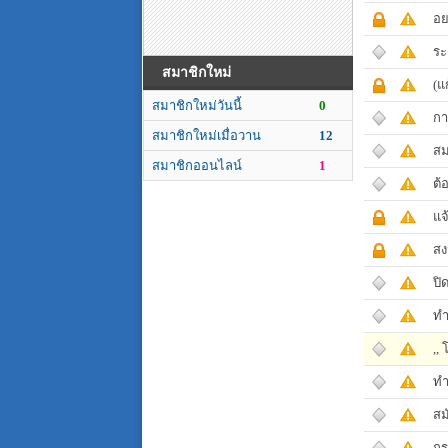
อย
ระ
สมาชิกใหม่
(แ
สมาชิกใหม่วันนี้
0
กา
สมาชิกใหม่เมื่อวาน
12
สม
สมาชิกออนไลน์
1
ต้
แจ
สง
ปิ
ทำ
,,
ทำ
สม
กระ