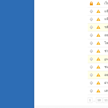
เว็
แจ
แจ
รห
อย
โห
ช่
gt
ชม
อย
ฝา
เล
1
...
10
11