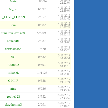
Aeria
10/994
22:22:04
4-11-2012
M_rwr
6/597
22:19:04
4-11-2012
I_LOVE_CONAN
2/657
19:41:45
4-11-2012
Kami
0/582
17:30:49
4-11-2012
sims lovelove 459
22/2093
16:32:18
4-11-2012
oom2001
2/987
10:59:00
4-11-2012
firstfoam555
1/520
10:25:26
3-11-2012
55+
0/552
20:20:51
3-11-2012
Audi002
0/591
10:11:10
1-11-2012
lullabeL
11/1125
20:21:08
1-11-2012
C-H-I-P
0/558
19:57:24
1-11-2012
nine
6/936
19:45:37
31-10-2012
goolre123
3/752
22:43:57
31-10-2012
playthesims3
2/691
17:18:26