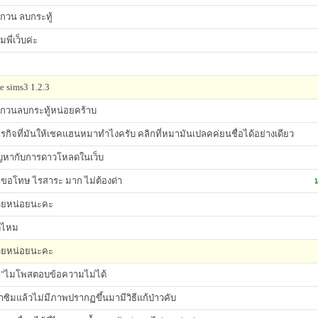
กวน ลบกระทู้
มพี่เว็บค่ะ
e sims3 1.2.3
กวนลบกระทู้หน่อยคร้าบ
รกิจที่มันให้เชคแฮนหมาทำไงครับ คลิกที่หมามันเปลคค่ยนชื่อได้อย่างเดียว
ัญหากับการดาวโหลดในเว็บ
ขอโทษ ไรสาระ มาก ไม่ต้องด่า
วยหน่อยนะคะ
ดไหม
วยหน่อยนะคะ
"ไมโพสตอบข้อความไม่ได้
้าซิมแล้วไม่มีภาพปรากฏขึ้นมามีวิธีแก้ป่าวคับ