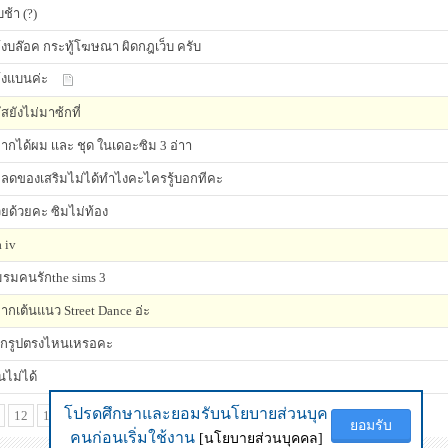
บช้า (?)
้งบล๊อค กระทู้โฆษณา ผิดกฎเว็บ ครับ
้งแบนค่ะ
ัสยังไม่มาซ้กที่
ากได้ผม เเละ ชุด ในเดอะซิม 3 อ่าา
ลดของเสริมไม่ได้ทำไงคะไครรู้บอกทีคะ
วยด้วยคะ ซิมไม่ท้อง
a iv
รมคนรักthe sims 3
ากเต้นแนว Street Dance อ่ะ
กรูปตรงไหนเหรอคะ
่นไม่ได้
โปรดศึกษาและยอมรับนโยบายส่วนบุค
โปรดศึกษาและยอมรับนโยบายส่วนบุค
12
13
14
15
16
17
18
...
34
ยอมรับ
ยอมรับ
คนก่อนเริ่มใช้งาน
คนก่อนเริ่มใช้งาน
[นโยบายส่วนบุคคล]
[นโยบายส่วนบุคคล]