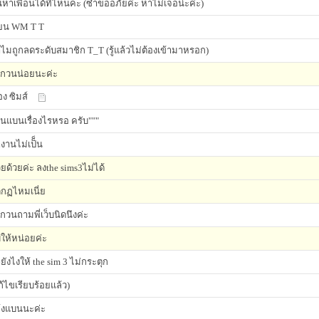
นหาเพื่อนได้ที่ไหนคะ (ซ้ำขออภัยค่ะ หาไม่เจอน่ะค่ะ)
ียน WM T T
ไมถูกลดระดับสมาชิก T_T (รู้แล้วไม่ต้องเข้ามาหรอก)
กวนน่อยนะค่ะ
่อง ซิมส์
นแบนเรื่องไรหรอ ครับ"""
งานไม่เป็็น
วยด้วยค่ะ ลงthe sims3ไม่ได้
ดกฏไหมเนี่ย
กวนถามพี่เว็บนิดนึงค่ะ
ให้หน่อยค่ะ
ยังไงให้ the sim 3 ไม่กระตุก
ก้ไขเรียบร้อยแล้ว)
้งแบนนะค่ะ