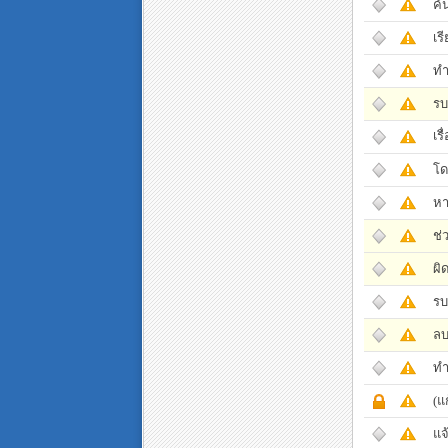
ค้
เร
ทำ
รบ
เรื
โด
หา
ช่
ผิ
รบ
ลบ
ทำ
(แ
แจ