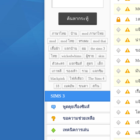
MC
1ส
แจ
ภาษาไทย
บ้าน
mod ภาษาไทย
น่
mod
mod ไทย
ทรงผม
mod thai
เสื้อผ้า
แจกบ้าน
ผม
the sims 3
ขอ
ไทย
wickedwhims
ผู้ชาย
skin
Mo
ตัวละคร
แจกซิมส์
สูตร
เด็ก
มั
เกาหลี
รองเท้า
รวม
แจกซิม
blackpink
ไฟล์เดียว
The Sims 4
แจ
18
เมคอัพ
ขนตา
สกิน
เร
SIMS 3
แจ
พูดคุยเรื่องซิมส์
โด
ขอความช่วยเหลือ
เข
เทคนิคการเล่น
แจ