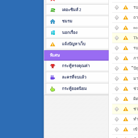
รบ
เดอะซิมส์ 2
ถา
ชมรม
no
นอกเรื่อง
Th
แจ้งปัญหาเว็บ
รบ
พิเศษ
ภา
กระทู้ทรงคุณค่า
ีป
ละครที่จบแล้ว
มา
ช่
กระทู้ยอดนิยม
ผิ
ช่
ทำ
เข