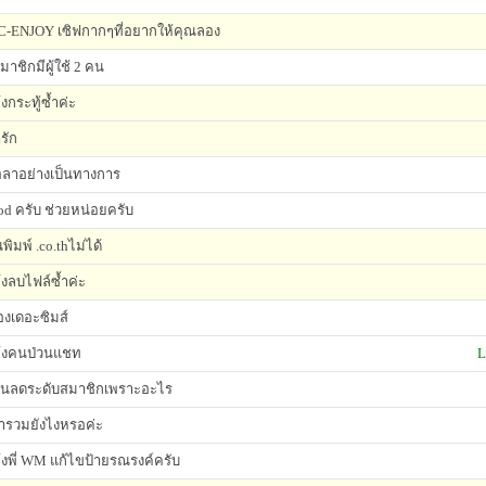
-ENJOY เซิฟกากๆที่อยากให้คุณลอง
มาชิกมีผู้ใช้ 2 คน
้งกระทู้ซ้ำค่ะ
ารัก
ลาอย่างเป็นทางการ
d ครับ ช่วยหน่อยครับ
นพิมพ์ .co.thไม่ได้
้งลบไฟล์ซ้ำค่ะ
ื่องเดอะซิมส์
้งคนป่วนแชท
L
นลดระดับสมาชิกเพราะอะไร
้ารวมยังไงหรอค่ะ
้งพี่ WM แก้ไขป้ายรณรงค์ครับ