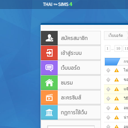
เว็บบอร์ด
สมัครสมาชิก
1
...
10
1
เข้าสู่ระบบ
กร
เว็บบอร์ด
ไม
ขอ
ชมรม
แจ
ละครซิมส์
วิ
อย
กฎการใช้เว็บ
น่า
อย