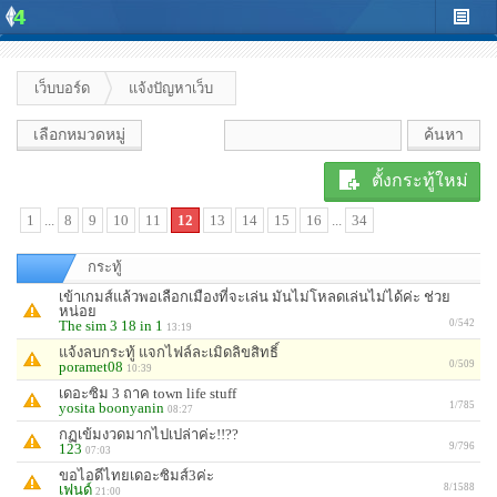
เว็บบอร์ด
แจ้งปัญหาเว็บ
เลือกหมวดหมู่
ตั้งกระทู้ใหม่
1
...
8
9
10
11
12
13
14
15
16
...
34
กระทู้
เข้าเกมส์แล้วพอเลือกเมืองที่จะเล่น มันไม่โหลดเล่นไม่ได้ค่ะ ช่วย
หน่อย
The sim 3 18 in 1
0/542
13:19
แจ้งลบกระทู้ แจกไฟล์ละเมิดลิขสิทธิ์
poramet08
0/509
10:39
เดอะซิม 3 ถาค town life stuff
yosita boonyanin
1/785
08:27
กฏเข้มงวดมากไปเปล่าค่ะ!!??
123
9/796
07:03
ขอไอดีไทยเดอะซิมส์3ค่ะ
เฟนด์
8/1588
21:00