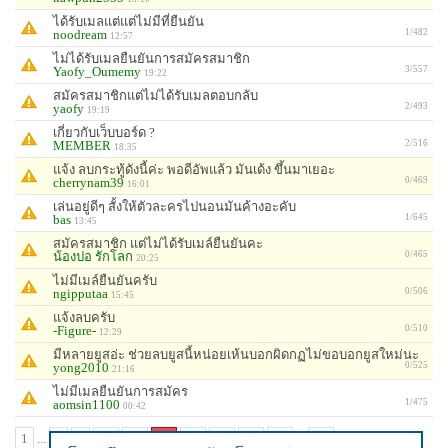
ได้รับเมลแต่แต่ไม่มีที่ยืนยัน
noodream
1/482
12:57
ไม่ได้รับเมลยืนยันการสมัครสมาชิก
Yaofy_Oumemy
3/557
19:22
สมัครสมาชิกแต่ไม่ได้รับเมลตอบกลับ
yaofy
2/493
19:19
เกี่ยวกับเว็บบอร์ด ?
MEMBER
2/516
18:35
แจ้ง ลบกระทู้ดังนี้ค่ะ พอดีอัพแล้ว มันเด้ง ขึ้นมาเยอะ
cherrynam39
0/469
16:01
เล่นอยู่ดีๆ สั้งให้ตัวละครไปนอนมันค้างอะคับ
bas
1/645
13:45
สมัครสมาชิก แต่ไม่ได้รับเมล์ยืนยันคะ
น้องปอ รักโลก
0/465
20:25
ไม่มีเมล์ยืนยันครับ
ngipputaa
0/506
15:45
แจ้งลบครับ
-Figure-
0/510
12:29
มีหลายยูสอ่ะ ช่วยลบยูสนี้หน่อยเห้นบอกผิดกฏไม่ขอบอกยูสใหม่นะ
yong2010
0/525
21:16
ไม่มีเมลยืนยันการสมัคร
aomsin1100
1/475
00:42
1
...
8
9
10
11
12
13
14
15
16
...
34