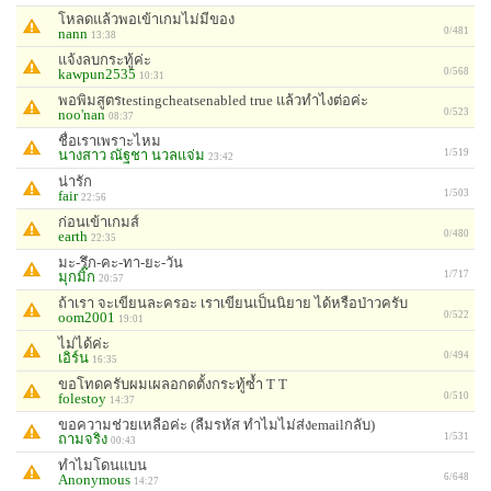
โหลดแล้วพอเข้าเกมไม่มีของ
nann
0/481
13:38
แจ้งลบกระทู้ค่ะ
kawpun2535
0/568
10:31
พอพิมสูตรtestingcheatsenabled true แล้วทำไงต่อค่ะ
noo'nan
0/523
08:37
ชื่อเราเพราะไหม
นางสาว ณัฐชา นวลแจ่ม
1/519
23:42
น่ารัก
fair
1/503
22:56
ก่อนเข้าเกมส์
earth
0/480
22:35
มะ-รึก-คะ-ทา-ยะ-วัน
มุกมิ๊ก
1/717
20:57
ถ้าเรา จะเขียนละครอะ เราเขียนเป็นนิยาย ได้หรือป่าวครับ
oom2001
0/522
19:01
ไม่ได้ค่ะ
เอิร์น
0/494
16:35
ขอโทดครับผมเผลอกดตั้งกระทู้ซ้ำ T T
folestoy
0/510
14:37
ขอความช่วยเหลือค่ะ (ลืมรหัส ทำไมไม่ส่งemailกลับ)
ถามจริง
1/531
00:43
ทำไมโดนแบน
Anonymous
6/648
14:27