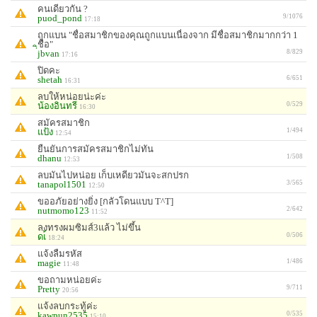
คนเดียวกัน ?
puod_pond
9/1076
17:18
ถูกแบน "ชื่อสมาชิกของคุณถูกแบนเนื่องจาก มีชื่อสมาชิกมากกว่า 1
ชื่อ"
่ิjbvan
8/829
17:16
ปิดคะ
shetah
6/651
16:31
ลบให้หน่อยน่ะค่ะ
น้องอินทรี
0/529
16:30
สมัครสมาชิก
แป้ง
1/494
12:54
ยืนยันการสมัครสมาชิกไม่ทัน
dhanu
1/508
12:53
ลบมันไปหน่อย เก็บเหดียวมันจะสกปรก
tanapol1501
3/565
12:50
ขออภัยอย่างยิ่ง [กลัวโดนแบบ T^T]
nutmomo123
2/642
11:52
ลงทรงผมซิมส์3แล้ว ไม่ขึ้น
ดเ้
0/506
18:24
แจ้งลืมรหัส
magie
1/486
11:48
ขอถามหน่อยค่ะ
Pretty
9/711
20:56
แจ้งลบกระทู้ค่ะ
kawpun2535
0/535
15:10