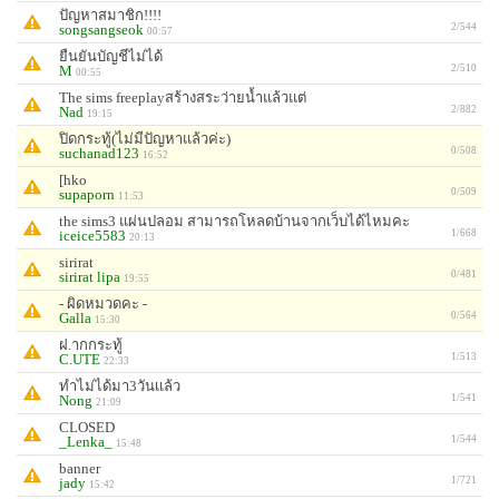
ปัญหาสมาชิก!!!!
songsangseok
2/544
00:57
ยืนยันบัญชีไม่ได้
M
2/510
00:55
The sims freeplayสร้างสระว่ายน้ำแล้วแต่
Nad
2/882
19:15
ปิดกระทู้(ไม่มีปัญหาแล้วค่ะ)
suchanad123
0/508
16:52
[hko
supaporn
0/509
11:53
the sims3 แผ่นปลอม สามารถโหลดบ้านจากเว็บได้ไหมคะ
iceice5583
1/668
20:13
sirirat
sirirat lipa
0/481
19:55
- ผิดหมวดคะ -
Galla
0/564
15:30
ฝ.ากกระทู้
C.UTE
1/513
22:33
ทำไม่ได้มา3วันเเล้ว
Nong
1/541
21:09
CLOSED
_Lenka_
1/544
15:48
banner
jady
1/721
15:42