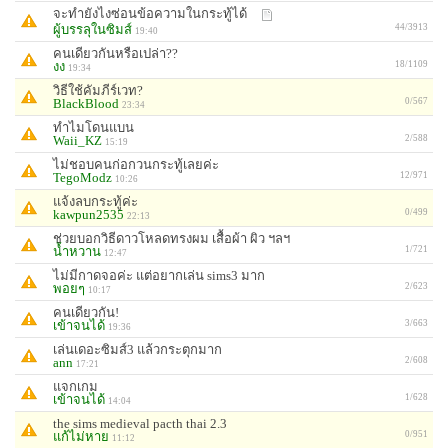
จะทำยังไงซ่อนข้อความในกระทู้ได้
ผู้บรรลุในซิมส์
44/3913
19:40
คนเดียวกันหรือเปล่า??
งง
18/1109
19:34
วิธีใช้คัมภีร์เวท?
BlackBlood
0/567
23:34
ทำไมโดนแบน
Waii_KZ
2/588
15:19
ไม่ชอบคนก่อกวนกระทู้เลยค่ะ
TegoModz
12/971
10:26
แจ้งลบกระทู้ค่ะ
kawpun2535
0/499
22:13
ช่วยบอกวิธีดาวโหลดทรงผม เสื้อผ้า ผิว ฯลฯ
น้ำหวาน
1/721
12:47
ไม่มีกาดจอค่ะ แต่อยากเล่น sims3 มาก
พอยๆ
2/623
10:17
คนเดียวกัน!
เข้าจนได้
3/663
19:36
เล่นเดอะซิมส์3 แล้วกระตุกมาก
ann
2/608
17:21
แจกเกม
เข้าจนได้
1/628
14:04
the sims medieval pacth thai 2.3
แก้ไม่หาย
0/951
11:12