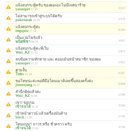
แจ้งลบกระทู้ครับ ของผมเอง ไม่มีเจตนาร้าย
yaisniper
0/512
17:09
ไม่สามารถเข้าสู่ระบบได้ครับ
pokenarak
1/570
20:49
แจ้งลบกระทู้ค่ะ
impquiz
0/504
17:10
เป็นแวมไพร์แล้ว
พนิตพิชา
4/912
09:34
แจ้งลบกระทู้ค่ะพี่เว็บ
Waii_KZ
5/871
11:42
ลบข้อความทักทาย และ คอมเม้นหน้าสมาชิก ของผม
yaisniper
1/655
11:12
ตามงั้น
โบยะ
0/507
01:38
ขอโทษน่ะค่ะพอดีมือโดนเมาส์เลยขึ้นสองครั้งค่ะ
jinneejang
0/608
00:07
สำนืกผิดแล้วค่ะ
Waii_KZ
1/590
22:00
เขา! ขอเกม
เข้าจนได้
3/584
21:32
เข้าหน้าดาวน์ แล้วเครื่องมันค้าง
blech
1/541
21:30
โดนแบน!! ถาวร หรือ ชั่วคราว ครับ
เข้าจนได้
3/739
17:41