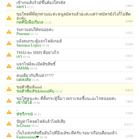
เข้าเกมส์แร้วมัขึ้นต้องใส่รหัส
แพรว
1/841
12:57
ขอโทดพี่พี่ทุกท่านน่ะค่ะหนูสมัครแล้วอ่ะค่ะแต่ว่าสมัครยังไงก็ไม่่ติด
อ่ะค่ะ
กดที่นี่เพื่อเริ่มเล
0/494
11:33
รบกวนลบให้หน่อยค่ะ
Praemai
1/522
05:11
แจ้งลบกระทู้แจกไฟล์เกมส์
Santana Lopez
3/534
05:08
THAI the SIMS ดีอย่างไร
เรา
2/621
19:34
แจกไฟล์ละเมิดลิขสิทธิ์
4MM&
1/531
04:50
คนเดียวกันรึเปล่า????
แค่สงสัย
2/567
23:40
ขอตัวซิมส์snsd
ขอตัวซิมส์ของsnsdคับ
0/614
19:18
ขอโทษนะคะ ที่ตั้งกระทู้นี้มา เพราะขอชี้แนะอะไรหน่อยค่ะ
เข้าให้ได้
7/832
19:00
-
พัชรีภรณ์
1/543
00:53
ปัญหาโหลดไฟล์แล้วไฟล์เสีย
fol2tune
4/1171
00:51
เว็บไม่ส่งรหัสยืนยันไปที่อีเมล์ซะทีครับ รอมาเกือบเดือนแล้ว
Fashionista❤
1/570
00:48