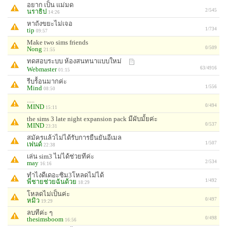
อยาก เป็น แม่มด
นราธิป
2/545
14:26
หาถังขยะไม่เจอ
tip
1/734
09:57
Make two sims friends
Nong
0/509
21:55
ทดสอบระบบ ห้องสนทนาแบบใหม่
Webmaster
63/4916
01:15
รีบร้้อนมากค่ะ
Mind
1/556
08:50
.....
MIND
0/494
15:11
the sims 3 late night expansion pack มีผับมั้ยค่ะ
MIND
0/537
23:31
สมัครเเล้วไม่ได้รับการยืนยันอีเมล
เฟนด์
1/507
22:38
เล่น sim3 ไม่ได้ช่วยทีค่ะ
may
2/534
16:16
ทำไงดีเดอะซิม3โหลดไม่ได้
พี่ชายช่วยฉันด้วย
1/492
18:29
โหลดไม่เป็นค่ะ
หมิว
0/497
19:29
ลบทีค่ะ ๆ
thesimsboom
0/498
16:56