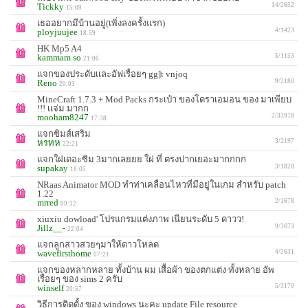
Tickky
14/2652
15:09
เธออยากมีบ้านอยู่(เพิ่งลงครั้งแรก)
ployjuujee
4/1423
18:59
HK Mp5 A4
kammam so
5/1153
21:06
เเจกของประดับเเละอัฟเรื่อยๆ gg]t vnjoq
Reno
9/2180
20:03
MineCraft 1.7.3 + Mod Packs กระเป๋า ของโดราเอมอน ของ มาเพียบ
!!! เเจ่ม มากก
mooham8247
2/33918
17:38
แจกซิมส์เสริม
หรทห
3/2197
22:21
แจกใฝเดอะซิม 3มากเลยยย ใฝ ที่ ตรงปากเยอะมากกกก
supakay
3/1828
18:05
NRaas Animator MOD ทำท่าเคลื่อนไหวที่มีอยู่ในเกม สำหรับ patch
1.22
mrred
2/1678
09:12
xiuxiu dowload' โปรแกรมแต่งภาพ เนียนระดับ 5 ดาวว!
Jillz__-
9/3673
22:04
เเจกลูกสาวสวยๆมาให้ดาวโหลด
wavefirsthome
4/2631
07:21
เเจกของหลากหลาย ทั้งบ้าน ผม เสื้อผ้า ของตกเเต่ง ทั้งหลาย อัพ
เรื่อยๆ ของ sims 2 ครับ
winself
5/3170
20:57
วิธีการติดตั้ง ของ windows นะคะ update File resource