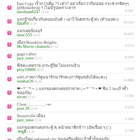
Fast Copy เร็วกว่าเดิม 75 เท่า!! อย่าเรียกว่าก๊อปเลย กระซากชัดๆๆ
(((Medaifre))) !! (ไม่มีรูปเพราะหาร
mooham8247
9/7067
19:29
แจกป้ายเกี่ยวกับคอมเม้นต์ + เอาไว้แต่งกระทู้ ค่ะ (ทำเองค่ะ)
น้องกิ่ง
10/1104
11:18
แจกเฟอนิเจอร์
mon-555
12/3215
16:07
เมือง Brooklyn Heights
Mr Movie channels
9/2113
07:13
gaga valley
jazz_tono
6/1456
21:12
พืชทะเลทราย (กระทู้ปิด ไม่แจกแล้ว)
ploy10000
1/1228
18:57
แจก ภาพการ์ตูนน่ารักน่ารักค่ะ(การ์ตูนขยับได้นะคะ)
sombat26
10/4089
19:28
❤•:*´¨`*:•.♨แจกของตกแต่งปราสาท♨•:*´¨`*:•.❤ ซิม 2 นะ(ถ้าซ้ำ
ขออภัย)
zecret
2/1786
17:12
Close.....................-w-
pear 29
4/1373
23:24
Stonerville เมือง
jazz_tono
5/1604
22:32
แจกของตกแต่งกระทู้ & หน้าสมาชิกจ้าา {อัพเรื่อย ๆ (':}
-หนูดี
5/1708
11:26
เมืองใหม่ oakwood city ของเสริมเพียบ ถ้าซ้ำก็ขออภัย