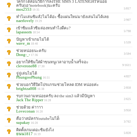
ใครก็ได้สอนวิธีการลงTHE SIMS 3 LATENIGHTหน่อย
ครับ(เอาnotebook)นะครับ
mos2553
5/817
19:35
ทำไมเล่นซิมส์2ไม่ได้อ่ะ ซื้อแผ่นใหม่มายังเล่นไม่ได้เลย
naerlovely
2/907
19:29
เข้าซิมแล้วซิมล่องหนทำไงดีคะ?
lapassorn
5/798
18:54
ปัญหาเข้าเกมไม่ได้
wave_m
1/539
18:40
ช่วยหน่อยนะครับ
Dong-_-
3/594
17:36
อยากให้ซิมใส่ผ้าขนหนูเวลาอาบน้ำเสร็จอะ
cleverone88
9/1611
17:30
จู่จู่เล่นไม่ได้
PhungooPhung
4/837
16:51
ช่วยบอกวิธีปิดโปรแกรมช่วยโหลด IDM หน่อยค่ะ
brightza008
2/858
16:38
รบกวนถามหน่อยครับ ลง the sim3 แล้วมีปัญหา
Jack The Ripper
2/625
16:28
ช่วยด้วย ค่าาาา
Loveconan
3/950
16:20
คือว่าสมัครYoutubeไม่ได็
supakay
3/702
16:20
ติดตั้งเกมเดอะซิมยังไง
ยนน1817
5/828
16:19