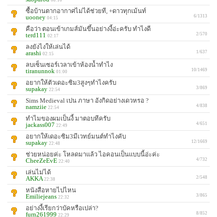
ซื้อบ้านตากอากาศไม่ได้ช่วยที, +ดาวทุกเม้นท์
uooney
6/1313
04:15
คือว่า ตอนเข้าเกมส์มันขึ้นอย่างงี้อ่ะครับ ทำไงดี
terd111
2/570
02:17
ลงยังไงให้เล่นได้
arashi
1/637
02:15
ลบเซ็นเซอร์เวลาเข้าห้องน้ำทำไง
tiranunnok
10/1469
01:00
อยากให้ตัวเดอะซิม3สูงๆทําไงครับ
supakay
3/869
22:54
Sims Medieval เปน ภาษา อังกิดอย่างเดวหรอ ?
namziie
4/838
22:54
ทำไมของผมเป็นงี้ มาตอบทีครับ
jackass007
4/651
22:49
อยากให้เดอะซิม3มีเวทย์มนต์ทําไงคับ
supakay
12/1669
22:48
ช่วยหน่อยค่ะ โหลดมาแล้ว ไอคอนเป็นแบบนี้อ่ะค่ะ
CheeZeEvE
4/732
22:40
เล่นไม่ได้
AKKA
2/548
22:38
หนังสือหายไปไหน
Emiliejeans
3/865
22:32
อย่างงี้เรียกว่าบัคหรือเปล่า?
furn261999
8/852
22:29