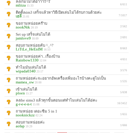
ลงเกมไม่ได้อ่าาาT^T
mliiza
6/611
15:33
ติดตั้งsim3 เสร็จแล้วหาวิธีเปิดเล่นไม่ได้รบกวนด้วยค่ะ
เฮลี่
7/1017
21:01
ขอถามหน่อยคร๊าบ
nookNik
2/562
20:19
Set up เสร็จเล่นไม่ได้
jamlove9
2/691
18:09
สอบถามหน่อยคับ ^_^?
LiTtLe_HeEnIM
8/663
16:53
ขอถามหน่อยค่า...เรื่องบ้าน
Rainbow1330
4/651
12:04
ทำไมมันเล่นไม่ได้
wipada0340
3/576
23:17
ถามหน่อยค่ะจะอยากอัพเครื่องเพิ่มอะไรบ้างคะดูไม่เป็น
mamea_ow
1/535
20:00
เข้าเล่นไม่ได้
ploen
5/638
15:27
ลงthe sims3 แล้วทุกขั้นตอนแต่ทำไมเล่นไม่ได้อ่คะ
g-r-e-e-n-t
16/3452
15:08
ถามหน่อย เดอะซิม 5 in 1
nooknickzz
1/655
02:24
สอบถามหน่อยค่ะ
aofap
1/666
19:29