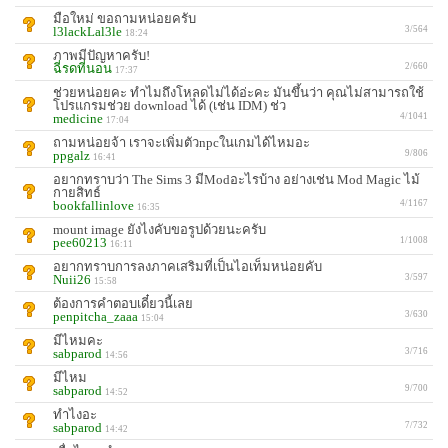
มือใหม่ ขอถามหน่อยครับ
l3lackLal3le
3/564
18:24
ภาพมีปัญหาครับ!
ฉี่รดที่นอน
2/660
17:37
ช่วยหน่อยคะ ทำไมถึงโหลดไม่ได้อ่ะคะ มันขึ้นว่า คุณไม่สามารถใช้
โปรแกรมช่วย download ได้ (เช่น IDM) ช่ว
medicine
4/1041
17:04
ถามหน่อยจ้า เราจะเพิ่มตัวnpcในเกมได้ไหมอะ
ppgalz
9/806
16:41
อยากทราบว่า The Sims 3 มีModอะไรบ้าง อย่างเช่น Mod Magic ไม้
กายสิทธ์
bookfallinlove
4/1167
16:35
mount image ยังไงคับขอรูปด้วยนะครับ
pee60213
1/1008
16:11
อยากทราบการลงภาคเสริมที่เป็นไอเท็มหน่อยคับ
Nuii26
3/597
15:58
ต้องการคำตอบเดี๋ยวนี้เลย
penpitcha_zaaa
3/630
15:04
มีไหมคะ
sabparod
3/716
14:56
มีไหม
sabparod
9/700
14:52
ทำไงอะ
sabparod
7/732
14:42