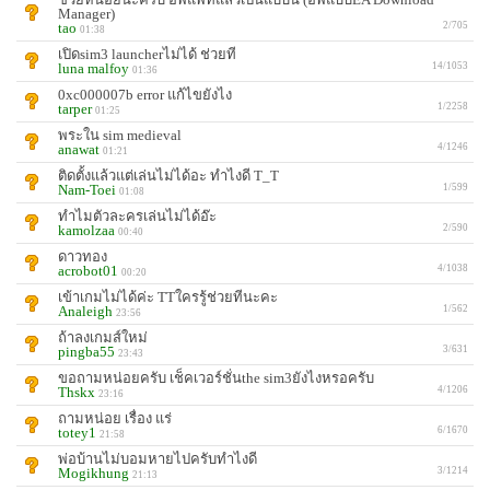
Manager)
tao
2/705
01:38
เปิดsim3 launcherไม่ได้ ช่วยที
luna malfoy
14/1053
01:36
0xc000007b error แก้ไขยังไง
tarper
1/2258
01:25
พระใน sim medieval
anawat
4/1246
01:21
ติดตั้งแล้วแต่เล่นไม่ได้อะ ทำไงดี T_T
Nam-Toei
1/599
01:08
ทำไมตัวละครเล่นไม่ได้อ๊ะ
kamolzaa
2/590
00:40
ดาวทอง
acrobot01
4/1038
00:20
เข้าเกมไม่ได้ค่ะ TTใครรู้ช่วยทีนะคะ
Analeigh
1/562
23:56
ถ้าลงเกมส์ใหม่
pingba55
3/631
23:43
ขอถามหน่อยครับ เช็คเวอร์ชั่นthe sim3ยังไงหรอครับ
Thskx
4/1206
23:16
ถามหน่อย เรื่อง แร่
totey1
6/1670
21:58
พ่อบ้านไม่บอมหายไปครับทำไงดี
Mogikhung
3/1214
21:13