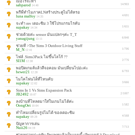
เมื่อไรจะทำ
sabparod
14/903
14:40
พรีพี่ทำไมภาคLNสร้างประตูไม่ได้หรอ
luna malfoy
4/691
14:35
จะทํา mv เดอะซิม 3 ใช้โปรแกรมไรคับ
supakay
1/655
14:34
ช่วยด้วยค่ะ sensor มันแปลกๆค่ะ T_T
yanagijung
6/840
13:11
ช่วยที >The Sims 3 Outdoor Living Stuff
M_N
1/706
12:41
ไฟล์ .Sims3Pack ไม่ขึ้นโลโก้ ??
SI1M
2/776
12:38
พอปิดเกมส์แล้วสีจอคอม มันเปลี่ยนไปอ่ะค่ะ
bewer21
6/793
12:28
ไมโคโฟนได็ที่ไหนคับ
supakay
3/666
12:02
Sims In 1 Vs Sims Expansion Pack
JB2492
2/1007
10:07
ลงบ้านที่โหลดมาใส่ในเกมไม่ได้ค่ะ
OongOei
1/582
10:04
ทําไหมเปลี่ยนรูปไม่ได้ ของเดอะซิม
supakay
4/568
09:29
ปัญหาการเล่น
Nuii26
7/713
04:19
ช่วยหน่อยน่ะครับ อัพแพทแล้วเป็นแบบนี้ (อัพแบบEA Download