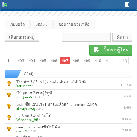
เว็บบอร์ด
SIMS 3
ขอความช่วยเหลือ
เลือกหมวดหมู่
ตั้งกระทู้ใหม่
1
...
403
404
405
406
407
408
409
410
411
...
413
กระทู้
The sim 3 ( 5 in 1) ลงแล้วเล่นไม่ได้ทำไงดี
katiieezz
11/2258
19:50
มีปัญหาครับขอผู้รู้ดูที
pingba55
2/536
19:46
[ask] ซื้อแผ่น 7in1 มาลงแล้วหา Launcher ไม่เจอ
alwaystvxq
1/680
19:45
ลง Sims 3 4in1 ไม่ได้
Winsohm_98
9/1325
19:43
sims 3 launcherเข้าไม่ได้อะ
eve120
2/1890
19:39