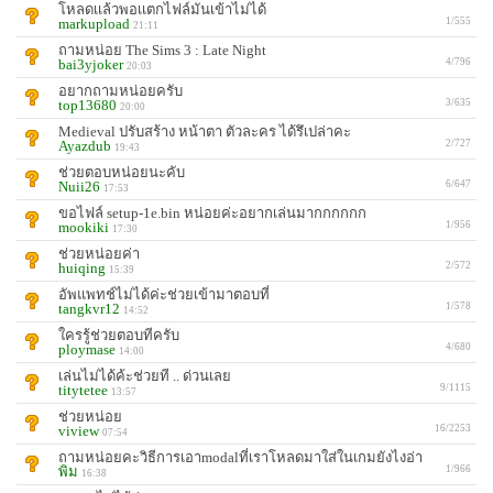
โหลดเเล้วพอเเตกไฟล์มันเข้าไม่ได้
markupload
1/555
21:11
ถามหน่อย The Sims 3 : Late Night
bai3yjoker
4/796
20:03
อยากถามหน่อยครับ
top13680
3/635
20:00
Medieval ปรับสร้าง หน้าตา ตัวละคร ได้รึเปล่าคะ
Ayazdub
2/727
19:43
ช่วยตอบหน่อยนะคับ
Nuii26
6/647
17:53
ขอไฟล์ setup-1e.bin หน่อยค่ะอยากเล่นมากกกกกก
mookiki
1/956
17:30
ช่วยหน่อยค่า
huiqing
2/572
15:39
อัพแพทช์ไม่ได้ค่ะช่วยเข้ามาตอบที่
tangkvr12
1/578
14:52
ใครรู้ช่วยตอบทีครับ
ploymase
4/680
14:00
เล่นไม่ได้ค้ะช่วยที .. ด่วนเลย
titytetee
9/1115
13:57
ช่วยหน่อย
viview
16/2253
07:54
ถามหน่อยคะวิธีการเอาmodalที่เราโหลดมาใส่ในเกมยังไงอ่า
พิม
1/966
16:38