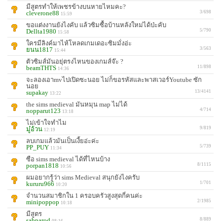
มีสูตรทำให้เพชรข้างบนหายไหมคะ?
cleverone88
3/698
15:59
ขอแต่งงานยังไงคับ แล้วซิมซื้อบ้านหลังใหม่ได้ป่ะคับ
Dellta1980
5/790
15:58
ใครมีลิงค์มาไห้โหลดเกมเดอะซิมมั่งอ่ะ
ยนน1817
3/563
15:44
ตัวซิมส์มันอยุ่ตรงไหนของเกมส์จ๊ะ ?
beamTHTS
11/898
14:36
จะลองเอาmvไปเปิดซะนอย ไม่ก็ขอรหัสและพาสเวอร์Youtube ซัก
นอย
supakay
13/4141
13:22
the sims medieval มันหมุน map ไม่ได้
nopparut123
4/714
13:18
ไม่เข้าใจทำไม
มู๋อ้วน
9/819
12:19
ลบเกมแล้วมันเป็นเงี้ยอ่ะค่ะ
PP_PUY
5/739
11:34
ซือ sims medieval ได้ที่ไหนบ้าง
porpan1818
8/1115
10:56
ผมอยากรู้ว่า sims Medieval สนุกยังไงครับ
kururu966
1/701
10:20
จำนวนสมาชิกใน 1 ครอบครัวสูงสุดกี่คนค่ะ
minipoppop
2/1985
10:18
มีสูตร
sabparod
8/889
08:16