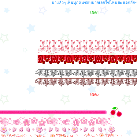
มาเเล้วๆ เห็นทุกคนชอบมากเลยใช่ไหมล่ะ เเจกอีก
เชต4
เซต5