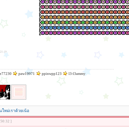
:21:19
e77230
paw19971
ppinwpp123
l3-l3ammy
นใหม่เราด้วยเน้อ
:50:32 ]