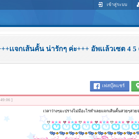
เข้าสู่ระบบ
+++เเจกเส้นคั้น น่ารักๆ ค่ะ+++ อัพเเล้วเซต 4 5 
เฟสบุ๊คแชร์
:49:06 ]
เวลาว่างๆมะปรางไม่มีอะไรทำเลยเเจกเส้นคั้นสวยๆสวยจ