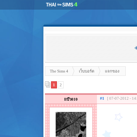
The Sims 4
เว็บบอร์ด
แจกของ
1
2
#1
[ 07-07-2012 - 14
llบ๊ว010