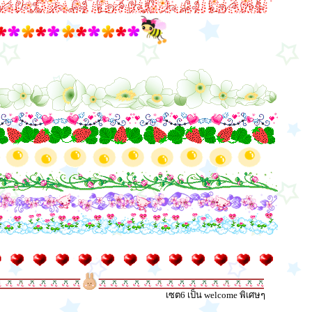
เซต6 เป็น welcome พิเศษๆ